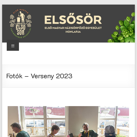
Skip
to
content
Menu
Elsősör
Első
Fotók – Verseny 2023
Magyar
Házisörfőző
Egyesület
honlapja