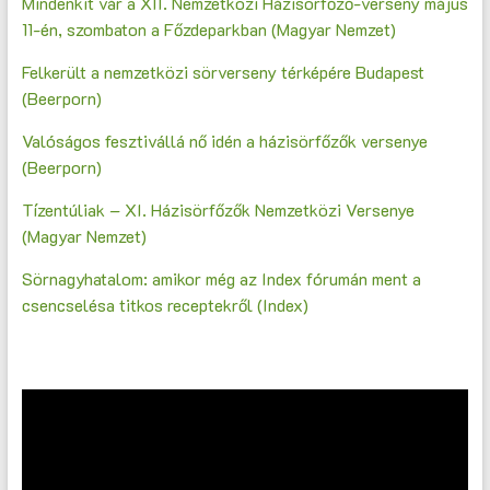
Mindenkit vár a XII. Nemzetközi Házisörfőző-verseny május
11-én, szombaton a Főzdeparkban (Magyar Nemzet)
Felkerült a nemzetközi sörverseny térképére Budapest
(Beerporn)
Valóságos fesztivállá nő idén a házisörfőzők versenye
(Beerporn)
Tízentúliak – XI. Házisörfőzők Nemzetközi Versenye
(Magyar Nemzet)
Sörnagyhatalom: amikor még az Index fórumán ment a
csencselésa titkos receptekről (Index)