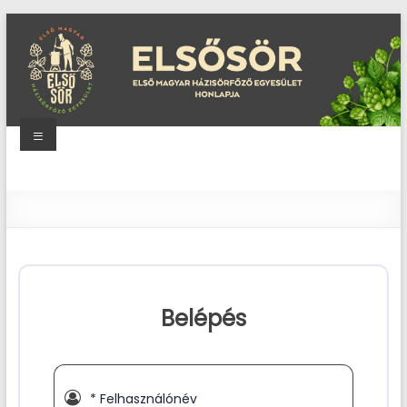
Skip
to
content
Menu
Elsősör
Első
Magyar
Házisörfőző
Egyesület
honlapja
Belépés
* Felhasználónév