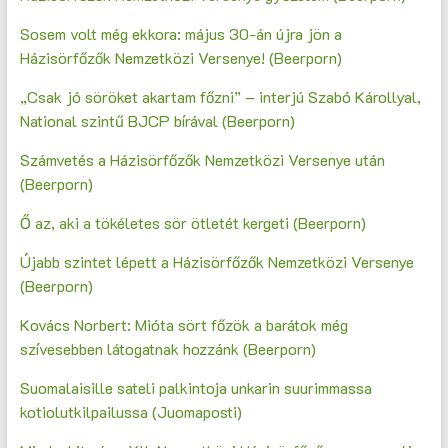
Sosem volt még ekkora: május 30-án újra jön a
Házisörfőzők Nemzetközi Versenye! (Beerporn)
„Csak jó söröket akartam főzni” – interjú Szabó Károllyal,
National szintű BJCP bírával (Beerporn)
Számvetés a Házisörfőzők Nemzetközi Versenye után
(Beerporn)
Ő az, aki a tökéletes sör ötletét kergeti (Beerporn)
Újabb szintet lépett a Házisörfőzők Nemzetközi Versenye
(Beerporn)
Kovács Norbert: Mióta sört főzök a barátok még
szívesebben látogatnak hozzánk (Beerporn)
Suomalaisille sateli palkintoja unkarin suurimmassa
kotiolutkilpailussa (Juomaposti)