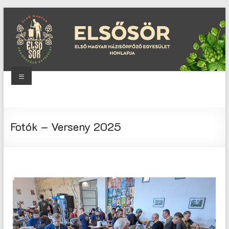
Skip
to
content
Menu
Elsősör
Első
Fotók – Verseny 2025
Magyar
Házisörfőző
Egyesület
honlapja