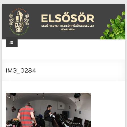
Skip
to
content
Menu
Elsősör
Első
IMG_0284
Magyar
Házisörfőző
Egyesület
honlapja