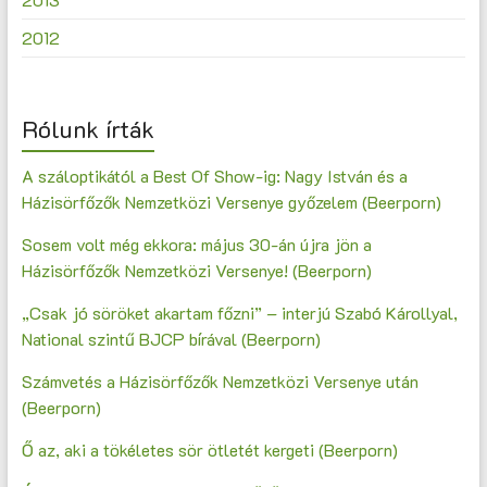
2012
Rólunk írták
A száloptikától a Best Of Show-ig: Nagy István és a
Házisörfőzők Nemzetközi Versenye győzelem (Beerporn)
Sosem volt még ekkora: május 30-án újra jön a
Házisörfőzők Nemzetközi Versenye! (Beerporn)
„Csak jó söröket akartam főzni” – interjú Szabó Károllyal,
National szintű BJCP bírával (Beerporn)
Számvetés a Házisörfőzők Nemzetközi Versenye után
(Beerporn)
Ő az, aki a tökéletes sör ötletét kergeti (Beerporn)