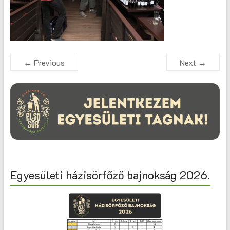
← Previous
Next →
Egyesületi házisörfőző bajnokság 2026.