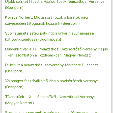
Újabb szintet lépett a Házisörfőzők Nemzetközi Versenye
(Beerporn)
Kovács Norbert: Mióta sört főzök a barátok még
szívesebben látogatnak hozzánk (Beerporn)
Suomalaisille sateli palkintoja unkarin suurimmassa
kotiolutkilpailussa (Juomaposti)
Mindenkit vár a XII. Nemzetközi Házisörfőző-verseny május
11-én, szombaton a Főzdeparkban (Magyar Nemzet)
Felkerült a nemzetközi sörverseny térképére Budapest
(Beerporn)
Valóságos fesztivállá nő idén a házisörfőzők versenye
(Beerporn)
Tízentúliak – XI. Házisörfőzők Nemzetközi Versenye
(Magyar Nemzet)
Sörnagyhatalom: amikor még az Index fórumán ment a