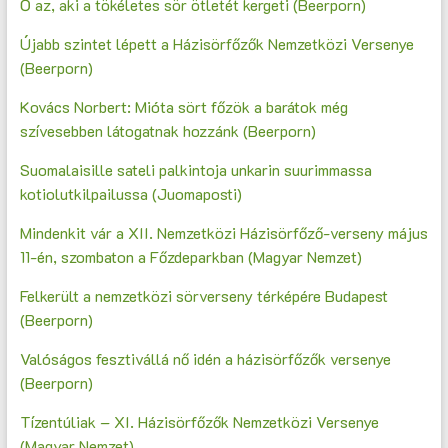
Ő az, aki a tökéletes sör ötletét kergeti (Beerporn)
Újabb szintet lépett a Házisörfőzők Nemzetközi Versenye
(Beerporn)
Kovács Norbert: Mióta sört főzök a barátok még
szívesebben látogatnak hozzánk (Beerporn)
Suomalaisille sateli palkintoja unkarin suurimmassa
kotiolutkilpailussa (Juomaposti)
Mindenkit vár a XII. Nemzetközi Házisörfőző-verseny május
11-én, szombaton a Főzdeparkban (Magyar Nemzet)
Felkerült a nemzetközi sörverseny térképére Budapest
(Beerporn)
Valóságos fesztivállá nő idén a házisörfőzők versenye
(Beerporn)
Tízentúliak – XI. Házisörfőzők Nemzetközi Versenye
(Magyar Nemzet)