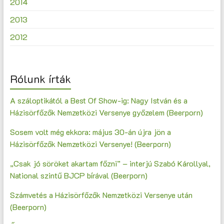
2014
2013
2012
Rólunk írták
A száloptikától a Best Of Show-ig: Nagy István és a
Házisörfőzők Nemzetközi Versenye győzelem (Beerporn)
Sosem volt még ekkora: május 30-án újra jön a
Házisörfőzők Nemzetközi Versenye! (Beerporn)
„Csak jó söröket akartam főzni” – interjú Szabó Károllyal,
National szintű BJCP bírával (Beerporn)
Számvetés a Házisörfőzők Nemzetközi Versenye után
(Beerporn)