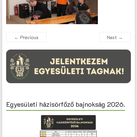
← Previous
Next →
Egyesületi házisörfőző bajnokság 2026.