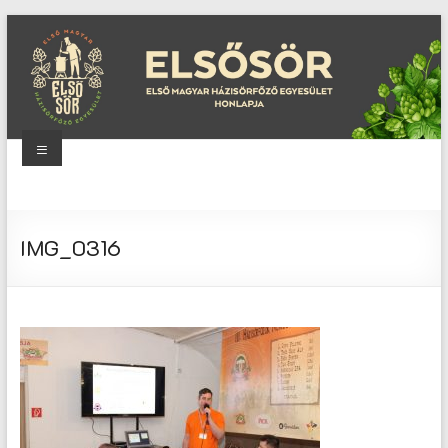
Skip
to
content
Menu
Elsősör
Első
IMG_0316
Magyar
Házisörfőző
Egyesület
honlapja