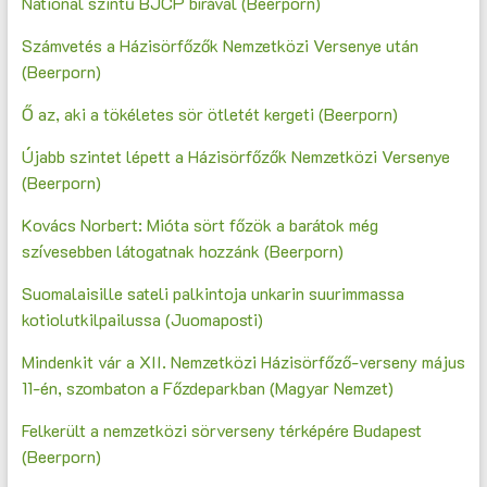
National szintű BJCP bírával (Beerporn)
Számvetés a Házisörfőzők Nemzetközi Versenye után
(Beerporn)
Ő az, aki a tökéletes sör ötletét kergeti (Beerporn)
Újabb szintet lépett a Házisörfőzők Nemzetközi Versenye
(Beerporn)
Kovács Norbert: Mióta sört főzök a barátok még
szívesebben látogatnak hozzánk (Beerporn)
Suomalaisille sateli palkintoja unkarin suurimmassa
kotiolutkilpailussa (Juomaposti)
Mindenkit vár a XII. Nemzetközi Házisörfőző-verseny május
11-én, szombaton a Főzdeparkban (Magyar Nemzet)
Felkerült a nemzetközi sörverseny térképére Budapest
(Beerporn)