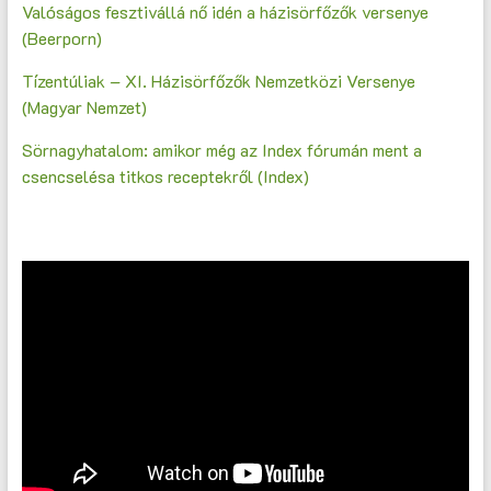
Valóságos fesztivállá nő idén a házisörfőzők versenye
(Beerporn)
Tízentúliak – XI. Házisörfőzők Nemzetközi Versenye
(Magyar Nemzet)
Sörnagyhatalom: amikor még az Index fórumán ment a
csencselésa titkos receptekről (Index)