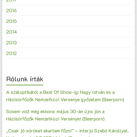
2016
2015
2014
2013
2012
Rólunk írták
A száloptikától a Best Of Show-ig: Nagy István és a
Házisörfőzők Nemzetközi Versenye győzelem (Beerporn)
Sosem volt még ekkora: május 30-án újra jön a
Házisörfőzők Nemzetközi Versenye! (Beerporn)
„Csak jó söröket akartam főzni” – interjú Szabó Károllyal,