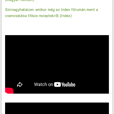
Sörnagyhatalom: amikor még az Index fórumán ment a
csencselésa titkos receptekről (Index)