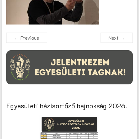
← Previous
Next →
Egyesületi házisörfőző bajnokság 2026.