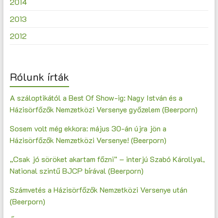
2014
2013
2012
Rólunk írták
A száloptikától a Best Of Show-ig: Nagy István és a
Házisörfőzők Nemzetközi Versenye győzelem (Beerporn)
Sosem volt még ekkora: május 30-án újra jön a
Házisörfőzők Nemzetközi Versenye! (Beerporn)
„Csak jó söröket akartam főzni” – interjú Szabó Károllyal,
National szintű BJCP bírával (Beerporn)
Számvetés a Házisörfőzők Nemzetközi Versenye után
(Beerporn)