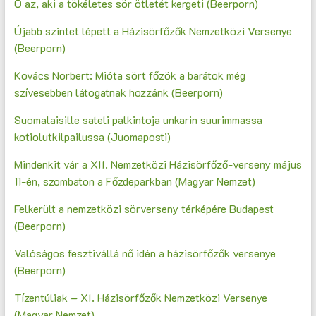
Ő az, aki a tökéletes sör ötletét kergeti (Beerporn)
Újabb szintet lépett a Házisörfőzők Nemzetközi Versenye
(Beerporn)
Kovács Norbert: Mióta sört főzök a barátok még
szívesebben látogatnak hozzánk (Beerporn)
Suomalaisille sateli palkintoja unkarin suurimmassa
kotiolutkilpailussa (Juomaposti)
Mindenkit vár a XII. Nemzetközi Házisörfőző-verseny május
11-én, szombaton a Főzdeparkban (Magyar Nemzet)
Felkerült a nemzetközi sörverseny térképére Budapest
(Beerporn)
Valóságos fesztivállá nő idén a házisörfőzők versenye
(Beerporn)
Tízentúliak – XI. Házisörfőzők Nemzetközi Versenye
(Magyar Nemzet)