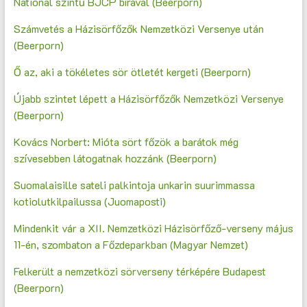
National szintű BJCP bírával (Beerporn)
Számvetés a Házisörfőzők Nemzetközi Versenye után
(Beerporn)
Ő az, aki a tökéletes sör ötletét kergeti (Beerporn)
Újabb szintet lépett a Házisörfőzők Nemzetközi Versenye
(Beerporn)
Kovács Norbert: Mióta sört főzök a barátok még
szívesebben látogatnak hozzánk (Beerporn)
Suomalaisille sateli palkintoja unkarin suurimmassa
kotiolutkilpailussa (Juomaposti)
Mindenkit vár a XII. Nemzetközi Házisörfőző-verseny május
11-én, szombaton a Főzdeparkban (Magyar Nemzet)
Felkerült a nemzetközi sörverseny térképére Budapest
(Beerporn)