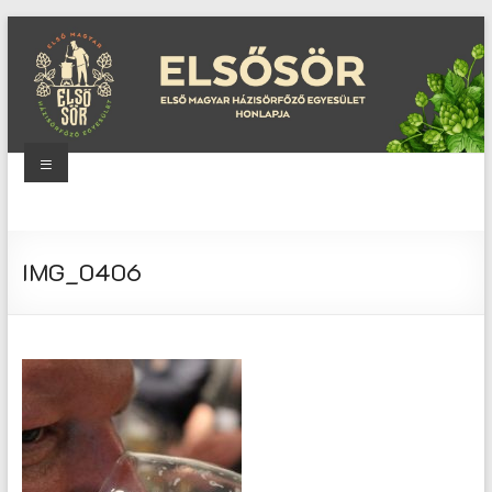
Skip
to
content
Menu
Elsősör
Első
IMG_0406
Magyar
Házisörfőző
Egyesület
honlapja