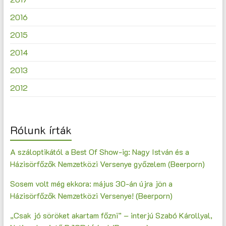
2016
2015
2014
2013
2012
Rólunk írták
A száloptikától a Best Of Show-ig: Nagy István és a
Házisörfőzők Nemzetközi Versenye győzelem (Beerporn)
Sosem volt még ekkora: május 30-án újra jön a
Házisörfőzők Nemzetközi Versenye! (Beerporn)
„Csak jó söröket akartam főzni” – interjú Szabó Károllyal,