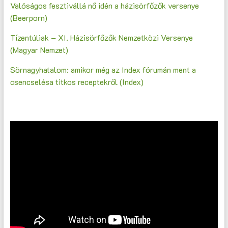
Valóságos fesztivállá nő idén a házisörfőzők versenye
(Beerporn)
Tízentúliak – XI. Házisörfőzők Nemzetközi Versenye
(Magyar Nemzet)
Sörnagyhatalom: amikor még az Index fórumán ment a
csencselésa titkos receptekről (Index)