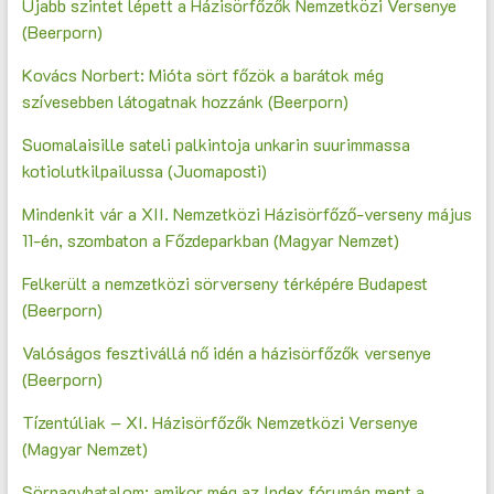
Újabb szintet lépett a Házisörfőzők Nemzetközi Versenye
(Beerporn)
Kovács Norbert: Mióta sört főzök a barátok még
szívesebben látogatnak hozzánk (Beerporn)
Suomalaisille sateli palkintoja unkarin suurimmassa
kotiolutkilpailussa (Juomaposti)
Mindenkit vár a XII. Nemzetközi Házisörfőző-verseny május
11-én, szombaton a Főzdeparkban (Magyar Nemzet)
Felkerült a nemzetközi sörverseny térképére Budapest
(Beerporn)
Valóságos fesztivállá nő idén a házisörfőzők versenye
(Beerporn)
Tízentúliak – XI. Házisörfőzők Nemzetközi Versenye
(Magyar Nemzet)
Sörnagyhatalom: amikor még az Index fórumán ment a