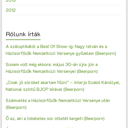
2012
Rólunk írták
A száloptikától a Best Of Show-ig: Nagy István és a
Házisörfőzők Nemzetközi Versenye győzelem (Beerporn)
Sosem volt még ekkora: május 30-án újra jön a
Házisörfőzők Nemzetközi Versenye! (Beerporn)
„Csak jó söröket akartam főzni” – interjú Szabó Károllyal,
National szintű BJCP bírával (Beerporn)
Számvetés a Házisörfőzők Nemzetközi Versenye után
(Beerporn)
Ő az, aki a tökéletes sör ötletét kergeti (Beerporn)