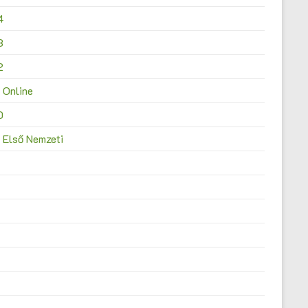
4
3
2
 Online
0
 Első Nemzeti
4