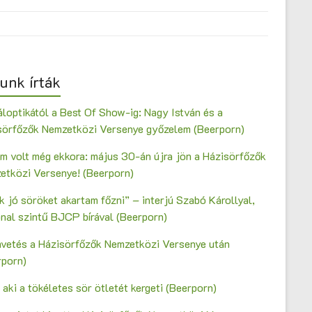
unk írták
loptikától a Best Of Show-ig: Nagy István és a
sörfőzők Nemzetközi Versenye győzelem (Beerporn)
m volt még ekkora: május 30-án újra jön a Házisörfőzők
etközi Versenye! (Beerporn)
 jó söröket akartam főzni” – interjú Szabó Károllyal,
onal szintű BJCP bírával (Beerporn)
vetés a Házisörfőzők Nemzetközi Versenye után
rporn)
 aki a tökéletes sör ötletét kergeti (Beerporn)