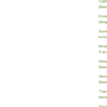
Újab
(Bee
Ková
láto
Suoma
kotio
Mind
11-é
Felk
(Bee
Valós
(Bee
Tíze
Nemz
Sörn