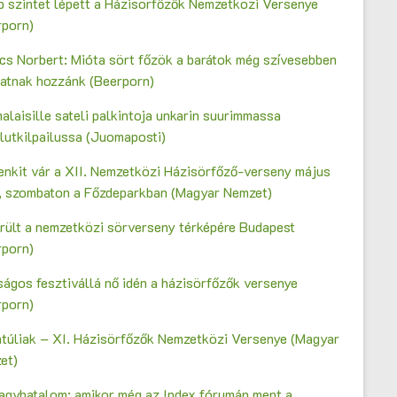
b szintet lépett a Házisörfőzők Nemzetközi Versenye
rporn)
cs Norbert: Mióta sört főzök a barátok még szívesebben
gatnak hozzánk (Beerporn)
laisille sateli palkintoja unkarin suurimmassa
lutkilpailussa (Juomaposti)
enkit vár a XII. Nemzetközi Házisörfőző-verseny május
n, szombaton a Főzdeparkban (Magyar Nemzet)
erült a nemzetközi sörverseny térképére Budapest
rporn)
ágos fesztivállá nő idén a házisörfőzők versenye
rporn)
ntúliak – XI. Házisörfőzők Nemzetközi Versenye (Magyar
et)
agyhatalom: amikor még az Index fórumán ment a