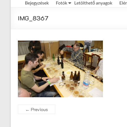
Bejegyzések
Fotók
Letölthető anyagok
Elé
Első
Magyar
IMG_8367
Házisörfőző
Egyesület
honlapja
← Previous