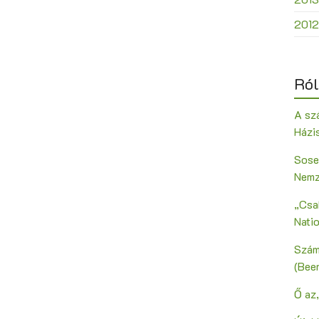
2012
Ról
A szá
Házi
Sose
Nemz
„Csak
Nati
Szám
(Bee
Ő az,