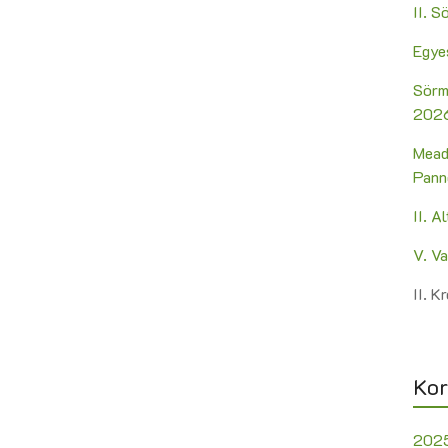
II. 
Egye
Sörm
2026
Mead
Pann
II. A
V. V
II. 
Kor
202