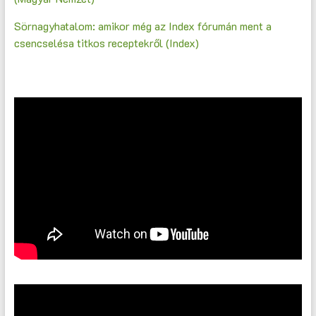
Sörnagyhatalom: amikor még az Index fórumán ment a
csencselésa titkos receptekről (Index)