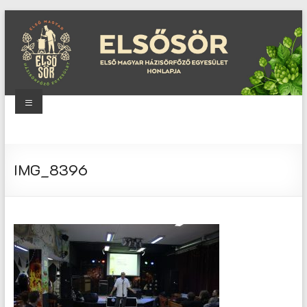
Skip
to
content
Menu
Elsősör
Első
IMG_8396
Magyar
Házisörfőző
Egyesület
honlapja