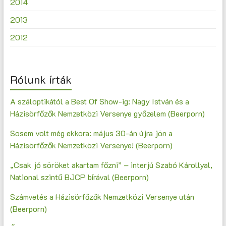
2014
2013
2012
Rólunk írták
A száloptikától a Best Of Show-ig: Nagy István és a
Házisörfőzők Nemzetközi Versenye győzelem (Beerporn)
Sosem volt még ekkora: május 30-án újra jön a
Házisörfőzők Nemzetközi Versenye! (Beerporn)
„Csak jó söröket akartam főzni” – interjú Szabó Károllyal,
National szintű BJCP bírával (Beerporn)
Számvetés a Házisörfőzők Nemzetközi Versenye után
(Beerporn)