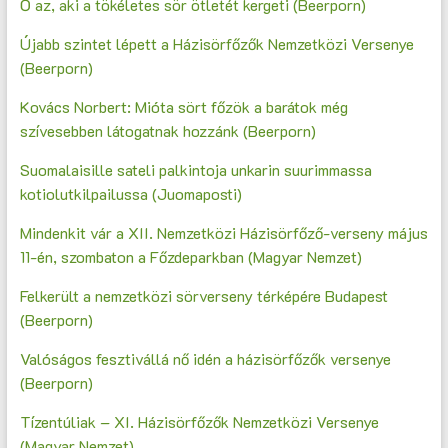
Ő az, aki a tökéletes sör ötletét kergeti (Beerporn)
Újabb szintet lépett a Házisörfőzők Nemzetközi Versenye
(Beerporn)
Kovács Norbert: Mióta sört főzök a barátok még
szívesebben látogatnak hozzánk (Beerporn)
Suomalaisille sateli palkintoja unkarin suurimmassa
kotiolutkilpailussa (Juomaposti)
Mindenkit vár a XII. Nemzetközi Házisörfőző-verseny május
11-én, szombaton a Főzdeparkban (Magyar Nemzet)
Felkerült a nemzetközi sörverseny térképére Budapest
(Beerporn)
Valóságos fesztivállá nő idén a házisörfőzők versenye
(Beerporn)
Tízentúliak – XI. Házisörfőzők Nemzetközi Versenye
(Magyar Nemzet)