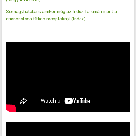
Sörnagyhatalom: amikor még az Index fórumán ment a
csencselésa titkos receptekről (Index)