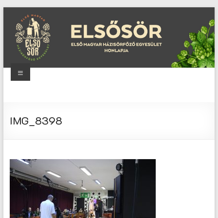
Skip
to
content
Menu
Elsősör
Első
IMG_8398
Magyar
Házisörfőző
Egyesület
honlapja