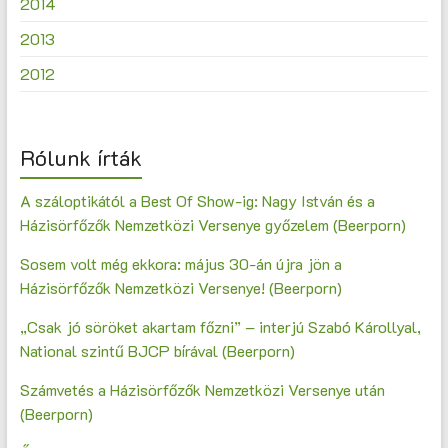
2014
2013
2012
Rólunk írták
A száloptikától a Best Of Show-ig: Nagy István és a
Házisörfőzők Nemzetközi Versenye győzelem (Beerporn)
Sosem volt még ekkora: május 30-án újra jön a
Házisörfőzők Nemzetközi Versenye! (Beerporn)
„Csak jó söröket akartam főzni” – interjú Szabó Károllyal,
National szintű BJCP bírával (Beerporn)
Számvetés a Házisörfőzők Nemzetközi Versenye után
(Beerporn)