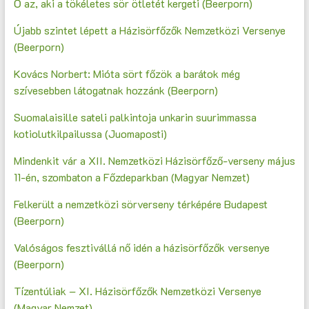
Ő az, aki a tökéletes sör ötletét kergeti (Beerporn)
Újabb szintet lépett a Házisörfőzők Nemzetközi Versenye
(Beerporn)
Kovács Norbert: Mióta sört főzök a barátok még
szívesebben látogatnak hozzánk (Beerporn)
Suomalaisille sateli palkintoja unkarin suurimmassa
kotiolutkilpailussa (Juomaposti)
Mindenkit vár a XII. Nemzetközi Házisörfőző-verseny május
11-én, szombaton a Főzdeparkban (Magyar Nemzet)
Felkerült a nemzetközi sörverseny térképére Budapest
(Beerporn)
Valóságos fesztivállá nő idén a házisörfőzők versenye
(Beerporn)
Tízentúliak – XI. Házisörfőzők Nemzetközi Versenye
(Magyar Nemzet)