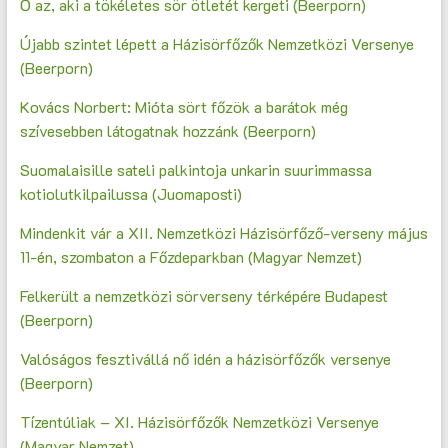
Ő az, aki a tökéletes sör ötletét kergeti (Beerporn)
Újabb szintet lépett a Házisörfőzők Nemzetközi Versenye
(Beerporn)
Kovács Norbert: Mióta sört főzök a barátok még
szívesebben látogatnak hozzánk (Beerporn)
Suomalaisille sateli palkintoja unkarin suurimmassa
kotiolutkilpailussa (Juomaposti)
Mindenkit vár a XII. Nemzetközi Házisörfőző-verseny május
11-én, szombaton a Főzdeparkban (Magyar Nemzet)
Felkerült a nemzetközi sörverseny térképére Budapest
(Beerporn)
Valóságos fesztivállá nő idén a házisörfőzők versenye
(Beerporn)
Tízentúliak – XI. Házisörfőzők Nemzetközi Versenye
(Magyar Nemzet)