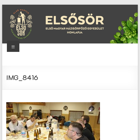
Skip
to
content
Menu
Elsősör
Első
IMG_8416
Magyar
Házisörfőző
Egyesület
honlapja