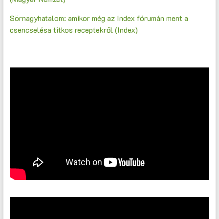
Sörnagyhatalom: amikor még az Index fórumán ment a
csencselésa titkos receptekről (Index)