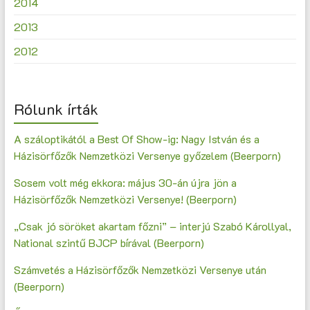
2014
2013
2012
Rólunk írták
A száloptikától a Best Of Show-ig: Nagy István és a
Házisörfőzők Nemzetközi Versenye győzelem (Beerporn)
Sosem volt még ekkora: május 30-án újra jön a
Házisörfőzők Nemzetközi Versenye! (Beerporn)
„Csak jó söröket akartam főzni” – interjú Szabó Károllyal,
National szintű BJCP bírával (Beerporn)
Számvetés a Házisörfőzők Nemzetközi Versenye után
(Beerporn)