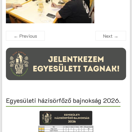
← Previous
Next →
Egyesületi házisörfőző bajnokság 2026.