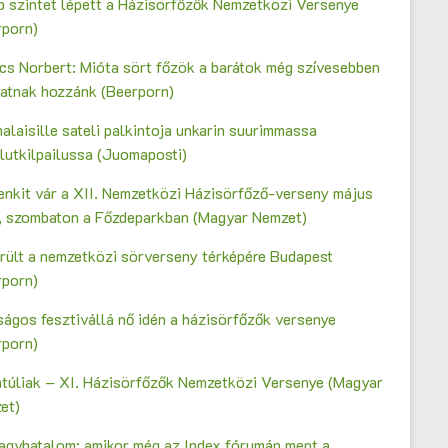
b szintet lépett a Házisörfőzők Nemzetközi Versenye
rporn)
cs Norbert: Mióta sört főzök a barátok még szívesebben
gatnak hozzánk (Beerporn)
laisille sateli palkintoja unkarin suurimmassa
lutkilpailussa (Juomaposti)
enkit vár a XII. Nemzetközi Házisörfőző-verseny május
n, szombaton a Főzdeparkban (Magyar Nemzet)
erült a nemzetközi sörverseny térképére Budapest
rporn)
ágos fesztivállá nő idén a házisörfőzők versenye
rporn)
ntúliak – XI. Házisörfőzők Nemzetközi Versenye (Magyar
et)
agyhatalom: amikor még az Index fórumán ment a