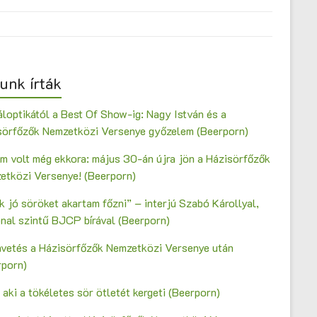
unk írták
loptikától a Best Of Show-ig: Nagy István és a
sörfőzők Nemzetközi Versenye győzelem (Beerporn)
m volt még ekkora: május 30-án újra jön a Házisörfőzők
etközi Versenye! (Beerporn)
 jó söröket akartam főzni” – interjú Szabó Károllyal,
onal szintű BJCP bírával (Beerporn)
vetés a Házisörfőzők Nemzetközi Versenye után
rporn)
 aki a tökéletes sör ötletét kergeti (Beerporn)