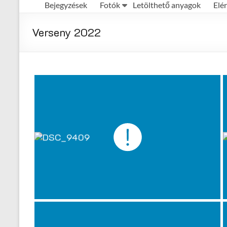
Bejegyzések
Fotók
Letölthető anyagok
Elé
Első
Magyar
Verseny 2022
Házisörfőző
Egyesület
honlapja