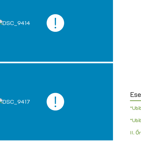
Es
“Ubi
“Ubi
II. 