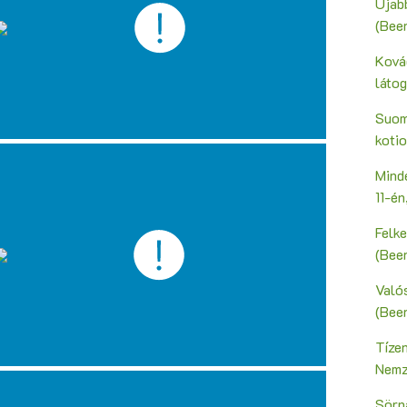
Újab
(Bee
Ková
láto
Suoma
kotio
Mind
11-é
Felk
(Bee
Valós
(Bee
Tíze
Nemz
Sörn