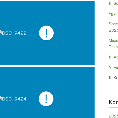
II. 
Egye
Sörm
2026
Mead
Pann
II. A
V. V
II. 
Kor
202