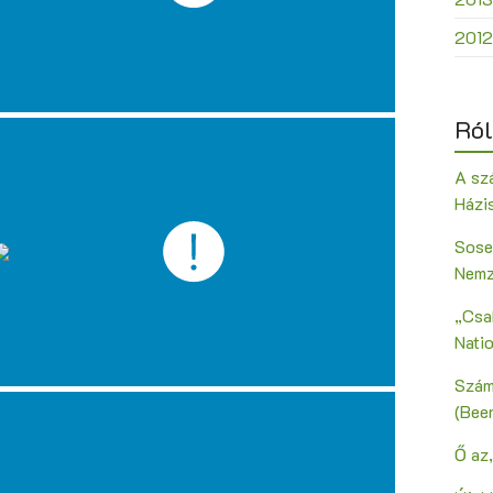
2012
Ról
A szá
Házi
Sose
Nemz
„Csak
Nati
Szám
(Bee
Ő az,