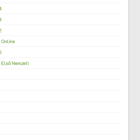
4
3
2
 Online
0
 Első Nemzeti
4