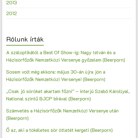
2013
2012
Rólunk írták
A száloptikától a Best Of Show-ig: Nagy István és a
Házisörfőzők Nemzetközi Versenye győzelem (Beerporn)
Sosem volt még ekkora: május 30-án újra jön a
Házisörfőzők Nemzetközi Versenye! (Beerporn)
„Csak jó söröket akartam főzni” – interjú Szabó Károllyal,
National szintű BJCP bírával (Beerporn)
Számvetés a Házisörfőzők Nemzetközi Versenye után
(Beerporn)
Ő az, aki a tökéletes sör ötletét kergeti (Beerporn)