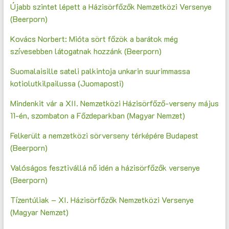
Újabb szintet lépett a Házisörfőzők Nemzetközi Versenye
(Beerporn)
Kovács Norbert: Mióta sört főzök a barátok még
szívesebben látogatnak hozzánk (Beerporn)
Suomalaisille sateli palkintoja unkarin suurimmassa
kotiolutkilpailussa (Juomaposti)
Mindenkit vár a XII. Nemzetközi Házisörfőző-verseny május
11-én, szombaton a Főzdeparkban (Magyar Nemzet)
Felkerült a nemzetközi sörverseny térképére Budapest
(Beerporn)
Valóságos fesztivállá nő idén a házisörfőzők versenye
(Beerporn)
Tízentúliak – XI. Házisörfőzők Nemzetközi Versenye
(Magyar Nemzet)