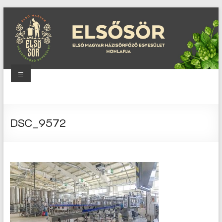
Skip
to
content
Menu
Elsősör
Első
DSC_9572
Magyar
Házisörfőző
Egyesület
honlapja