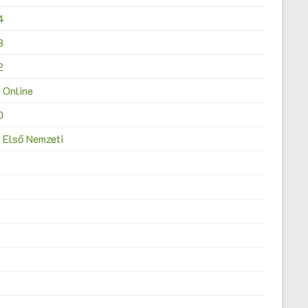
4
3
2
 Online
0
 Első Nemzeti
4