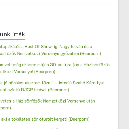
unk írták
loptikától a Best Of Show-ig: Nagy István és a
sörfőzők Nemzetközi Versenye győzelem (Beerporn)
m volt még ekkora: május 30-án újra jön a Házisörfőzők
etközi Versenye! (Beerporn)
 jó söröket akartam főzni” – interjú Szabó Károllyal,
onal szintű BJCP bírával (Beerporn)
vetés a Házisörfőzők Nemzetközi Versenye után
rporn)
 aki a tökéletes sör ötletét kergeti (Beerporn)