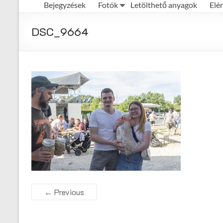
Bejegyzések
Fotók
Letölthető anyagok
Elé
Első
Magyar
DSC_9664
Házisörfőző
Egyesület
honlapja
← Previous