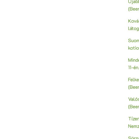
Újab
(Bee
Ková
láto
Suoma
kotio
Mind
11-é
Felk
(Bee
Valós
(Bee
Tíze
Nemz
Sörn