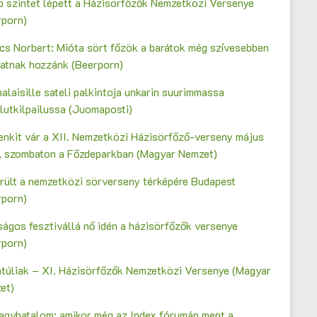
b szintet lépett a Házisörfőzők Nemzetközi Versenye
rporn)
cs Norbert: Mióta sört főzök a barátok még szívesebben
gatnak hozzánk (Beerporn)
laisille sateli palkintoja unkarin suurimmassa
lutkilpailussa (Juomaposti)
enkit vár a XII. Nemzetközi Házisörfőző-verseny május
n, szombaton a Főzdeparkban (Magyar Nemzet)
erült a nemzetközi sörverseny térképére Budapest
rporn)
ágos fesztivállá nő idén a házisörfőzők versenye
rporn)
ntúliak – XI. Házisörfőzők Nemzetközi Versenye (Magyar
et)
agyhatalom: amikor még az Index fórumán ment a