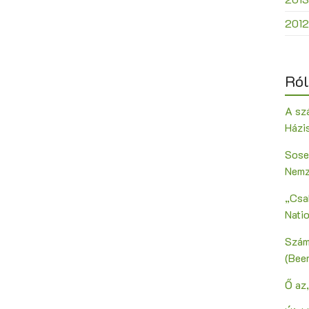
2012
Ról
A szá
Házi
Sose
Nemz
„Csak
Nati
Szám
(Bee
Ő az,