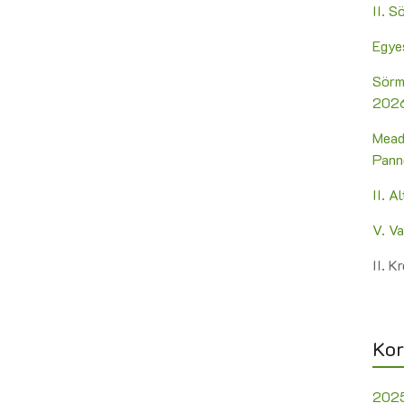
II. 
Egye
Sörm
2026
Mead
Pann
II. A
V. V
II. 
Kor
202