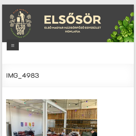
Skip
to
content
Menu
Elsősör
Első
IMG_4983
Magyar
Házisörfőző
Egyesület
honlapja