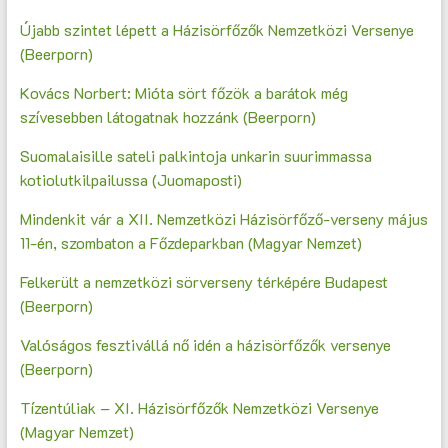
Újabb szintet lépett a Házisörfőzők Nemzetközi Versenye
(Beerporn)
Kovács Norbert: Mióta sört főzök a barátok még
szívesebben látogatnak hozzánk (Beerporn)
Suomalaisille sateli palkintoja unkarin suurimmassa
kotiolutkilpailussa (Juomaposti)
Mindenkit vár a XII. Nemzetközi Házisörfőző-verseny május
11-én, szombaton a Főzdeparkban (Magyar Nemzet)
Felkerült a nemzetközi sörverseny térképére Budapest
(Beerporn)
Valóságos fesztivállá nő idén a házisörfőzők versenye
(Beerporn)
Tízentúliak – XI. Házisörfőzők Nemzetközi Versenye
(Magyar Nemzet)