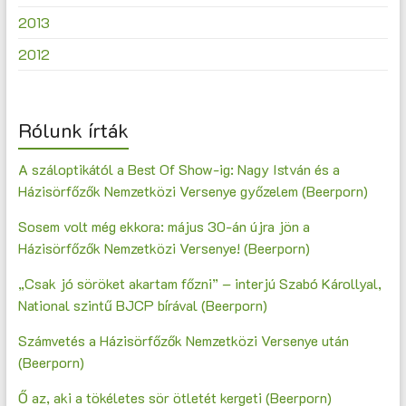
2013
2012
Rólunk írták
A száloptikától a Best Of Show-ig: Nagy István és a
Házisörfőzők Nemzetközi Versenye győzelem (Beerporn)
Sosem volt még ekkora: május 30-án újra jön a
Házisörfőzők Nemzetközi Versenye! (Beerporn)
„Csak jó söröket akartam főzni” – interjú Szabó Károllyal,
National szintű BJCP bírával (Beerporn)
Számvetés a Házisörfőzők Nemzetközi Versenye után
(Beerporn)
Ő az, aki a tökéletes sör ötletét kergeti (Beerporn)