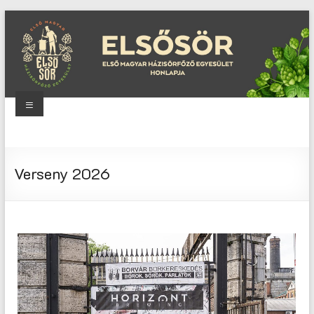
Skip
to
content
Menu
Elsősör
Első
Verseny 2026
Magyar
Házisörfőző
Egyesület
honlapja