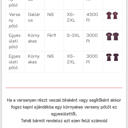
póló
Verse
Gallér
Női
XS-
4500
ny
os
2XL
Ft
póló
Egyes
Körny
Férfi
S-3XL
3000
ületi
akas
Ft
póló
Egyes
Körny
Női
XS-
3000
ületi
akas
2XL
Ft
póló
Ha a versenyen részt veszel bíraként vagy segítőként akkor
fogsz kapni ajándékba egy környakas verseny pólót ez
egyesülettől.
Tehát bármit rendelsz azt ezen felül számold