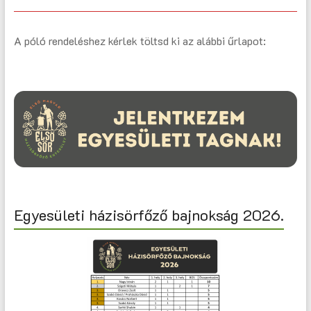
A póló rendeléshez kérlek töltsd ki az alábbi űrlapot:
Egyesületi házisörfőző bajnokság 2026.