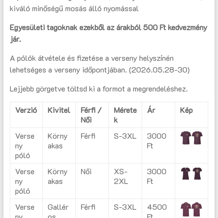
kiváló minőségű mosás álló nyomással
Egyesületi tagoknak ezekből az árakból 500 Ft kedvezmény
jár.
A pólók átvétele és fizetése a verseny helyszínén
lehetséges a verseny időpontjában. (2026.05.28-30)
Lejjebb görgetve töltsd ki a formot a megrendeléshez.
Verzió
Kivitel
Férfi /
Mérete
Ár
Kép
Női
k
Verse
Körny
Férfi
S-3XL
3000
ny
akas
Ft
póló
Verse
Körny
Női
XS-
3000
ny
akas
2XL
Ft
póló
Verse
Gallér
Férfi
S-3XL
4500
ny
os
Ft