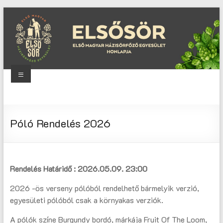
Skip
to
content
Menu
Elsősör
Első
Póló Rendelés 2026
Magyar
Házisörfőző
Egyesület
honlapja
Rendelés Határidő : 2026.05.09. 23:00
2026 -ös verseny pólóból rendelhető bármelyik verzió,
egyesületi pólóból csak a környakas verziók.
A pólók színe Burgundy bordó, márkája Fruit Of The Loom,