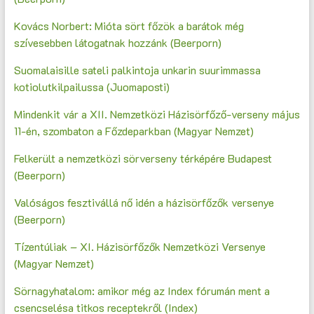
Kovács Norbert: Mióta sört főzök a barátok még
szívesebben látogatnak hozzánk (Beerporn)
Suomalaisille sateli palkintoja unkarin suurimmassa
kotiolutkilpailussa (Juomaposti)
Mindenkit vár a XII. Nemzetközi Házisörfőző-verseny május
11-én, szombaton a Főzdeparkban (Magyar Nemzet)
Felkerült a nemzetközi sörverseny térképére Budapest
(Beerporn)
Valóságos fesztivállá nő idén a házisörfőzők versenye
(Beerporn)
Tízentúliak – XI. Házisörfőzők Nemzetközi Versenye
(Magyar Nemzet)
Sörnagyhatalom: amikor még az Index fórumán ment a
csencselésa titkos receptekről (Index)