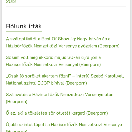
2012
Rólunk írták
A száloptikától a Best Of Show-ig: Nagy István és a
Házisörfőzők Nemzetközi Versenye győzelem (Beerporn)
Sosem volt még ekkora: május 30-án újra jön a
Házisörfőzők Nemzetközi Versenye! (Beerporn)
„Csak jó söröket akartam főzni” – interjú Szabó Károllyal,
National szintű BJCP bírával (Beerporn)
Számvetés a Házisörfőzők Nemzetközi Versenye után
(Beerporn)
Ő az, aki a tökéletes sör ötletét kergeti (Beerporn)
Újabb szintet lépett a Házisörfőzők Nemzetközi Versenye
(Beerporn)