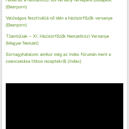
(Beerporn)
Valóságos fesztivállá nő idén a házisörfőzők versenye
(Beerporn)
Tízentúliak – XI. Házisörfőzők Nemzetközi Versenye
(Magyar Nemzet)
Sörnagyhatalom: amikor még az Index fórumán ment a
csencselésa titkos receptekről (Index)