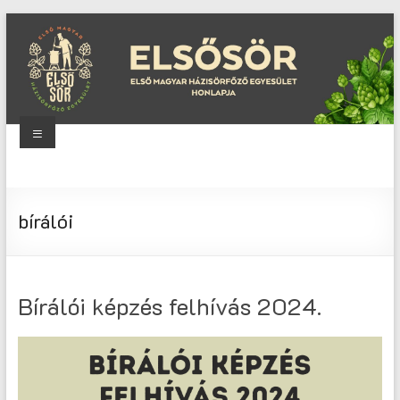
Skip
to
content
Menu
Elsősör
Első
bírálói
Magyar
Házisörfőző
Egyesület
honlapja
Bírálói képzés felhívás 2024.