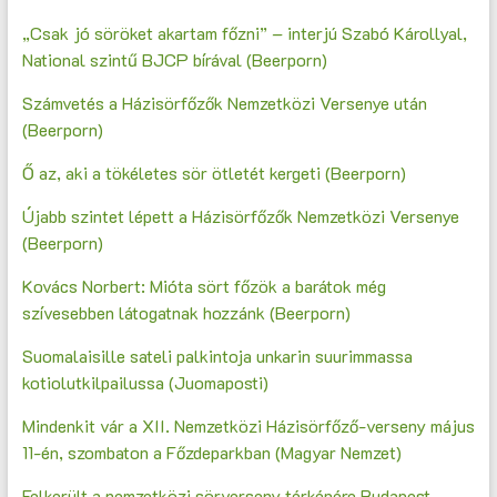
„Csak jó söröket akartam főzni” – interjú Szabó Károllyal,
National szintű BJCP bírával (Beerporn)
Számvetés a Házisörfőzők Nemzetközi Versenye után
(Beerporn)
Ő az, aki a tökéletes sör ötletét kergeti (Beerporn)
Újabb szintet lépett a Házisörfőzők Nemzetközi Versenye
(Beerporn)
Kovács Norbert: Mióta sört főzök a barátok még
szívesebben látogatnak hozzánk (Beerporn)
Suomalaisille sateli palkintoja unkarin suurimmassa
kotiolutkilpailussa (Juomaposti)
Mindenkit vár a XII. Nemzetközi Házisörfőző-verseny május
11-én, szombaton a Főzdeparkban (Magyar Nemzet)
Felkerült a nemzetközi sörverseny térképére Budapest