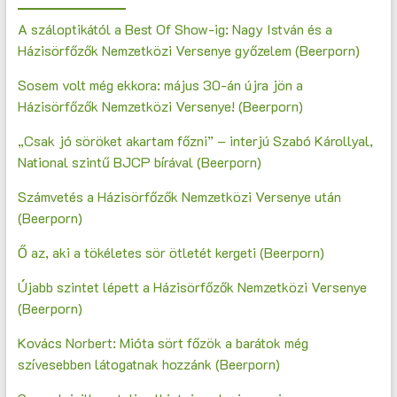
A száloptikától a Best Of Show-ig: Nagy István és a
Házisörfőzők Nemzetközi Versenye győzelem (Beerporn)
Sosem volt még ekkora: május 30-án újra jön a
Házisörfőzők Nemzetközi Versenye! (Beerporn)
„Csak jó söröket akartam főzni” – interjú Szabó Károllyal,
National szintű BJCP bírával (Beerporn)
Számvetés a Házisörfőzők Nemzetközi Versenye után
(Beerporn)
Ő az, aki a tökéletes sör ötletét kergeti (Beerporn)
Újabb szintet lépett a Házisörfőzők Nemzetközi Versenye
(Beerporn)
Kovács Norbert: Mióta sört főzök a barátok még
szívesebben látogatnak hozzánk (Beerporn)