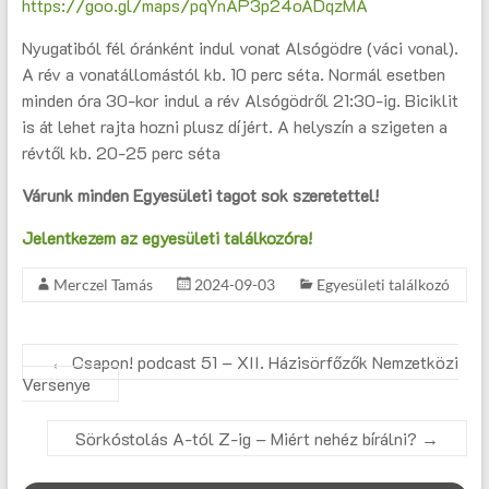
https://goo.gl/maps/pqYnAP3p24oADqzMA
Nyugatiból fél óránként indul vonat Alsógödre (váci vonal).
A rév a vonatállomástól kb. 10 perc séta. Normál esetben
minden óra 30-kor indul a rév Alsógödről 21:30-ig. Biciklit
is át lehet rajta hozni plusz díjért. A helyszín a szigeten a
révtől kb. 20-25 perc séta
Várunk minden Egyesületi tagot sok szeretettel!
Jelentkezem az egyesületi találkozóra!
Merczel Tamás
2024-09-03
Egyesületi találkozó
←
Csapon! podcast 51 – XII. Házisörfőzők Nemzetközi
Versenye
Sörkóstolás A-tól Z-ig – Miért nehéz bírálni?
→