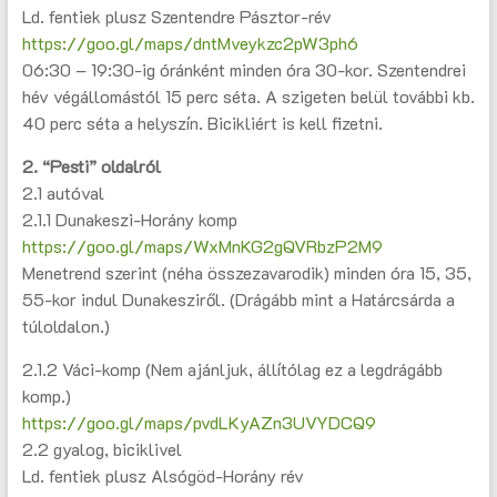
Ld. fentiek plusz Szentendre Pásztor-rév
https://goo.gl/maps/dntMveykzc2pW3ph6
06:30 – 19:30-ig óránként minden óra 30-kor. Szentendrei
hév végállomástól 15 perc séta. A szigeten belül további kb.
40 perc séta a helyszín. Bicikliért is kell fizetni.
2. “Pesti” oldalról
2.1 autóval
2.1.1 Dunakeszi-Horány komp
https://goo.gl/maps/WxMnKG2gQVRbzP2M9
Menetrend szerint (néha összezavarodik) minden óra 15, 35,
55-kor indul Dunakesziről. (Drágább mint a Határcsárda a
túloldalon.)
2.1.2 Váci-komp (Nem ajánljuk, állítólag ez a legdrágább
komp.)
https://goo.gl/maps/pvdLKyAZn3UVYDCQ9
2.2 gyalog, biciklivel
Ld. fentiek plusz Alsógöd-Horány rév