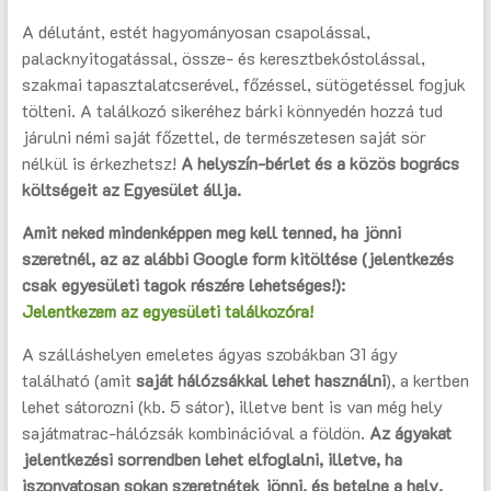
A délutánt, estét hagyományosan csapolással,
palacknyitogatással, össze- és keresztbekóstolással,
szakmai tapasztalatcserével, főzéssel, sütögetéssel fogjuk
tölteni. A találkozó sikeréhez bárki könnyedén hozzá tud
járulni némi saját főzettel, de természetesen saját sör
nélkül is érkezhetsz!
A helyszín-bérlet és a közös bogrács
költségeit az Egyesület állja.
Amit neked mindenképpen meg kell tenned, ha jönni
szeretnél, az az alábbi Google form kitöltése
(jelentkezés
csak egyesületi tagok részére lehetséges!):
Jelentkezem az egyesületi találkozóra!
A szálláshelyen emeletes ágyas szobákban 31 ágy
található (amit
saját hálózsákkal lehet használni
), a kertben
lehet sátorozni (kb. 5 sátor), illetve bent is van még hely
sajátmatrac-hálózsák kombinációval a földön.
Az ágyakat
jelentkezési sorrendben lehet elfoglalni, illetve, ha
iszonyatosan sokan szeretnétek jönni, és betelne a hely,