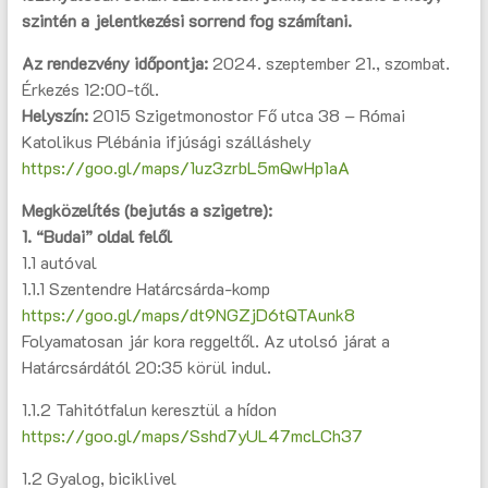
szintén a jelentkezési sorrend fog számítani.
Az rendezvény időpontja:
2024. szeptember 21., szombat.
Érkezés 12:00-től.
Helyszín:
2015 Szigetmonostor Fő utca 38 – Római
Katolikus Plébánia ifjúsági szálláshely
https://goo.gl/maps/1uz3zrbL5mQwHp1aA
Megközelítés (bejutás a szigetre):
1. “Budai” oldal felől
1.1 autóval
1.1.1 Szentendre Határcsárda-komp
https://goo.gl/maps/dt9NGZjD6tQTAunk8
Folyamatosan jár kora reggeltől. Az utolsó járat a
Határcsárdától 20:35 körül indul.
1.1.2 Tahitótfalun keresztül a hídon
https://goo.gl/maps/Sshd7yUL47mcLCh37
1.2 Gyalog, biciklivel