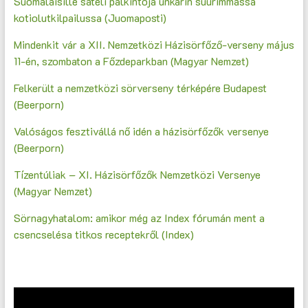
Suomalaisille sateli palkintoja unkarin suurimmassa
kotiolutkilpailussa (Juomaposti)
Mindenkit vár a XII. Nemzetközi Házisörfőző-verseny május
11-én, szombaton a Főzdeparkban (Magyar Nemzet)
Felkerült a nemzetközi sörverseny térképére Budapest
(Beerporn)
Valóságos fesztivállá nő idén a házisörfőzők versenye
(Beerporn)
Tízentúliak – XI. Házisörfőzők Nemzetközi Versenye
(Magyar Nemzet)
Sörnagyhatalom: amikor még az Index fórumán ment a
csencselésa titkos receptekről (Index)