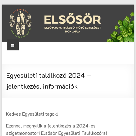
Skip
to
content
Menu
Elsősör
Első
Egyesületi találkozó 2024 –
Magyar
Házisörfőző
jelentkezés, információk
Egyesület
honlapja
Kedves Egyesületi tagok!
Ezennel megnyílik a jelentkezés a 2024-es
szigetmonostori Elsősör Egyesületi Találkozóra!