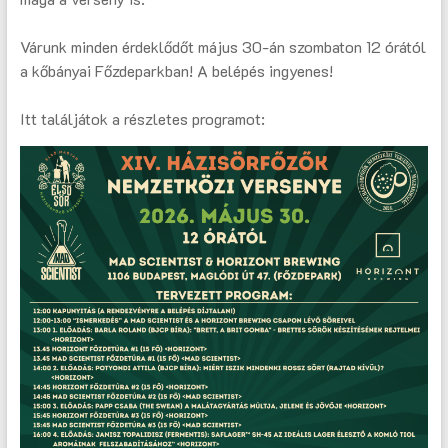
Várunk minden érdeklődőt május 30-án szombaton 12 órától
a kőbányai Főzdeparkban! A belépés ingyenes!
Itt találjátok a részletes programot: