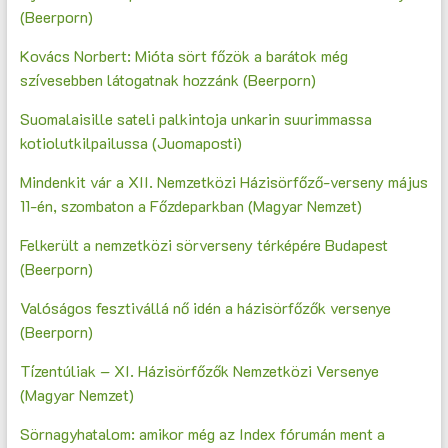
(Beerporn)
Kovács Norbert: Mióta sört főzök a barátok még
szívesebben látogatnak hozzánk (Beerporn)
Suomalaisille sateli palkintoja unkarin suurimmassa
kotiolutkilpailussa (Juomaposti)
Mindenkit vár a XII. Nemzetközi Házisörfőző-verseny május
11-én, szombaton a Főzdeparkban (Magyar Nemzet)
Felkerült a nemzetközi sörverseny térképére Budapest
(Beerporn)
Valóságos fesztivállá nő idén a házisörfőzők versenye
(Beerporn)
Tízentúliak – XI. Házisörfőzők Nemzetközi Versenye
(Magyar Nemzet)
Sörnagyhatalom: amikor még az Index fórumán ment a