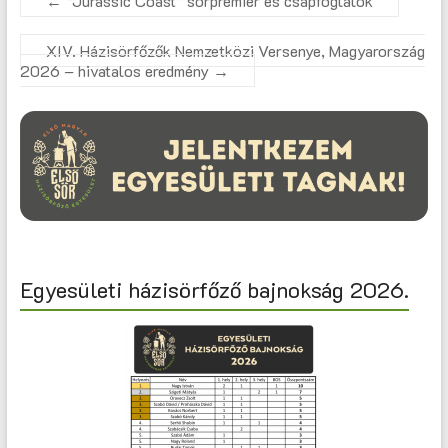
←
“Jurassic Coast” sörpremier és csapfoglalók
XIV. Házisörfőzők Nemzetközi Versenye, Magyarország
2026 – hivatalos eredmény
→
Egyesületi házisörfőző bajnokság 2026.