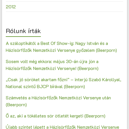
2012
Rólunk írták
A száloptikától a Best Of Show-ig: Nagy István és a
Házisörfőzők Nemzetközi Versenye győzelem (Beerporn)
Sosem volt még ekkora: május 30-án újra jön a
Házisörfőzők Nemzetközi Versenye! (Beerporn)
„Csak jó söröket akartam főzni” – interjú Szabó Károllyal,
National szintű BJCP bírával (Beerporn)
Számvetés a Házisörfőzők Nemzetközi Versenye után
(Beerporn)
Ő az, aki a tökéletes sör ötletét kergeti (Beerporn)
Újabb szintet lépett a Házisörfőzők Nemzetközi Versenye