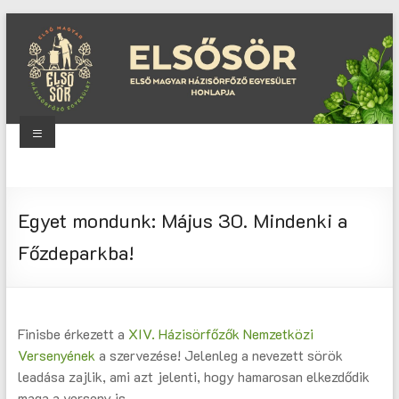
Skip
to
content
Menu
Elsősör
Első
Egyet mondunk: Május 30. Mindenki a
Magyar
Házisörfőző
Főzdeparkba!
Egyesület
honlapja
Finisbe érkezett a
XIV. Házisörfőzők Nemzetközi
Versenyének
a szervezése! Jelenleg a nevezett sörök
leadása zajlik, ami azt jelenti, hogy hamarosan elkezdődik
maga a verseny is.