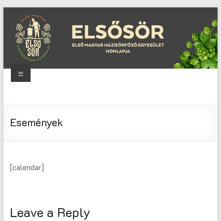
Skip
to
content
Menu
Elsősör
Első
Események
Magyar
Házisörfőző
Egyesület
honlapja
[calendar]
Leave a Reply