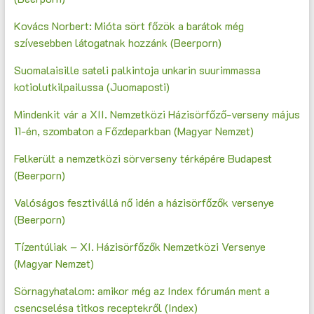
Kovács Norbert: Mióta sört főzök a barátok még
szívesebben látogatnak hozzánk (Beerporn)
Suomalaisille sateli palkintoja unkarin suurimmassa
kotiolutkilpailussa (Juomaposti)
Mindenkit vár a XII. Nemzetközi Házisörfőző-verseny május
11-én, szombaton a Főzdeparkban (Magyar Nemzet)
Felkerült a nemzetközi sörverseny térképére Budapest
(Beerporn)
Valóságos fesztivállá nő idén a házisörfőzők versenye
(Beerporn)
Tízentúliak – XI. Házisörfőzők Nemzetközi Versenye
(Magyar Nemzet)
Sörnagyhatalom: amikor még az Index fórumán ment a
csencselésa titkos receptekről (Index)