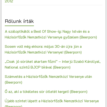
2012
Rólunk írták
A száloptikától a Best Of Show-ig: Nagy István és a
Házisörfőzők Nemzetközi Versenye győzelem (Beerporn)
Sosem volt még ekkora: május 30-án újra jön a
Házisörfőzők Nemzetközi Versenye! (Beerporn)
„Csak jó söröket akartam főzni” – interjú Szabó Károllyal,
National szintű BJCP bírával (Beerporn)
Számvetés a Házisörfőzők Nemzetközi Versenye után
(Beerporn)
Ő az, aki a tökéletes sör ötletét kergeti (Beerporn)
Újabb szintet lépett a Házisörfőzők Nemzetközi Versenye
(Beerporn)