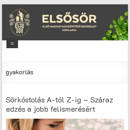
Skip
to
content
Menu
Elsősör
Első
gyakorlás
Magyar
Házisörfőző
Egyesület
honlapja
Sörkóstolás A-tól Z-ig – Száraz
edzés a jobb felismerésért