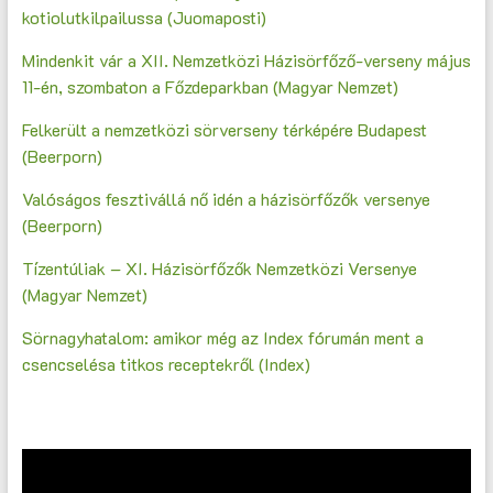
kotiolutkilpailussa (Juomaposti)
Mindenkit vár a XII. Nemzetközi Házisörfőző-verseny május
11-én, szombaton a Főzdeparkban (Magyar Nemzet)
Felkerült a nemzetközi sörverseny térképére Budapest
(Beerporn)
Valóságos fesztivállá nő idén a házisörfőzők versenye
(Beerporn)
Tízentúliak – XI. Házisörfőzők Nemzetközi Versenye
(Magyar Nemzet)
Sörnagyhatalom: amikor még az Index fórumán ment a
csencselésa titkos receptekről (Index)