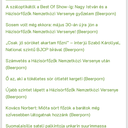
A száloptikától a Best Of Show-ig: Nagy István és a
Házisörfőzők Nemzetközi Versenye győzelem (Beerporn)
Sosem volt még ekkora: május 30-án újra jön a
Házisörfőzők Nemzetközi Versenye! (Beerporn)
„Csak jó söröket akartam főzni” – interjú Szabó Károllyal,
National szintű BJCP bírával (Beerporn)
Számvetés a Házisörfőzők Nemzetközi Versenye után
(Beerporn)
Ő az, aki a tökéletes sör ötletét kergeti (Beerporn)
Újabb szintet lépett a Házisörfőzők Nemzetközi Versenye
(Beerporn)
Kovács Norbert: Mióta sört főzök a barátok még
szívesebben látogatnak hozzánk (Beerporn)
Suomalaisille sateli palkintoja unkarin suurimmassa