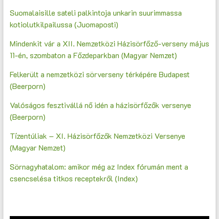
Suomalaisille sateli palkintoja unkarin suurimmassa
kotiolutkilpailussa (Juomaposti)
Mindenkit vár a XII. Nemzetközi Házisörfőző-verseny május
11-én, szombaton a Főzdeparkban (Magyar Nemzet)
Felkerült a nemzetközi sörverseny térképére Budapest
(Beerporn)
Valóságos fesztivállá nő idén a házisörfőzők versenye
(Beerporn)
Tízentúliak – XI. Házisörfőzők Nemzetközi Versenye
(Magyar Nemzet)
Sörnagyhatalom: amikor még az Index fórumán ment a
csencselésa titkos receptekről (Index)