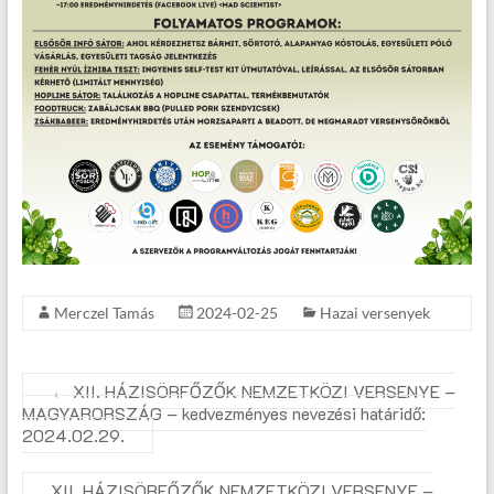
Merczel Tamás
2024-02-25
Hazai versenyek
←
XII. HÁZISÖRFŐZŐK NEMZETKÖZI VERSENYE –
MAGYARORSZÁG – kedvezményes nevezési határidő:
2024.02.29.
XII. HÁZISÖRFŐZŐK NEMZETKÖZI VERSENYE –