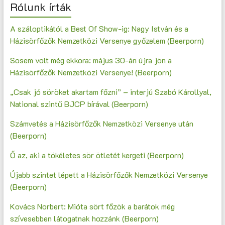
Rólunk írták
A száloptikától a Best Of Show-ig: Nagy István és a
Házisörfőzők Nemzetközi Versenye győzelem (Beerporn)
Sosem volt még ekkora: május 30-án újra jön a
Házisörfőzők Nemzetközi Versenye! (Beerporn)
„Csak jó söröket akartam főzni” – interjú Szabó Károllyal,
National szintű BJCP bírával (Beerporn)
Számvetés a Házisörfőzők Nemzetközi Versenye után
(Beerporn)
Ő az, aki a tökéletes sör ötletét kergeti (Beerporn)
Újabb szintet lépett a Házisörfőzők Nemzetközi Versenye
(Beerporn)
Kovács Norbert: Mióta sört főzök a barátok még
szívesebben látogatnak hozzánk (Beerporn)