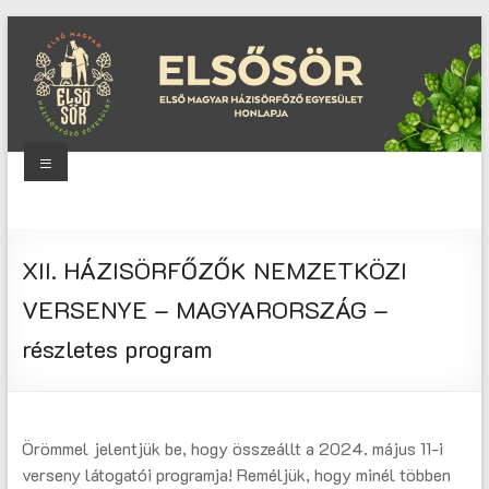
Skip
to
content
Menu
Elsősör
Első
XII. HÁZISÖRFŐZŐK NEMZETKÖZI
Magyar
Házisörfőző
VERSENYE – MAGYARORSZÁG –
Egyesület
részletes program
honlapja
Örömmel jelentjük be, hogy összeállt a 2024. május 11-i
verseny látogatói programja! Reméljük, hogy minél többen