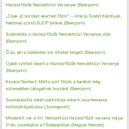
Házisörfőzők Nemzetközi Versenye! (Beerporn)
„Csak jó söröket akartam főzni” – interjú Szabó Károllyal,
National szintű BJCP bírával (Beerporn)
Számvetés a Házisörfőzők Nemzetközi Versenye után
(Beerporn)
Ő az, aki a tökéletes sör ötletét kergeti (Beerporn)
Újabb szintet lépett a Házisörfőzők Nemzetközi Versenye
(Beerporn)
Kovács Norbert: Mióta sört főzök a barátok még
szívesebben látogatnak hozzánk (Beerporn)
Suomalaisille sateli palkintoja unkarin suurimmassa
kotiolutkilpailussa (Juomaposti)
Mindenkit vár a XII. Nemzetközi Házisörfőző-verseny május
11-én, szombaton a Főzdeparkban (Magyar Nemzet)