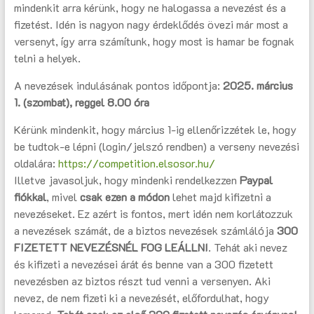
mindenkit arra kérünk, hogy ne halogassa a nevezést és a
fizetést. Idén is nagyon nagy érdeklődés övezi már most a
versenyt, így arra számítunk, hogy most is hamar be fognak
telni a helyek.
A nevezések indulásának pontos időpontja:
2025. március
1. (szombat), reggel 8.00 óra
Kérünk mindenkit, hogy március 1-ig ellenőrizzétek le, hogy
be tudtok-e lépni (login/jelszó rendben) a verseny nevezési
oldalára:
https://competition.elsosor.hu/
Illetve javasoljuk, hogy mindenki rendelkezzen
Paypal
fiókkal
, mivel
csak ezen a módon
lehet majd kifizetni a
nevezéseket. Ez azért is fontos, mert idén nem korlátozzuk
a nevezések számát, de a biztos nevezések számlálója
300
FIZETETT NEVEZÉSNÉL FOG LEÁLLNI
. Tehát aki nevez
és kifizeti a nevezései árát és benne van a 300 fizetett
nevezésben az biztos részt tud venni a versenyen. Aki
nevez, de nem fizeti ki a nevezését, előfordulhat, hogy