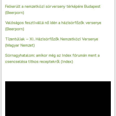
Felkerült a nemzetközi sörverseny térképére Budapest
(Beerporn)
Valóságos fesztivállá nő idén a házisörfőzők versenye
(Beerporn)
Tízentúliak – XI. Házisörfőzők Nemzetközi Versenye
(Magyar Nemzet)
Sörnagyhatalom: amikor még az Index fórumán ment a
csencselésa titkos receptekről (Index)