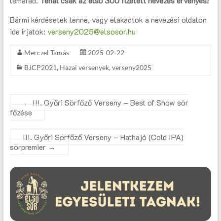
lemarad.
Tehát csak az első 300 fizetett nevezés érvényes!
Bármi kérdésetek lenne, vagy elakadtok a nevezési oldalon
ide írjatok:
verseny2025@elsosor.hu
Merczel Tamás
2025-02-22
BJCP2021
,
Hazai versenyek
,
verseny2025
←
III. Győri Sörfőző Verseny – Best of Show sör
főzése
III. Győri Sörfőző Verseny – Hathajó (Cold IPA)
sörpremier
→