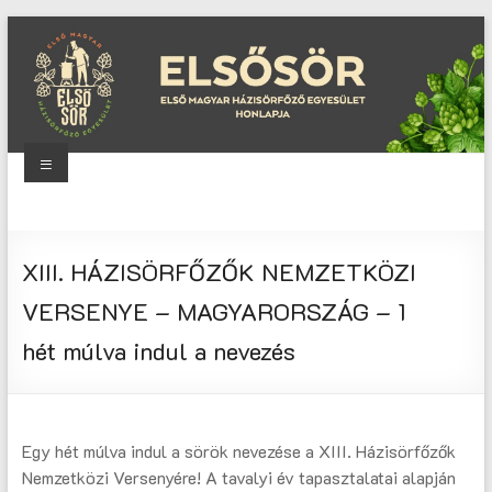
Skip
to
content
Menu
Elsősör
Első
XIII. HÁZISÖRFŐZŐK NEMZETKÖZI
Magyar
Házisörfőző
VERSENYE – MAGYARORSZÁG – 1
Egyesület
hét múlva indul a nevezés
honlapja
Egy hét múlva indul a sörök nevezése a XIII. Házisörfőzők
Nemzetközi Versenyére! A tavalyi év tapasztalatai alapján