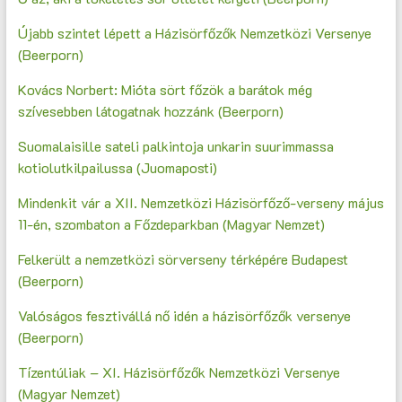
Újabb szintet lépett a Házisörfőzők Nemzetközi Versenye
(Beerporn)
Kovács Norbert: Mióta sört főzök a barátok még
szívesebben látogatnak hozzánk (Beerporn)
Suomalaisille sateli palkintoja unkarin suurimmassa
kotiolutkilpailussa (Juomaposti)
Mindenkit vár a XII. Nemzetközi Házisörfőző-verseny május
11-én, szombaton a Főzdeparkban (Magyar Nemzet)
Felkerült a nemzetközi sörverseny térképére Budapest
(Beerporn)
Valóságos fesztivállá nő idén a házisörfőzők versenye
(Beerporn)
Tízentúliak – XI. Házisörfőzők Nemzetközi Versenye
(Magyar Nemzet)