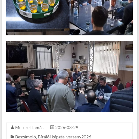
Merczel Tamás
2026-03-29
Beszámoló
,
Bírálói képzés
,
verseny2026