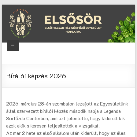
Skip
to
content
Menu
Elsősör
Első
Bírálói képzés 2026
Magyar
Házisörfőző
Egyesület
honlapja
2026. március 28-án szombaton lezajott az Egyesületünk
által szervezett bírálói képzés második napja a Legenda
Sörfőzde Centerben, ami azt jelentette, hogy kiderült kik
azok akik sikeresen teljesítették a vizsgákat.
Az már 2 hete az első alkalom után kiderült, hogy az éles