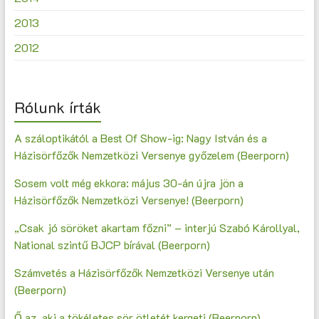
2013
2012
Rólunk írták
A száloptikától a Best Of Show-ig: Nagy István és a
Házisörfőzők Nemzetközi Versenye győzelem (Beerporn)
Sosem volt még ekkora: május 30-án újra jön a
Házisörfőzők Nemzetközi Versenye! (Beerporn)
„Csak jó söröket akartam főzni” – interjú Szabó Károllyal,
National szintű BJCP bírával (Beerporn)
Számvetés a Házisörfőzők Nemzetközi Versenye után
(Beerporn)
Ő az, aki a tökéletes sör ötletét kergeti (Beerporn)