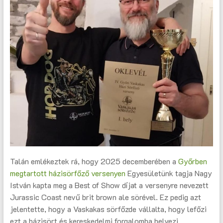
Talán emlékeztek rá, hogy 2025 decemberében a
Győrben
megtartott házisörfőző versenyen
Egyesületünk tagja Nagy
István kapta meg a Best of Show díjat a versenyre nevezett
Jurassic Coast nevű brit brown ale sörével. Ez pedig azt
jelentette, hogy a Vaskakas sörfőzde vállalta, hogy lefőzi
ezt a házisört és kereskedelmi forgalomba helyezi.