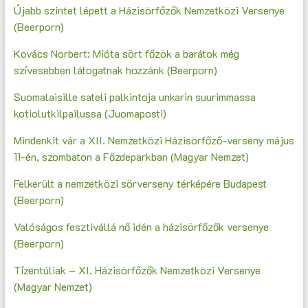
Újabb szintet lépett a Házisörfőzők Nemzetközi Versenye
(Beerporn)
Kovács Norbert: Mióta sört főzök a barátok még
szívesebben látogatnak hozzánk (Beerporn)
Suomalaisille sateli palkintoja unkarin suurimmassa
kotiolutkilpailussa (Juomaposti)
Mindenkit vár a XII. Nemzetközi Házisörfőző-verseny május
11-én, szombaton a Főzdeparkban (Magyar Nemzet)
Felkerült a nemzetközi sörverseny térképére Budapest
(Beerporn)
Valóságos fesztivállá nő idén a házisörfőzők versenye
(Beerporn)
Tízentúliak – XI. Házisörfőzők Nemzetközi Versenye
(Magyar Nemzet)