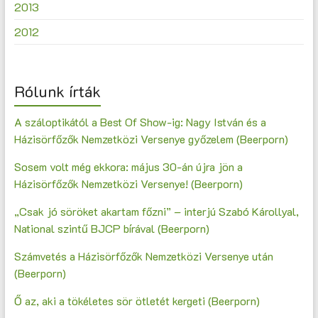
2013
2012
Rólunk írták
A száloptikától a Best Of Show-ig: Nagy István és a
Házisörfőzők Nemzetközi Versenye győzelem (Beerporn)
Sosem volt még ekkora: május 30-án újra jön a
Házisörfőzők Nemzetközi Versenye! (Beerporn)
„Csak jó söröket akartam főzni” – interjú Szabó Károllyal,
National szintű BJCP bírával (Beerporn)
Számvetés a Házisörfőzők Nemzetközi Versenye után
(Beerporn)
Ő az, aki a tökéletes sör ötletét kergeti (Beerporn)