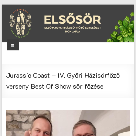
Skip
to
content
Menu
Elsősör
Első
Jurassic Coast – IV. Győri Házisörfőző
Magyar
Házisörfőző
verseny Best Of Show sör főzése
Egyesület
honlapja