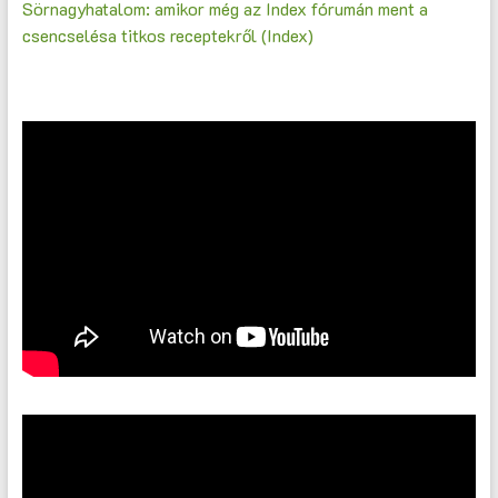
Sörnagyhatalom: amikor még az Index fórumán ment a
csencselésa titkos receptekről (Index)