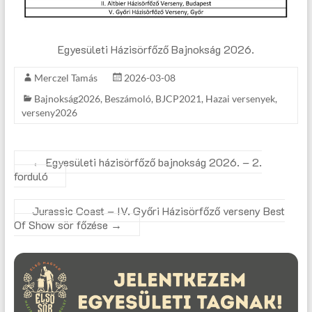
Egyesületi Házisörfőző Bajnokság 2026.
Merczel Tamás
2026-03-08
Bajnokság2026
,
Beszámoló
,
BJCP2021
,
Hazai versenyek
,
verseny2026
←
Egyesületi házisörfőző bajnokság 2026. – 2.
forduló
Jurassic Coast – IV. Győri Házisörfőző verseny Best
Of Show sör főzése
→