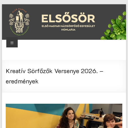
Skip
to
content
Menu
Elsősör
Első
Kreatív Sörfőzők Versenye 2026. –
Magyar
Házisörfőző
eredmények
Egyesület
honlapja