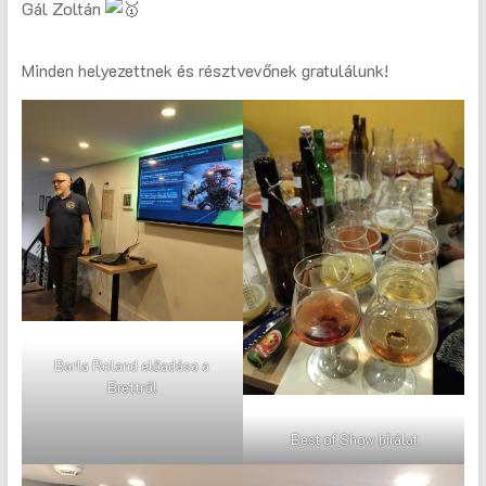
Gál Zoltán
Minden helyezettnek és résztvevőnek gratulálunk!
Barla Roland előadása a
Brettről
Best of Show bírálat