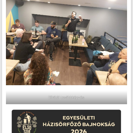
Bírálói továbbképzés