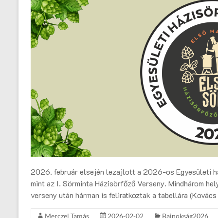
2026. február elsején lezajlott a 2026-os Egyesületi h
mint az I. Sörminta Házisörfőző Verseny. Mindhárom hely
verseny után hárman is feliratkoztak a tabellára (Kovács
Merczel Tamás
2026-02-02
Bajnokság2026