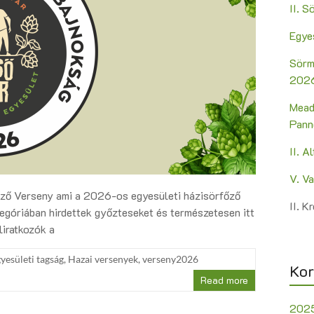
II. 
Egye
Sörm
2026
Mead
Pann
II. A
V. V
őző Verseny ami a 2026-os egyesületi házisörfőző
II. 
tegóriában hirdettek győzteseket és természetesen itt
liratkozók a
yesületi tagság
,
Hazai versenyek
,
verseny2026
Kor
Read more
202