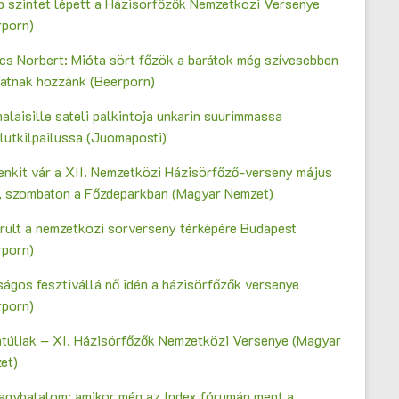
b szintet lépett a Házisörfőzők Nemzetközi Versenye
rporn)
cs Norbert: Mióta sört főzök a barátok még szívesebben
gatnak hozzánk (Beerporn)
laisille sateli palkintoja unkarin suurimmassa
lutkilpailussa (Juomaposti)
enkit vár a XII. Nemzetközi Házisörfőző-verseny május
n, szombaton a Főzdeparkban (Magyar Nemzet)
erült a nemzetközi sörverseny térképére Budapest
rporn)
ágos fesztivállá nő idén a házisörfőzők versenye
rporn)
ntúliak – XI. Házisörfőzők Nemzetközi Versenye (Magyar
et)
agyhatalom: amikor még az Index fórumán ment a