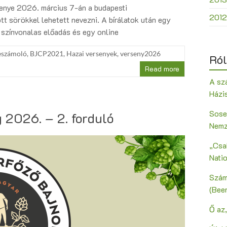
senye 2026. március 7-án a budapesti
2012
tt sörökkel lehetett nevezni. A bírálatok után egy
n színvonalas előadás és egy online
eszámoló
,
BJCP2021
,
Hazai versenyek
,
verseny2026
Ról
Read more
A szá
Házi
Sose
 2026. – 2. forduló
Nemz
„Csak
Nati
Szám
(Bee
Ő az,