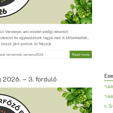
i Versenye, ami minden eddigi rekordot
zerezni és egyesületünk tagjai nem is tétlenkedtek,
 hozzá járó pontok is! Nézzük
Read more
zai versenyek
,
verseny2026
Es
 2026. – 3. forduló
“Ubi
“Ubi
II. 