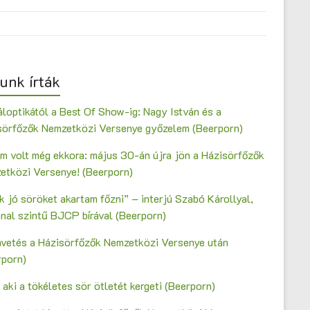
unk írták
loptikától a Best Of Show-ig: Nagy István és a
sörfőzők Nemzetközi Versenye győzelem (Beerporn)
m volt még ekkora: május 30-án újra jön a Házisörfőzők
etközi Versenye! (Beerporn)
 jó söröket akartam főzni” – interjú Szabó Károllyal,
onal szintű BJCP bírával (Beerporn)
vetés a Házisörfőzők Nemzetközi Versenye után
rporn)
 aki a tökéletes sör ötletét kergeti (Beerporn)