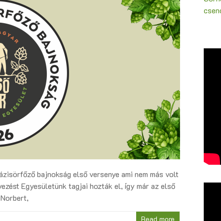
csenc
ázisörfőző bajnokság első versenye ami nem más volt
ezést Egyesületünk tagjai hozták el, így már az első
 Norbert,
Read more