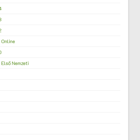
4
3
2
 Online
0
 Első Nemzeti
4