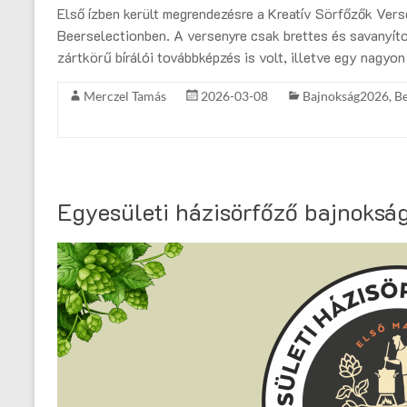
Első ízben került megrendezésre a Kreatív Sörfőzők Ver
Beerselectionben. A versenyre csak brettes és savanyíto
zártkörű bírálói továbbképzés is volt, illetve egy nagyo
Merczel Tamás
2026-03-08
Bajnokság2026
,
B
Egyesületi házisörfőző bajnokság