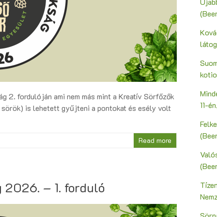
Újab
(Bee
Ková
láto
Suoma
kotio
Mind
g 2. fordulóján ami nem más mint a Kreatív Sörfőzők
11-é
s sörök) is lehetett gyűjteni a pontokat és esély volt
Felk
(Bee
Read more
Valós
(Bee
 2026. – 1. forduló
Tíze
Nemz
Sörn