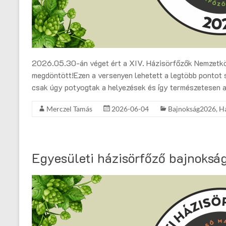
2026.05.30-án véget ért a XIV. Házisörfőzők Nemzetköz
megdöntött!Ezen a versenyen lehetett a legtöbb pontot s
csak úgy potyogtak a helyezések és így természetesen a
Merczel Tamás
2026-06-04
Bajnokság2026
,
Ha
Egyesületi házisörfőző bajnokság