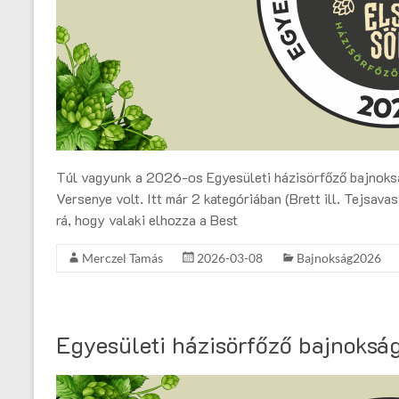
Túl vagyunk a 2026-os Egyesületi házisörfőző bajnoksá
Versenye volt. Itt már 2 kategóriában (Brett ill. Tejsava
rá, hogy valaki elhozza a Best
Merczel Tamás
2026-03-08
Bajnokság2026
Egyesületi házisörfőző bajnokság