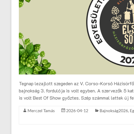
Tegnap lezajlott szegeden az V. Corso-Korsó Házisörf
bajnokság 3. fordulója is volt egyben. A szervezők 5 ka
is volt Best Of Show győztes. Szép számmal lettek új fe
Merczel Tamás
2026-04-12
Bajnokság2026
,
Eg