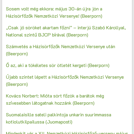
Sosem volt még ekkora: május 30-án újra jön a
Házisörfőzők Nemzetközi Versenye! (Beerporn)
„Csak jó söröket akartam főzni” – interjú Szabó Károllyal,
National szintű BJCP bírával (Beerporn)
Számvetés a Házisörfőzők Nemzetközi Versenye után
(Beerporn)
Ő az, aki a tökéletes sör ötletét kergeti (Beerporn)
Újabb szintet lépett a Házisörfőzők Nemzetközi Versenye
(Beerporn)
Kovács Norbert: Mióta sört főzök a barátok még
szívesebben látogatnak hozzánk (Beerporn)
Suomalaisille sateli palkintoja unkarin suurimmassa
kotiolutkilpailussa (Juomaposti)
Mindenkit vár a XII. Nemzetközi Házisörfőző-verseny május