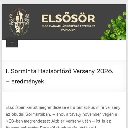
Skip
to
content
Menu
Elsősör
Első
I. Sörminta Házisörfőző Verseny 2026.
Magyar
Házisörfőző
– eredmények
Egyesület
honlapja
Első ízben került megrendezése ez a tematikus mini verseny
az óbudai Sörmintában, – ahol a tavaly november végén a
KEG-ben megrendezett Altbier verseny után – itt is az
összes helyezést Egyesületünk tagjai érték el!