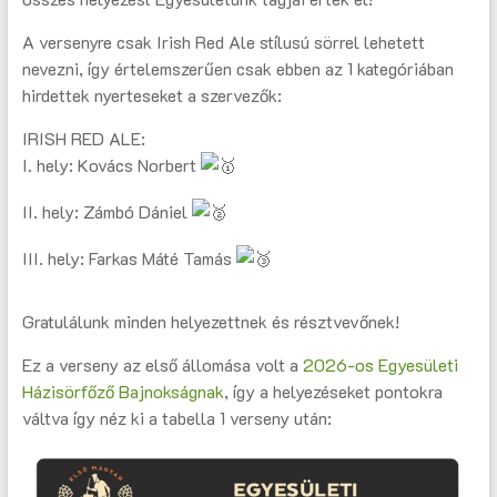
A versenyre csak Irish Red Ale stílusú sörrel lehetett
nevezni, így értelemszerűen csak ebben az 1 kategóriában
hirdettek nyerteseket a szervezők:
IRISH RED ALE:
I. hely: Kovács Norbert
II. hely: Zámbó Dániel
III. hely: Farkas Máté Tamás
Gratulálunk minden helyezettnek és résztvevőnek!
Ez a verseny az első állomása volt a
2026-os Egyesületi
Házisörfőző Bajnokságnak
, így a helyezéseket pontokra
váltva így néz ki a tabella 1 verseny után: