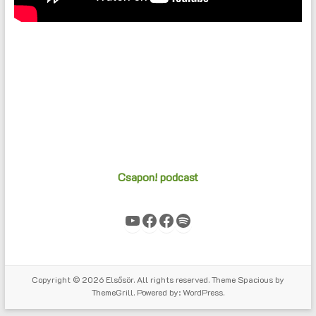
Csapon! podcast
YouTube
Facebook
Facebook
Spotify
Copyright © 2026
Elsősör
. All rights reserved. Theme
Spacious
by
ThemeGrill. Powered by:
WordPress
.