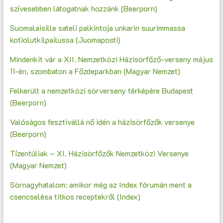
szívesebben látogatnak hozzánk (Beerporn)
Suomalaisille sateli palkintoja unkarin suurimmassa
kotiolutkilpailussa (Juomaposti)
Mindenkit vár a XII. Nemzetközi Házisörfőző-verseny május
11-én, szombaton a Főzdeparkban (Magyar Nemzet)
Felkerült a nemzetközi sörverseny térképére Budapest
(Beerporn)
Valóságos fesztivállá nő idén a házisörfőzők versenye
(Beerporn)
Tízentúliak – XI. Házisörfőzők Nemzetközi Versenye
(Magyar Nemzet)
Sörnagyhatalom: amikor még az Index fórumán ment a
csencselésa titkos receptekről (Index)