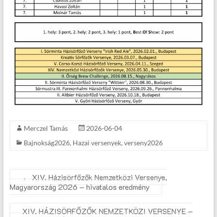
Merczel Tamás
2026-06-04
Bajnokság2026
,
Hazai versenyek
,
verseny2026
←
XIV. Házisörfőzők Nemzetközi Versenye,
Magyarország 2026 – hivatalos eredmény
XIV. HÁZISÖRFŐZŐK NEMZETKÖZI VERSENYE –