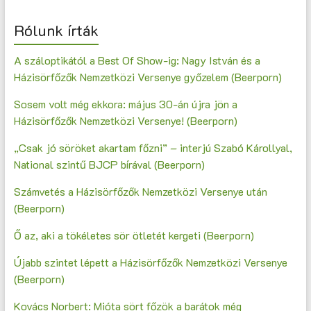
Rólunk írták
A száloptikától a Best Of Show-ig: Nagy István és a
Házisörfőzők Nemzetközi Versenye győzelem (Beerporn)
Sosem volt még ekkora: május 30-án újra jön a
Házisörfőzők Nemzetközi Versenye! (Beerporn)
„Csak jó söröket akartam főzni” – interjú Szabó Károllyal,
National szintű BJCP bírával (Beerporn)
Számvetés a Házisörfőzők Nemzetközi Versenye után
(Beerporn)
Ő az, aki a tökéletes sör ötletét kergeti (Beerporn)
Újabb szintet lépett a Házisörfőzők Nemzetközi Versenye
(Beerporn)
Kovács Norbert: Mióta sört főzök a barátok még