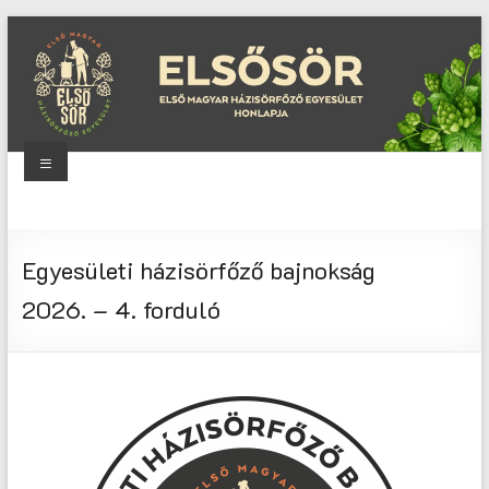
Skip
to
content
Menu
Elsősör
Első
Egyesületi házisörfőző bajnokság
Magyar
Házisörfőző
2026. – 4. forduló
Egyesület
honlapja