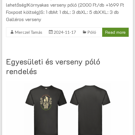
lehetőség!Környakas verseny póló (2000 Ft/db +1699 Ft
Foxpost költség)S: 1 dbM: 1 dbL: 3 dbXL: 5 dbXXL: 3 db
Galléros verseny
Read more
Merczel Tamás
2024-11-17
Póló
Egyesületi és verseny póló
rendelés