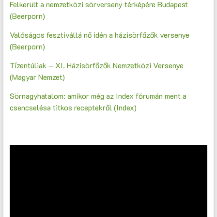
Felkerült a nemzetközi sörverseny térképére Budapest
(Beerporn)
Valóságos fesztivállá nő idén a házisörfőzők versenye
(Beerporn)
Tízentúliak – XI. Házisörfőzők Nemzetközi Versenye
(Magyar Nemzet)
Sörnagyhatalom: amikor még az Index fórumán ment a
csencselésa titkos receptekről (Index)