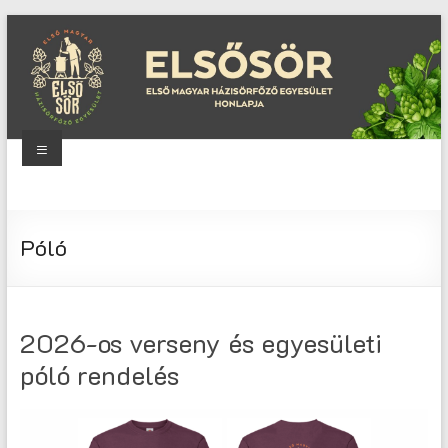
Skip
to
content
Menu
Elsősör
Első
Póló
Magyar
Házisörfőző
Egyesület
honlapja
2026-os verseny és egyesületi
póló rendelés