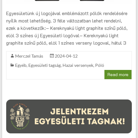
Egyesületünk új logojával emblémázott pólók rendelésére
nyílik most lehetőség. 3 féle változatban lehet rendelni,
ezek a következők:– Kereknyakú light graphite színű póló,
elöl 3 színes új Egyesületi logóval– Kereknyakú light
graphite színű póló, elöl 1 színes verseny logoval, hátul 3
Merczel Tamás
2024-04-12
Egyéb
,
Egyesületi tagság
,
Hazai versenyek
,
Póló
Read more