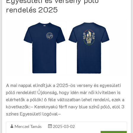
Egyesületi és verseny póló
rendelés 2025
A mai nappal elindítjuk a 2025-ös verseny és egyesületi
póló rendelést! Újdonság, hogy idén már női kivitelben is
elérhetők a pólók! 6 féle változatban lehet rendelni, ezek a
következők:– Kereknyakú férfi navy blue színű póló, elöl 3
színes Egyesületi logóval–
Merczel Tamás
2025-03-02