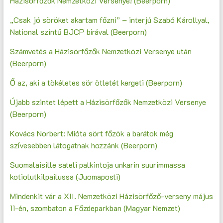
Házisörfőzők Nemzetközi Versenye! (Beerporn)
„Csak jó söröket akartam főzni” – interjú Szabó Károllyal,
National szintű BJCP bírával (Beerporn)
Számvetés a Házisörfőzők Nemzetközi Versenye után
(Beerporn)
Ő az, aki a tökéletes sör ötletét kergeti (Beerporn)
Újabb szintet lépett a Házisörfőzők Nemzetközi Versenye
(Beerporn)
Kovács Norbert: Mióta sört főzök a barátok még
szívesebben látogatnak hozzánk (Beerporn)
Suomalaisille sateli palkintoja unkarin suurimmassa
kotiolutkilpailussa (Juomaposti)
Mindenkit vár a XII. Nemzetközi Házisörfőző-verseny május
11-én, szombaton a Főzdeparkban (Magyar Nemzet)