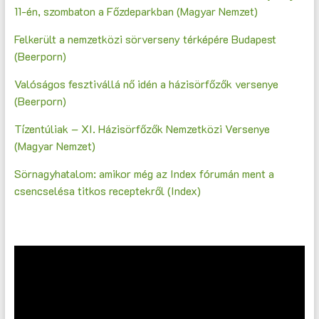
11-én, szombaton a Főzdeparkban (Magyar Nemzet)
Felkerült a nemzetközi sörverseny térképére Budapest
(Beerporn)
Valóságos fesztivállá nő idén a házisörfőzők versenye
(Beerporn)
Tízentúliak – XI. Házisörfőzők Nemzetközi Versenye
(Magyar Nemzet)
Sörnagyhatalom: amikor még az Index fórumán ment a
csencselésa titkos receptekről (Index)