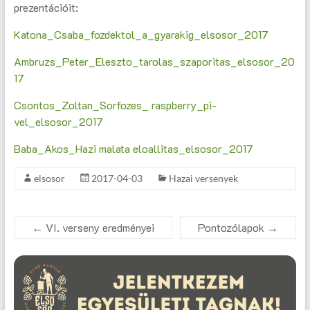
prezentációit:
Katona_Csaba_fozdektol_a_gyarakig_elsosor_2017
Ambruzs_Peter_Eleszto_tarolas_szaporitas_elsosor_20
17
Csontos_Zoltan_Sorfozes_ raspberry_pi-
vel_elsosor_2017
Baba_Akos_Hazi malata eloallitas_elsosor_2017
elsosor
2017-04-03
Hazai versenyek
←
VI. verseny eredményei
Pontozólapok
→