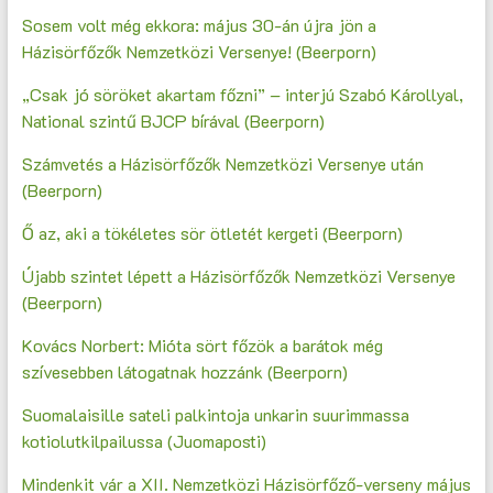
Sosem volt még ekkora: május 30-án újra jön a
Házisörfőzők Nemzetközi Versenye! (Beerporn)
„Csak jó söröket akartam főzni” – interjú Szabó Károllyal,
National szintű BJCP bírával (Beerporn)
Számvetés a Házisörfőzők Nemzetközi Versenye után
(Beerporn)
Ő az, aki a tökéletes sör ötletét kergeti (Beerporn)
Újabb szintet lépett a Házisörfőzők Nemzetközi Versenye
(Beerporn)
Kovács Norbert: Mióta sört főzök a barátok még
szívesebben látogatnak hozzánk (Beerporn)
Suomalaisille sateli palkintoja unkarin suurimmassa
kotiolutkilpailussa (Juomaposti)
Mindenkit vár a XII. Nemzetközi Házisörfőző-verseny május