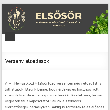
Skip
to
content
Menu
Elsősör
Első
Verseny előadások
Magyar
Házisörfőző
Egyesület
honlapja
A VI. Nemzetközi Házisörfőző versenyen négy előadást is
láthattatok. Bízunk benne, hogy érdekes és hasznos volt
számotokra. Ha ezzel kapcsolatban kérdésetek van, bátran
vegyétek fel a kapcsolatot velünk a szokásos
elérhetőségek bármelyikén. Addig is töltsétek le az előadás