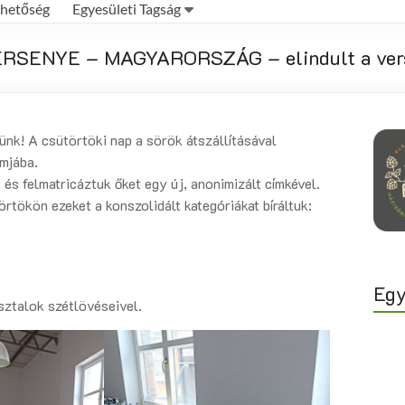
rhetőség
Egyesületi Tagság
SENYE – MAGYARORSZÁG – elindult a ver
ünk! A csütörtöki nap a sörök átszállításával
mjába.
 és felmatricáztuk őket egy új, anonimizált címkével.
örtökön ezeket a konszolidált kategóriákat bíráltuk:
Egy
sztalok szétlövéseivel.