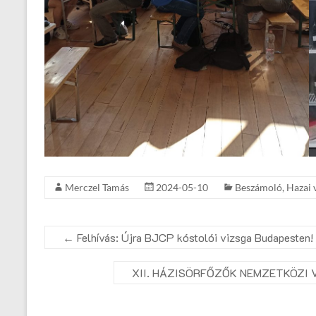
Merczel Tamás
2024-05-10
Beszámoló
,
Hazai 
←
Felhívás: Újra BJCP kóstolói vizsga Budapesten!
XII. HÁZISÖRFŐZŐK NEMZETKÖZI 