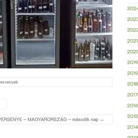
202
202
202
2021
202
2019
2019
versenyek
2018
2017
2016
2015
VERSENYE – MAGYARORSZÁG – második nap
→
201
2013