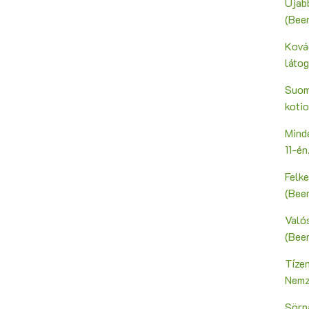
Újab
(Bee
Ková
láto
Suoma
kotio
Mind
11-é
Felk
(Bee
Valós
(Bee
Tíze
Nemz
Sörn