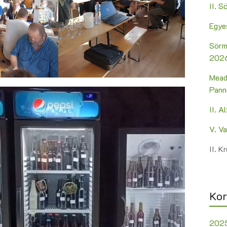
II. 
Egye
Sörm
2026
Mead
Pann
II. A
V. V
II. 
Kor
202