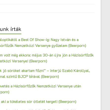
unk írták
loptikától a Best Of Show-ig: Nagy István és a
sörfőzők Nemzetközi Versenye győzelem (Beerporn)
m volt még ekkora: május 30-án újra jön a Házisörfőzők
etközi Versenye! (Beerporn)
 jó söröket akartam főzni” – interjú Szabó Károllyal,
onal szintű BJCP bírával (Beerporn)
vetés a Házisörfőzők Nemzetközi Versenye után
rporn)
 aki a tökéletes sör ötletét kergeti (Beerporn)