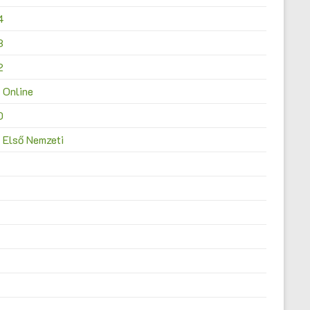
4
3
2
 Online
0
 Első Nemzeti
4