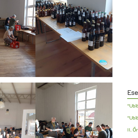
Es
“Ubi
“Ubi
II. 