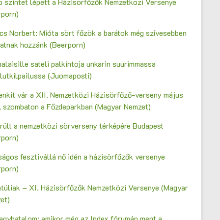
b szintet lépett a Házisörfőzők Nemzetközi Versenye
rporn)
cs Norbert: Mióta sört főzök a barátok még szívesebben
gatnak hozzánk (Beerporn)
laisille sateli palkintoja unkarin suurimmassa
lutkilpailussa (Juomaposti)
enkit vár a XII. Nemzetközi Házisörfőző-verseny május
n, szombaton a Főzdeparkban (Magyar Nemzet)
erült a nemzetközi sörverseny térképére Budapest
rporn)
ágos fesztivállá nő idén a házisörfőzők versenye
rporn)
ntúliak – XI. Házisörfőzők Nemzetközi Versenye (Magyar
et)
agyhatalom: amikor még az Index fórumán ment a