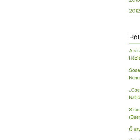
2012
Ról
A szá
Házi
Sose
Nemz
„Csak
Nati
Szám
(Bee
Ő az,