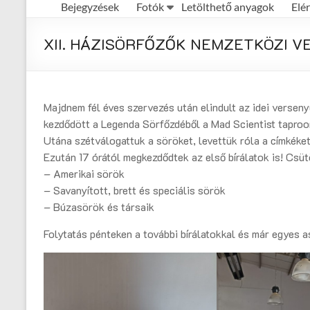
Bejegyzések
Fotók
Letölthető anyagok
Elé
Első
Magyar
XII. HÁZISÖRFŐZŐK NEMZETKÖZI VER
Házisörfőző
Egyesület
honlapja
Majdnem fél éves szervezés után elindult az idei verseny
kezdődött a Legenda Sörfőzdéből a Mad Scientist taproo
Utána szétválogattuk a söröket, levettük róla a címkéket
Ezután 17 órától megkezdődtek az első bírálatok is! Csüt
– Amerikai sörök
– Savanyított, brett és speciális sörök
– Búzasörök és társaik
Folytatás pénteken a további bírálatokkal és már egyes a