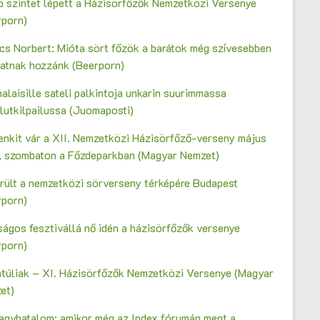
b szintet lépett a Házisörfőzők Nemzetközi Versenye
rporn)
cs Norbert: Mióta sört főzök a barátok még szívesebben
gatnak hozzánk (Beerporn)
laisille sateli palkintoja unkarin suurimmassa
lutkilpailussa (Juomaposti)
enkit vár a XII. Nemzetközi Házisörfőző-verseny május
n, szombaton a Főzdeparkban (Magyar Nemzet)
erült a nemzetközi sörverseny térképére Budapest
rporn)
ágos fesztivállá nő idén a házisörfőzők versenye
rporn)
ntúliak – XI. Házisörfőzők Nemzetközi Versenye (Magyar
et)
agyhatalom: amikor még az Index fórumán ment a