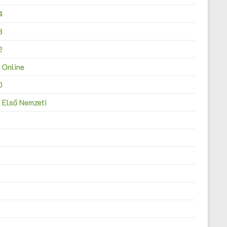
4
3
2
 Online
0
 Első Nemzeti
4