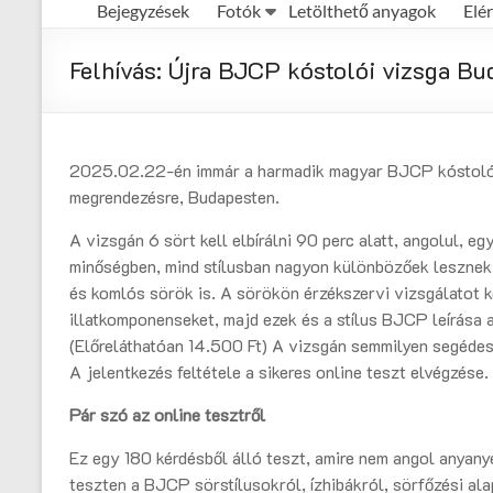
Bejegyzések
Fotók
Letölthető anyagok
Elé
Első
Magyar
Felhívás: Újra BJCP kóstolói vizsga Bu
Házisörfőző
Egyesület
honlapja
2025.02.22-én immár a harmadik magyar BJCP kóstoló v
megrendezésre, Budapesten.
A vizsgán 6 sört kell elbírálni 90 perc alatt, angolul,
minőségben, mind stílusban nagyon különbözőek lesznek.
és komlós sörök is. A sörökön érzékszervi vizsgálatot ke
illatkomponenseket, majd ezek és a stílus BJCP leírása
(Előreláthatóan 14.500 Ft) A vizsgán semmilyen segédes
A jelentkezés feltétele a sikeres online teszt elvégzése.
Pár szó az online tesztről
Ez egy 180 kérdésből álló teszt, amire nem angol anyany
teszten a BJCP sörstílusokról, ízhibákról, sörfőzési al