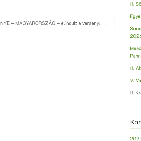
II. 
Egye
YE – MAGYARORSZÁG – elindult a verseny!
→
Sörm
2026
Mead
Pann
II. A
V. V
II. 
Kor
202