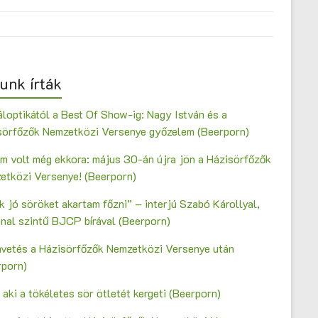
unk írták
loptikától a Best Of Show-ig: Nagy István és a
sörfőzők Nemzetközi Versenye győzelem (Beerporn)
m volt még ekkora: május 30-án újra jön a Házisörfőzők
etközi Versenye! (Beerporn)
 jó söröket akartam főzni” – interjú Szabó Károllyal,
onal szintű BJCP bírával (Beerporn)
vetés a Házisörfőzők Nemzetközi Versenye után
rporn)
 aki a tökéletes sör ötletét kergeti (Beerporn)