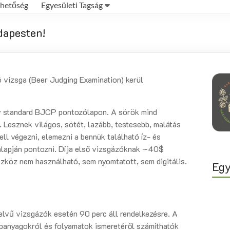
rhetőség
Egyesületi Tagság
dapesten!
izsga (Beer Judging Examination) kerül
 egy standard BJCP pontozólapon. A sörök mind
 Lesznek világos, sötét, lazább, testesebb, malátás
ll végezni, elemezni a bennük található íz- és
 alapján pontozni. Díja első vizsgázóknak ~40$
zköz nem használható, sem nyomtatott, sem digitális.
Egy
elvű vizsgázók esetén 90 perc áll rendelkezésre. A
apanyagokról és folyamatok ismeretéről számíthatók