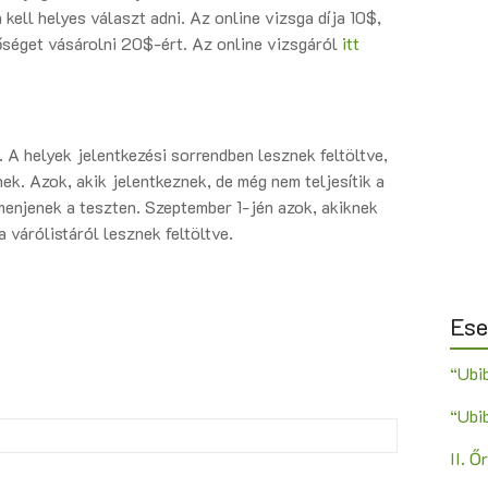
kell helyes választ adni. Az online vizsga díja 10$,
séget vásárolni 20$-ért. Az online vizsgáról
itt
A helyek jelentkezési sorrendben lesznek feltöltve,
nek. Azok, akik jelentkeznek, de még nem teljesítik a
menjenek a teszten. Szeptember 1-jén azok, akiknek
a várólistáról lesznek feltöltve.
Es
“Ubi
“Ubi
II. 