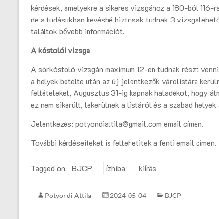
kérdések, amelyekre a sikeres vizsgához a 180-ból 116-ra 
de a tudásukban kevésbé biztosak tudnak 3 vizsgalehető
találtok bővebb információt.
A kóstolói vizsga
A sörkóstoló vizsgán maximum 12-en tudnak részt venni. 
a helyek betelte után az új jelentkezők várólistára kerül
feltételeket, Augusztus 31-ig kapnak haladékot, hogy át
ez nem sikerült, lekerülnek a listáról és a szabad helyek 
Jelentkezés: potyondiattila@gmail.com email címen.
További kérdéseiteket is feltehetitek a fenti email címen.
Tagged on:
BJCP
ízhiba
kiírás
Potyondi Attila
2024-05-04
BJCP