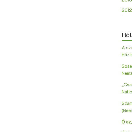
2012
Ról
A szá
Házi
Sose
Nemz
„Csak
Nati
Szám
(Bee
Ő az,