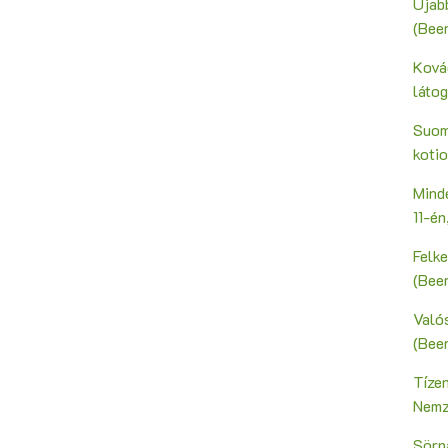
Újab
(Bee
Ková
láto
Suoma
kotio
Mind
11-é
Felk
(Bee
Valós
(Bee
Tíze
Nemz
Sörn