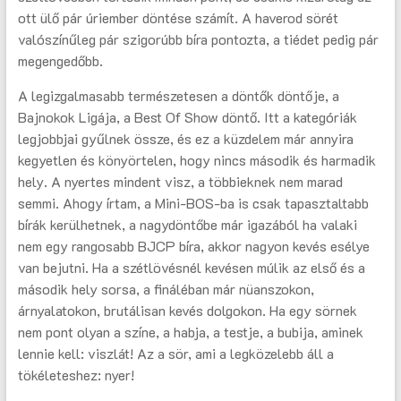
ott ülő pár úriember döntése számít. A haverod sörét
valószínűleg pár szigorúbb bíra pontozta, a tiédet pedig pár
megengedőbb.
A legizgalmasabb természetesen a döntők döntője, a
Bajnokok Ligája, a Best Of Show döntő. Itt a kategóriák
legjobbjai gyűlnek össze, és ez a küzdelem már annyira
kegyetlen és könyörtelen, hogy nincs második és harmadik
hely. A nyertes mindent visz, a többieknek nem marad
semmi. Ahogy írtam, a Mini-BOS-ba is csak tapasztaltabb
bírák kerülhetnek, a nagydöntőbe már igazából ha valaki
nem egy rangosabb BJCP bíra, akkor nagyon kevés esélye
van bejutni. Ha a szétlövésnél kevésen múlik az első és a
második hely sorsa, a fináléban már nüanszokon,
árnyalatokon, brutálisan kevés dolgokon. Ha egy sörnek
nem pont olyan a színe, a habja, a testje, a bubija, aminek
lennie kell: viszlát! Az a sör, ami a legközelebb áll a
tökéleteshez: nyer!