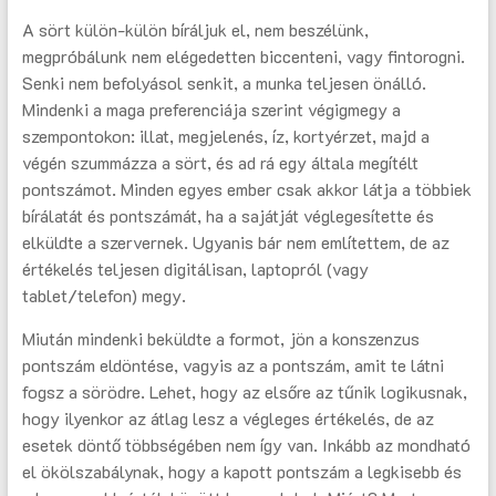
A sört külön-külön bíráljuk el, nem beszélünk,
megpróbálunk nem elégedetten biccenteni, vagy fintorogni.
Senki nem befolyásol senkit, a munka teljesen önálló.
Mindenki a maga preferenciája szerint végigmegy a
szempontokon: illat, megjelenés, íz, kortyérzet, majd a
végén szummázza a sört, és ad rá egy általa megítélt
pontszámot. Minden egyes ember csak akkor látja a többiek
bírálatát és pontszámát, ha a sajátját véglegesítette és
elküldte a szervernek. Ugyanis bár nem említettem, de az
értékelés teljesen digitálisan, laptopról (vagy
tablet/telefon) megy.
Miután mindenki beküldte a formot, jön a konszenzus
pontszám eldöntése, vagyis az a pontszám, amit te látni
fogsz a sörödre. Lehet, hogy az elsőre az tűnik logikusnak,
hogy ilyenkor az átlag lesz a végleges értékelés, de az
esetek döntő többségében nem így van. Inkább az mondható
el ökölszabálynak, hogy a kapott pontszám a legkisebb és