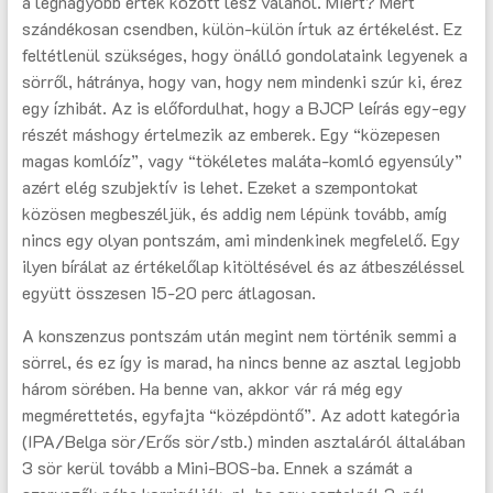
a legnagyobb érték között lesz valahol. Miért? Mert
szándékosan csendben, külön-külön írtuk az értékelést. Ez
feltétlenül szükséges, hogy önálló gondolataink legyenek a
sörről, hátránya, hogy van, hogy nem mindenki szúr ki, érez
egy ízhibát. Az is előfordulhat, hogy a BJCP leírás egy-egy
részét máshogy értelmezik az emberek. Egy “közepesen
magas komlóíz”, vagy “tökéletes maláta-komló egyensúly”
azért elég szubjektív is lehet. Ezeket a szempontokat
közösen megbeszéljük, és addig nem lépünk tovább, amíg
nincs egy olyan pontszám, ami mindenkinek megfelelő. Egy
ilyen bírálat az értékelőlap kitöltésével és az átbeszéléssel
együtt összesen 15-20 perc átlagosan.
A konszenzus pontszám után megint nem történik semmi a
sörrel, és ez így is marad, ha nincs benne az asztal legjobb
három sörében. Ha benne van, akkor vár rá még egy
megmérettetés, egyfajta “középdöntő”. Az adott kategória
(IPA/Belga sör/Erős sör/stb.) minden asztaláról általában
3 sör kerül tovább a Mini-BOS-ba. Ennek a számát a