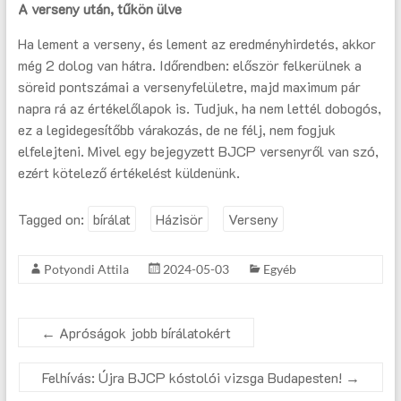
A verseny után, tűkön ülve
Ha lement a verseny, és lement az eredményhirdetés, akkor
még 2 dolog van hátra. Időrendben: először felkerülnek a
söreid pontszámai a versenyfelületre, majd maximum pár
napra rá az értékelőlapok is. Tudjuk, ha nem lettél dobogós,
ez a legidegesítőbb várakozás, de ne félj, nem fogjuk
elfelejteni. Mivel egy bejegyzett BJCP versenyről van szó,
ezért kötelező értékelést küldenünk.
Tagged on:
bírálat
Házisör
Verseny
Potyondi Attila
2024-05-03
Egyéb
←
Apróságok jobb bírálatokért
Felhívás: Újra BJCP kóstolói vizsga Budapesten!
→