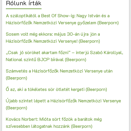
Rólunk írták
A száloptikától a Best Of Show-ig: Nagy István és a
Házisörfőzők Nemzetközi Versenye győzelem (Beerporn)
Sosem volt még ekkora: május 30-án újra jön a
Házisörfőzők Nemzetközi Versenye! (Beerporn)
„Csak jó söröket akartam főzni” – interjú Szabó Károllyal,
National szintű BJCP bírával (Beerporn)
Számvetés a Házisörfőzők Nemzetközi Versenye után
(Beerporn)
Ő az, aki a tökéletes sör ötletét kergeti (Beerporn)
Újabb szintet lépett a Házisörfőzők Nemzetközi Versenye
(Beerporn)
Kovács Norbert: Mióta sört főzök a barátok még
szívesebben látogatnak hozzánk (Beerporn)