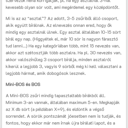
szervezők néha korrigálják, pl. ha egy asztalnál 3-nál
kevesebb olyan sör volt, ami megérdemel egy középdöntőt.
Mi is az az “asztal”? Az adott, 3-5 zsűriből álló csoport,
akik együtt bírálnak. Az elnevezés onnan ered, hogy ők
mindig egy asztalnál ülnek. Egy asztal általában 10-15 sört
bírál egy nap. (Higgyétek el, már 10 sör is nagyon fárasztó
tud lenni…) Ha egy kategóriában több, mint 15 nevezés van,
akkor azt szétosztják több asztalra. Ha pl. 30 nevezés van,
akkor valószínűleg 3 csoport bírálja, minden asztalról
kikerül a legjobb 3, vagyis 9 sörből még ki kell választani a
legjobb hármat, amik dobogósok lesznek.
Mini-BOS és BOS
A Mini-BOS zsűri mindig tapasztaltabb bírákból áll.
Minimum 3-an vannak, általában maximum 5-en. Megkapják
az X db sört (a példában X=9), és eldöntik a végső
sorrendet. A sörök pontszámát jóesetben nem is tudják, és
fontos, hogy ekkor már nem írnak újra bírálati lapot, és a