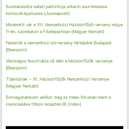
Suomalaisille sateli palkintoja unkarin suurimmassa
kotiolutkilpailussa (Juomaposti)
Mindenkit vár a XII. Nemzetközi Házisörfőző-verseny május
11-én, szombaton a Főzdeparkban (Magyar Nemzet)
Felkerült a nemzetközi sörverseny térképére Budapest
(Beerporn)
Valóságos fesztivállá nő idén a házisörfőzők versenye
(Beerporn)
Tízentúliak – XI. Házisörfőzők Nemzetközi Versenye
(Magyar Nemzet)
Sörnagyhatalom: amikor még az Index fórumán ment a
csencselésa titkos receptekről (Index)