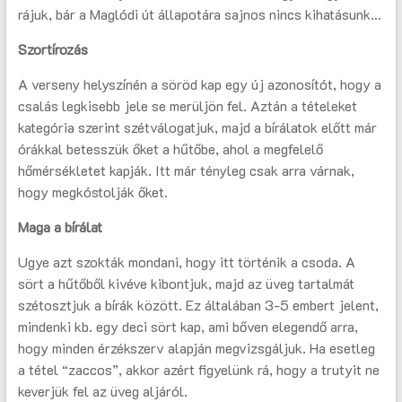
rájuk, bár a Maglódi út állapotára sajnos nincs kihatásunk…
Szortírozás
A verseny helyszínén a söröd kap egy új azonosítót, hogy a
csalás legkisebb jele se merüljön fel. Aztán a tételeket
kategória szerint szétválogatjuk, majd a bírálatok előtt már
órákkal betesszük őket a hűtőbe, ahol a megfelelő
hőmérsékletet kapják. Itt már tényleg csak arra várnak,
hogy megkóstolják őket.
Maga a bírálat
Ugye azt szokták mondani, hogy itt történik a csoda. A
sört a hűtőből kivéve kibontjuk, majd az üveg tartalmát
szétosztjuk a bírák között. Ez általában 3-5 embert jelent,
mindenki kb. egy deci sört kap, ami bőven elegendő arra,
hogy minden érzékszerv alapján megvizsgáljuk. Ha esetleg
a tétel “zaccos”, akkor azért figyelünk rá, hogy a trutyit ne
keverjük fel az üveg aljáról.