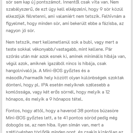
sör sem kap új pontszámot. Innentől csak vita van. Nem
szabályszerű, de ezt úgy kell elképzelni, hogy 9 sör közül
elkezdjük félretenni, ami valamiért nem tetszik. Felhívnám a
figyelmet, hogy minden sör, ami bekerült ebbe a fázisba, az
nagyon jó sör.
Nem tetszik, mert kellemetlenül sok a bubi, vagy mert a
teste sokkal vékonyabb/vastagabb, mint kellene. Pár
szórás után már azok esnek ki, aminek minimális hibája van,
végül azok, amiknek igazából nincs is hibája, csak
hangolnivalója. A Mini-BOS győztes és a
második/harmadik hely között olyan különbségek szoktak
dönteni, hogy pl. IPA esetén melyiknek szélesebb a
komlóssága, vagy két erős sörnél, hogy melyik a 12
hónapos, és melyik a 9 hónapos tétel.
Fontos, hogy attól, hogy a haverod 38 pontos búzasöre
Mini-BOS győztes lett, a te 41 pontos söröd pedig még
dobogós se, az nem hiba. Ilyen simán van, mert a
szétlövésben törlődik minden pont, és csakis kizárólag az