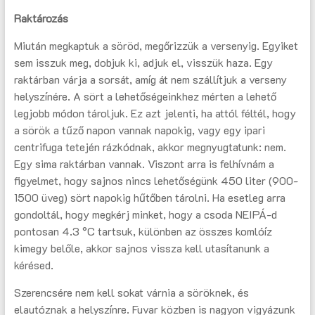
Raktározás
Miután megkaptuk a söröd, megőrizzük a versenyig. Egyiket
sem isszuk meg, dobjuk ki, adjuk el, visszük haza. Egy
raktárban várja a sorsát, amíg át nem szállítjuk a verseny
helyszínére. A sört a lehetőségeinkhez mérten a lehető
legjobb módon tároljuk. Ez azt jelenti, ha attól féltél, hogy
a sörök a tűző napon vannak napokig, vagy egy ipari
centrifuga tetején rázkódnak, akkor megnyugtatunk: nem.
Egy sima raktárban vannak. Viszont arra is felhívnám a
figyelmet, hogy sajnos nincs lehetőségünk 450 liter (900-
1500 üveg) sört napokig hűtőben tárolni. Ha esetleg arra
gondoltál, hogy megkérj minket, hogy a csoda NEIPÁ-d
pontosan 4.3 °C tartsuk, különben az összes komlóíz
kimegy belőle, akkor sajnos vissza kell utasítanunk a
kérésed.
Szerencsére nem kell sokat várnia a söröknek, és
elautóznak a helyszínre. Fuvar közben is nagyon vigyázunk