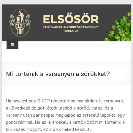
Skip
to
content
Menu
Elsősör
Első
Mi történik a versenyen a sörökkel?
Magyar
Házisörfőző
Egyesület
honlapja
Ha nevezel egy BJCP rendszerben meghirdetett versenyre,
a következő dolgot látod: leadod a söröd, vársz, és a
verseny után pár nappal megkapod az értékelő lapokat, egy
pontszámmal. Ha az is érdekel, a kettő között mi történik a
kulisszák mögött, ez a cikk neked készült.