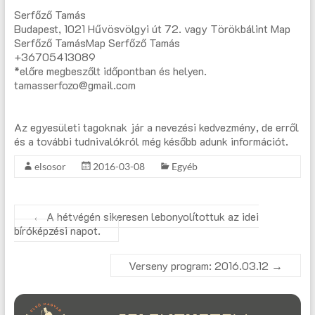
Serfőző Tamás
Budapest, 1021 Hűvösvölgyi út 72. vagy Törökbálint Map
Serfőző TamásMap Serfőző Tamás
+36705413089
*előre megbeszőlt időpontban és helyen.
tamasserfozo@gmail.com
Az egyesületi tagoknak jár a nevezési kedvezmény, de erről
és a további tudnivalókról még később adunk információt.
elsosor
2016-03-08
Egyéb
←
A hétvégén sikeresen lebonyolítottuk az idei
bíróképzési napot.
Verseny program: 2016.03.12
→