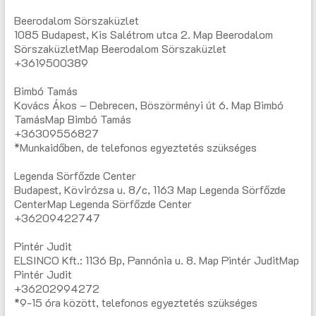
Beerodalom Sörszaküzlet
1085 Budapest, Kis Salétrom utca 2. Map Beerodalom
SörszaküzletMap Beerodalom Sörszaküzlet
+3619500389
Bimbó Tamás
Kovács Ákos – Debrecen, Böszörményi út 6. Map Bimbó
TamásMap Bimbó Tamás
+36309556827
*Munkaidőben, de telefonos egyeztetés szükséges
Legenda Sörfőzde Center
Budapest, Kövirózsa u. 8/c, 1163 Map Legenda Sörfőzde
CenterMap Legenda Sörfőzde Center
+36209422747
Pintér Judit
ELSINCO Kft.: 1136 Bp, Pannónia u. 8. Map Pintér JuditMap
Pintér Judit
+36202994272
*9-15 óra között, telefonos egyeztetés szükséges