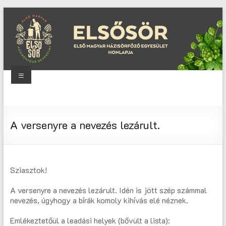
Skip
to
content
Menu
Elsősör
Első
A versenyre a nevezés lezárult.
Magyar
Házisörfőző
Egyesület
honlapja
Sziasztok!
A versenyre a nevezés lezárult. Idén is jött szép számmal
nevezés, úgyhogy a bírák komoly kihívás elé néznek.
Emlékeztetőül a leadási helyek (bővült a lista):