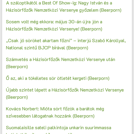
A száloptikától a Best Of Show-ig: Nagy István és a
Házisörfőzők Nemzetközi Versenye győzelem (Beerporn)
Sosem volt még ekkora: május 30-án újra jön a
Házisörfőzők Nemzetközi Versenye! (Beerporn)
„Csak jó söröket akartam főzni” – interjú Szabó Károllyal,
National szintű BJCP bírával (Beerporn)
Számvetés a Házisörfőzők Nemzetközi Versenye után
(Beerporn)
Ő az, aki a tökéletes sör ötletét kergeti (Beerporn)
Újabb szintet lépett a Házisörfőzők Nemzetközi Versenye
(Beerporn)
Kovács Norbert: Mióta sört főzök a barátok még
szívesebben látogatnak hozzánk (Beerporn)
Suomalaisille sateli palkintoja unkarin suurimmassa