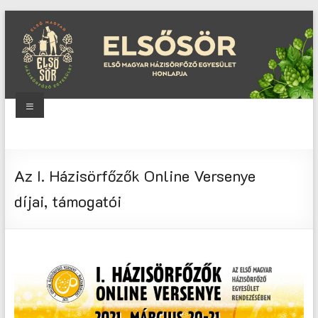
Skip
to
content
Menu
Elsősör
Első
Az I. Házisörfőzők Online Versenye
Magyar
Házisörfőző
díjai, támogatói
Egyesület
honlapja