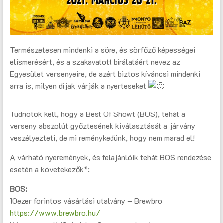
Természetesen mindenki a söre, és sörfőző képességei
elismerésért, és a szakavatott bírálatáért nevez az
Egyesület versenyeire, de azért biztos kíváncsi mindenki
arra is, milyen díjak várják a nyerteseket
Tudnotok kell, hogy a Best Of Showt (BOS), tehát a
verseny abszolút győztesének kiválasztását a járvány
veszélyezteti, de mi reménykedünk, hogy nem marad el!
A várható nyeremények, és felajánlóik tehát BOS rendezése
esetén a követekezők*:
BOS:
10ezer forintos vásárlási utalvány – Brewbro
https://www.brewbro.hu/