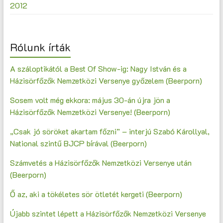
2012
Rólunk írták
A száloptikától a Best Of Show-ig: Nagy István és a
Házisörfőzők Nemzetközi Versenye győzelem (Beerporn)
Sosem volt még ekkora: május 30-án újra jön a
Házisörfőzők Nemzetközi Versenye! (Beerporn)
„Csak jó söröket akartam főzni” – interjú Szabó Károllyal,
National szintű BJCP bírával (Beerporn)
Számvetés a Házisörfőzők Nemzetközi Versenye után
(Beerporn)
Ő az, aki a tökéletes sör ötletét kergeti (Beerporn)
Újabb szintet lépett a Házisörfőzők Nemzetközi Versenye