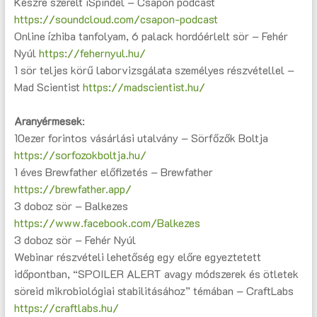
Készre szerelt iSpindel – Csapon podcast
https://soundcloud.com/csapon-podcast
Online ízhiba tanfolyam, 6 palack hordóérlelt sör – Fehér
Nyúl
https://fehernyul.hu/
1 sör teljes körű laborvizsgálata személyes részvétellel –
Mad Scientist
https://madscientist.hu/
Aranyérmesek
:
10ezer forintos vásárlási utalvány – Sörfőzők Boltja
https://sorfozokboltja.hu/
1 éves Brewfather előfizetés – Brewfather
https://brewfather.app/
3 doboz sör – Balkezes
https://www.facebook.com/Balkezes
3 doboz sör – Fehér Nyúl
Webinar részvételi lehetőség egy előre egyeztetett
időpontban, “SPOILER ALERT avagy módszerek és ötletek
söreid mikrobiológiai stabilitásához” témában – CraftLabs
https://craftlabs.hu/