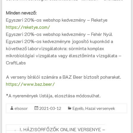
Minden nevező:
Egyszeri 20%-os webshop kedvezmény – Reketye
https://reketye.com/
Egyszeri 20%-os webshop kedvezmény – Fehér Nyúl
Egyszeri 20%-os kedvezményre jogosító kuponkód a
következő laborvizsgálatokra: sörminta komplex
mikrobiológiai vizsgálata vagy élesztőminta vizsgálata –
CraftLabs
A verseny bírálói számára a BAZ Beer biztosít poharakat.
https://www.baz.beer/
*A nyeremények listája, elosztása módosulhat.
elsosor
2021-03-12
Egyéb
,
Hazai versenyek
←
I. HÁZISÖRFŐZŐK ONLINE VERSENYE –