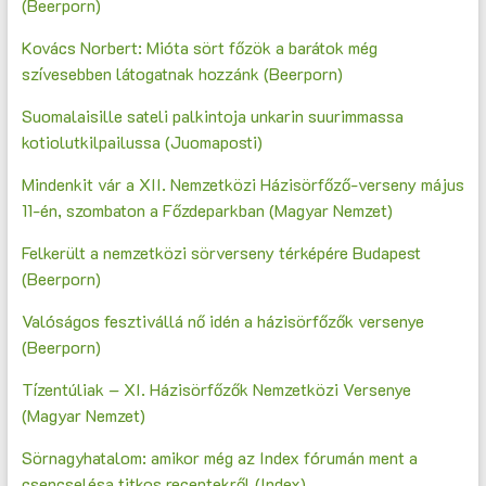
(Beerporn)
Kovács Norbert: Mióta sört főzök a barátok még
szívesebben látogatnak hozzánk (Beerporn)
Suomalaisille sateli palkintoja unkarin suurimmassa
kotiolutkilpailussa (Juomaposti)
Mindenkit vár a XII. Nemzetközi Házisörfőző-verseny május
11-én, szombaton a Főzdeparkban (Magyar Nemzet)
Felkerült a nemzetközi sörverseny térképére Budapest
(Beerporn)
Valóságos fesztivállá nő idén a házisörfőzők versenye
(Beerporn)
Tízentúliak – XI. Házisörfőzők Nemzetközi Versenye
(Magyar Nemzet)
Sörnagyhatalom: amikor még az Index fórumán ment a
csencselésa titkos receptekről (Index)