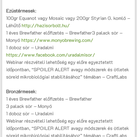
Ezüstérmesek
:
100gr Equanot vagy Mosaic vagy 200gr Styrian G. komló –
Léhűtő
http://hazisorbolt.hu/
1 éves Brewfather előfizetés – Brewfather3 palack sör –
Monyó
https://www.monyobrewing.com/
1 doboz sör – Uradalmi
https://www.facebook.com/uradalmisor/
Webinar részvételi lehetőség egy előre egyeztetett
időpontban, “SPOILER ALERT avagy módszerek és ötletek
söreid mikrobiológiai stabilitásához” témában – CraftLabs
Bronzérmesek
:
1 éves Brewfather előfizetés – Brewfather
3 palack sör – Monyó
1 doboz sör – Uradalmi
Webinar részvételi lehetőség egy előre egyeztetett
időpontban, “SPOILER ALERT avagy módszerek és ötletek
söreid mikrobiológiai stabilitásához” témában – CraftLabs