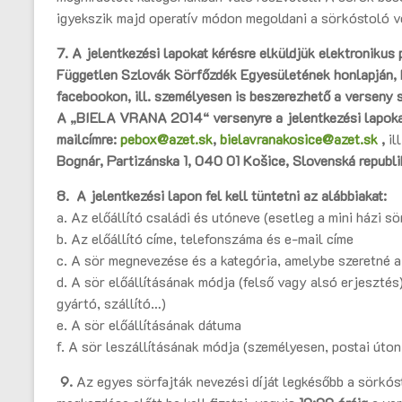
igyekszik majd operatív módon megoldani a sörkóstoló v
7. A jelentkezési lapokat kérésre elküldjük elektronikus p
Független Szlovák Sörfőzdék Egyesületének honlapján,
facebookon, ill. személyesen is beszerezhető a verseny 
A
„BIELA V
RANA 2014“
versenyre a jelentkezési lapok
mailcímre
:
pebox@azet.sk
,
bielavranakosice@azet.sk
,
il
Bognár, Partizánska 1, 040 01 Košice, Slovenská republi
8.
A jelentkezési lapon fel kell tüntetni az alábbiakat:
a. Az előállító családi és utóneve (esetleg a mini házi s
b. Az előállító címe, telefonszáma és e-mail címe
c. A sör megnevezése és a kategória, amelybe szeretné a
d. A sör előállításának módja (felső vagy alsó erjesztés),
gyártó, szállító…)
e. A sör előállításának dátuma
f. A sör leszállításának módja (személyesen, postai úton
9.
Az egyes sörfajták nevezési díját legkésőbb a sörkós