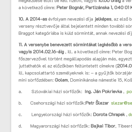
megkezdése előtt be kell fizetni, vagyis
10:00 óráig
a ver
a következő címre:
Peter Bognár, Partizánska 1, 040 01 
10. A
2014-as
évfolyam nevezési díja
jelképes
, az első 
verseny résztvevője által bejelentett minden további sö
Braggot kategóriába is küld sörmintát, annak nevezési dí
11. A versenybe benevezett sörmintákat legkésőbb a vers
vagyis
2014
.02.16-áig
, ill. a következő címre: Peter Bo
főszervezővel történt megállapodás alapján más, egyezt
juttathatók el az előzőkben feltüntetett címekre (
2014.0
ill. kapcsolattartó személyeknek is: – a gyűjtők börzéjé
mini sörfőzdében:
Golem
, Dominikánske námestie 15, Koš
a. Szlovákiai házi sörfőzők:
Ing. Ján Pokrievka
,
po
b. Csehországi házi sörfőzők:
Petr Šlezar
slezar@s
c. Lengyelországi házi sörfőzők:
Dorota Chrapek
,
d
d. Magyarországi házi sörfőzők:
Bajkai Tibor
, Tibee