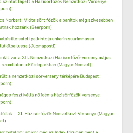
b szintet lépett a Házisörfőzők Nemzetközi Versenye
rporn)
cs Norbert: Mióta sört főzök a barátok még szívesebben
gatnak hozzánk (Beerporn)
laisille sateli palkintoja unkarin suurimmassa
lutkilpailussa (Juomaposti)
enkit vár a XII. Nemzetközi Házisörfőző-verseny május
n, szombaton a Főzdeparkban (Magyar Nemzet)
erült a nemzetközi sörverseny térképére Budapest
rporn)
ágos fesztivállá nő idén a házisörfőzők versenye
rporn)
ntúliak – XI. Házisörfőzők Nemzetközi Versenye (Magyar
et)
agyhatalom: amikor még az Index fórumán ment a