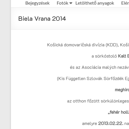
Bejegyzések
Fotók
Letölthető anyagok
Elé
Első
Magyar
Biela Vrana 2014
Házisörfőző
Egyesület
honlapja
Košická domovaričská divízia (KDD), Koši
a sörkóstoló
Kalt 
és az Asociácia malých nezáv
(Kis Független Szlovák Sörfőzdék E
meghir
az otthon főzött sörkülönlege
„fehér
hol
amelyre
2013.02.22.
na