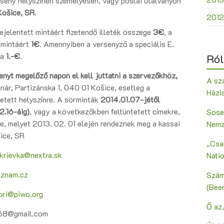
seny helyszínén személyesen, vagy postai utalványon
Košice, SR
.
2012
bejelentett mintáért fizetendő illeték összege
3€
, a
rmintáért
1€
. Amennyiben a versenyző a speciális E.
ja
1.-€
.
Ról
enyt megelőző napon el kell juttatni a szervezőkhöz,
A szá
gnár, Partizánska 1, 040 01 Košice, esetleg a
Házi
etett helyszínre. A sörminták
2014.01.07-jétől
2.16-áig)
, vagy a következőkben feltüntetett címekre,
Sose
re, melyet 2013. 02. 01 elején rendeznek meg a kassai
Nemz
ice, SR
„Csak
krievka@nextra.sk
Nati
eznam.cz
Szám
(Bee
ori@piwo.org
Ő az,
r68@gmail.com