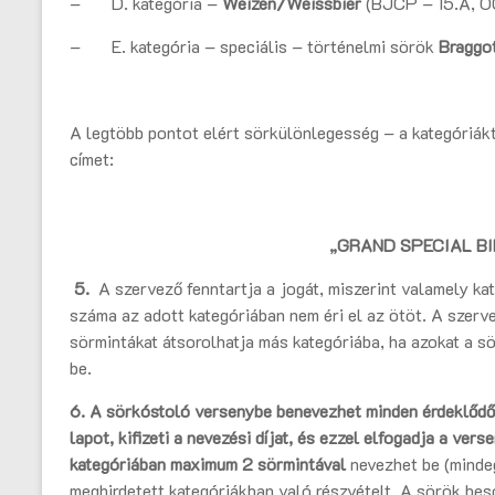
– D. kategória –
Weizen/Weissbier
(BJCP – 15.A, O
– E. kategória – speciális – történelmi sörök
Braggo
A legtöbb pontot elért sörkülönlegesség – a kategóriák
címet:
„GRAND SPECIAL BI
5.
A szervező fenntartja a jogát, miszerint valamely ka
száma az adott kategóriában nem éri el az ötöt. A szerve
sörmintákat átsorolhatja más kategóriába, ha azokat a s
be.
6. A sörkóstoló versenybe benevezhet minden érdeklődő, 
lapot, kifizeti a nevezési díjat, és ezzel elfogadja a ve
kategóriában
maximum 2 sörmintával
nevezhet be (minde
meghirdetett kategóriákban való részvételt. A sörök bes