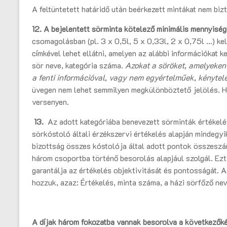
A feltüntetett határidő után beérkezett mintákat nem biz
12. A bejelentett sörminta kötelező
minimális mennyiség
csomagolásban (pl. 3 x 0,5l, 5 x 0,33l, 2 x 0,75l …) kel
címkével lehet ellátni, amelyen az alábbi információkat k
sör neve, kategória száma.
Azokat a söröket, amelyeken 
a fenti információval, vagy nem egyértelműek, kénytel
üvegen nem lehet semmilyen megkülönböztető jelölés. Ha 
versenyen.
13.
Az adott kategóriába benevezett sörminták értékel
sörkóstoló általi érzékszervi értékelés alapján mindegy
bizottság összes kóstolója által adott pontok összeszá
három csoportba történő besorolás alapjául szolgál. Ezt 
garantálja az értékelés objektivitását és pontosságát. 
hozzuk, azaz: Értékelés, minta száma, a házi sörfőző ne
A díjak három fokozatba vannak besorolva a következők