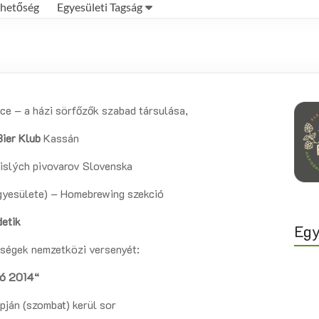
rhetőség
Egyesületi Tagság
ce – a házi sörfőzők szabad társulása,
Bier Klub
Kassán
islých pivovarov Slovenska
gyesülete) – Homebrewing szekció
detik
Egy
sségek nemzetközi versenyét:
ló 2014“
pján
(szombat) kerül sor