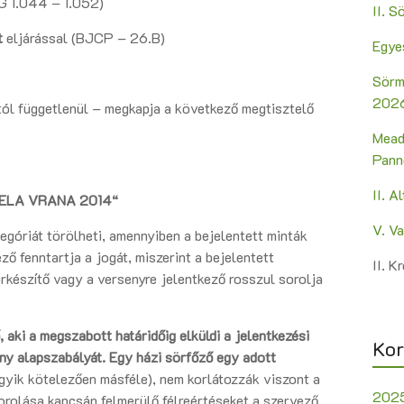
G 1.044 – 1.052)
II. 
t
eljárással (BJCP – 26.B)
Egye
Sörm
2026
tól függetlenül – megkapja a következő megtisztelő
Mead
Pann
II. A
ELA VRANA 2014“
V. V
tegóriát törölheti, amennyiben a bejelentett minták
ző fenntartja a jogát, miszerint a bejelentett
II. 
örkészítő vagy a versenyre jelentkező rosszul sorolja
aki a megszabott határidőig elküldi a jelentkezési
Kor
rseny alapszabályát. Egy házi sörfőző egy adott
gyik kötelezően másféle), nem korlátozzák viszont a
202
orolása kapcsán felmerülő félreértéseket a szervező