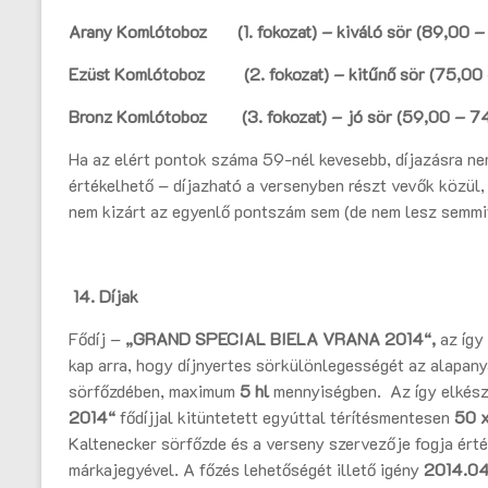
Arany Komlótoboz (1. fokozat) – kiváló sör (89,00 – 
Ezüst Komló
toboz (2. fokozat) – kitűnő sör (75,00 
Bronz Komlótoboz (3. fokozat) – jó sör (59,00 – 74
Ha az elért pontok száma 59-nél kevesebb, díjazásra nem
értékelhető – díjazható a versenyben részt vevők közül,
nem kizárt az egyenlő pontszám sem (de nem lesz semmif
14.
Díjak
Fődíj –
„
GRAND SPECIAL BIELA VRANA 2014“,
az így
kap arra, hogy díjnyertes sörkülönlegességét az alapa
sörfőzdében, maximum
5 hl
mennyiségben. Az így elkész
2014“
fődíjjal kitüntetett egyúttal térítésmentesen
50 x
Kaltenecker sörfőzde és a verseny szervezője fogja érték
márkajegyével. A főzés lehetőségét illető igény
2014.04