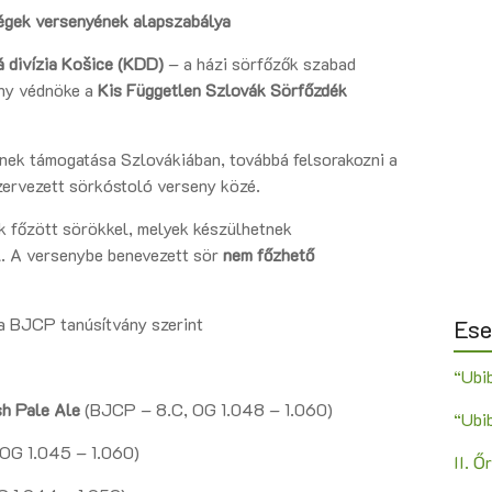
égek versenyének alapszabálya
 divízia Košice (KDD)
– a házi sörfőzők szabad
eny védnöke a
Kis Független Szlovák Sörfőzdék
ének támogatása Szlovákiában, továbbá felsorakozni a
zervezett sörkóstoló verseny közé.
uk főzött sörökkel, melyek készülhetnek
l. A versenybe benevezett sör
nem főzhető
 a BJCP tanúsítvány szerint
Es
“Ubi
sh Pale Ale
(BJCP – 8.C, OG 1.048 – 1.060)
“Ubi
OG 1.045 – 1.060)
II. 