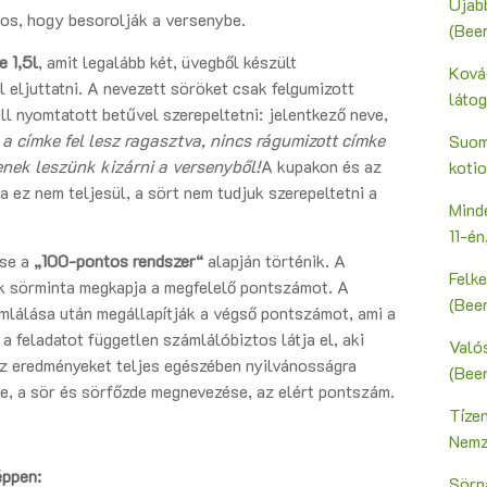
Újab
tos, hogy besorolják a versenybe.
(Bee
e 1,5l
, amit legalább két, üvegből készült
Ková
l eljuttatni. A nevezett söröket csak felgumizott
láto
ell nyomtatott betűvel szerepeltetni: jelentkező neve,
a címke fel lesz ragasztva, nincs rágumizott címke
Suoma
enek leszünk kizárni a versenyből!
A kupakon és az
kotio
ez nem teljesül, a sört nem tudjuk szerepeltetni a
Mind
11-é
ése a
„100-pontos rendszer“
alapján történik. A
Felk
ik sörminta megkapja a megfelelő pontszámot. A
(Bee
mlálása után megállapítják a végső pontszámot, ami a
a feladatot független számlálóbiztos látja el, aki
Valós
Az eredményeket teljes egészében nyilvánosságra
(Bee
ve, a sör és sörfőzde megnevezése, az elért pontszám.
Tíze
Nemz
éppen:
Sörn