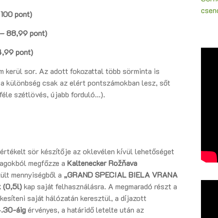
csenc
100 pont)
– 88,99 pont)
,99 pont)
 kerül sor. Az adott fokozattal több sörminta is
 a különbség csak az elért pontszámokban lesz, sőt
éle szétlövés, újabb forduló…).
 értékelt sör készítője az oklevélen kívül lehetőséget
nyagokból megfőzze a
Kaltenecker Rožňava
ült mennyiségből a
„
GRAND SPECIAL BIELA VRANA
 (0,5l)
kap saját felhasználásra. A megmaradó részt a
esíteni saját hálózatán keresztül, a díjazott
.30-áig
érvényes, a határidő letelte után az