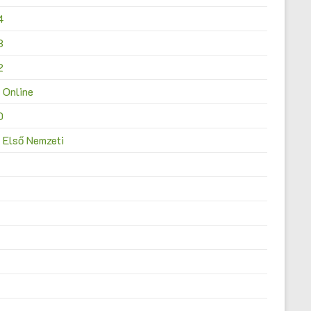
4
3
2
 Online
0
 Első Nemzeti
4