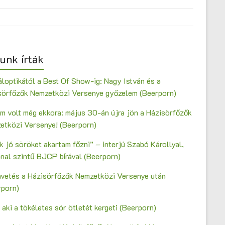
unk írták
loptikától a Best Of Show-ig: Nagy István és a
sörfőzők Nemzetközi Versenye győzelem (Beerporn)
m volt még ekkora: május 30-án újra jön a Házisörfőzők
etközi Versenye! (Beerporn)
 jó söröket akartam főzni” – interjú Szabó Károllyal,
onal szintű BJCP bírával (Beerporn)
vetés a Házisörfőzők Nemzetközi Versenye után
rporn)
 aki a tökéletes sör ötletét kergeti (Beerporn)