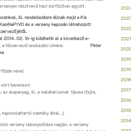
ersenyen résztvevő házi sörfőzővel együtt.
202
ostával, ill. rendelkezésre állnak majd a Kis
202
 KamNaPIVO és a verseny kapcsán létrehozott
202
szervezőjétől.
at
2014. 02. 16-ig
küldhetik el a következő e-
2021
l. a főszervező levelezési címére:
Peter
202
ka
2019
2019
örfőzde neve)
2018
 sört benevezni
2017
 az alapanyag, ill. a malátakivonat típusa (fajta,
2016
2015
, kapcsolattartó személy által…)
201
toló verseny lebonyolítása napján, a verseny
2013