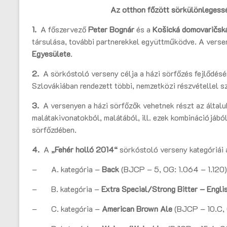
Az otthon főzött sörkülönlegess
1.
A főszervező
Peter Bognár
és a
Košická domovaričská
társulása, további partnerekkel együttműködve. A vers
Egyesülete
.
2.
A sörkóstoló verseny célja a házi sörfőzés fejlődés
Szlovákiában rendezett többi, nemzetközi részvétellel s
3.
A versenyen a házi sörfőzők vehetnek részt az által
malátakivonatokból, malátából, ill. ezek kombinációjábó
sörfőzdében.
4.
A
„Fehér holló 2014“
sörkóstoló verseny kategóriái
– A. kategória –
Back
(BJCP – 5, OG: 1.064 – 1.120)
– B. kategória –
Extra Special/Strong Bitter – Engli
– C. kategória –
American Brown Ale
(BJCP – 10.C, 