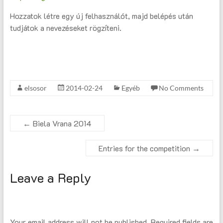
Hozzatok létre egy új felhasználót, majd belépés után
tudjátok a nevezéseket rögzíteni.
elsosor
2014-02-24
Egyéb
No Comments
←
Biela Vrana 2014
Entries for the competition
→
Leave a Reply
Your email address will not be published.
Required fields are