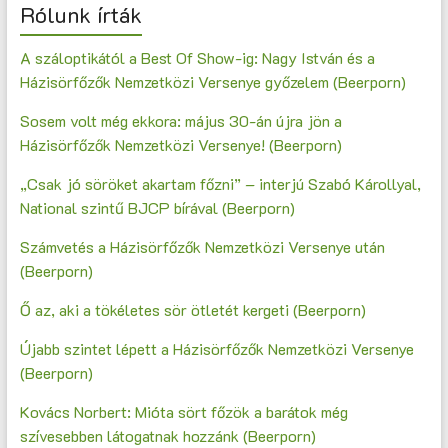
Rólunk írták
A száloptikától a Best Of Show-ig: Nagy István és a
Házisörfőzők Nemzetközi Versenye győzelem (Beerporn)
Sosem volt még ekkora: május 30-án újra jön a
Házisörfőzők Nemzetközi Versenye! (Beerporn)
„Csak jó söröket akartam főzni” – interjú Szabó Károllyal,
National szintű BJCP bírával (Beerporn)
Számvetés a Házisörfőzők Nemzetközi Versenye után
(Beerporn)
Ő az, aki a tökéletes sör ötletét kergeti (Beerporn)
Újabb szintet lépett a Házisörfőzők Nemzetközi Versenye
(Beerporn)
Kovács Norbert: Mióta sört főzök a barátok még
szívesebben látogatnak hozzánk (Beerporn)