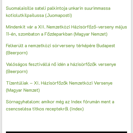
Suomalaisille sateli palkintoja unkarin suurimmassa
kotiolutkilpailussa (Juomaposti)
Mindenkit vár a XII. Nemzetközi Házisörfőző-verseny május
11-én, szombaton a Főzdeparkban (Magyar Nemzet)
Felkerült a nemzetközi sörverseny térképére Budapest
(Beerporn)
Valóságos fesztivállá nő idén a házisörfőzők versenye
(Beerporn)
Tízentúliak – XI. Házisörfőzők Nemzetközi Versenye
(Magyar Nemzet)
Sörnagyhatalom: amikor még az Index fórumán ment a
csencselésa titkos receptekről (Index)