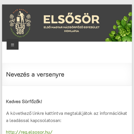
Skip
to
content
Menu
Elsősör
Első
Nevezés a versenyre
Magyar
Házisörfőző
Egyesület
honlapja
Kedves Sörfőzők!
A következő linkre kattintva megtaláljátok az információkat
a leadással kapcsolatosan:
http://reg.elsosor.hu/