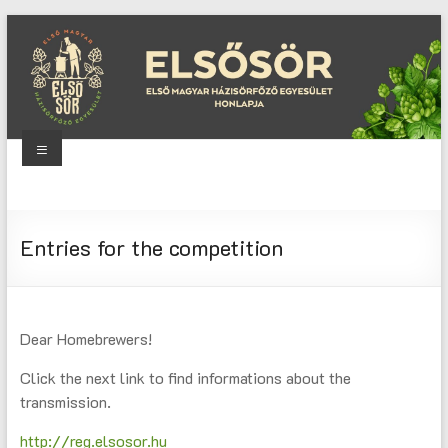
Skip
to
content
Menu
Elsősör
Első
Entries for the competition
Magyar
Házisörfőző
Egyesület
honlapja
Dear Homebrewers!
Click the next link to find informations about the
transmission.
http://reg.elsosor.hu