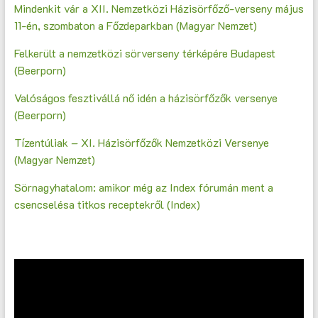
Mindenkit vár a XII. Nemzetközi Házisörfőző-verseny május
11-én, szombaton a Főzdeparkban (Magyar Nemzet)
Felkerült a nemzetközi sörverseny térképére Budapest
(Beerporn)
Valóságos fesztivállá nő idén a házisörfőzők versenye
(Beerporn)
Tízentúliak – XI. Házisörfőzők Nemzetközi Versenye
(Magyar Nemzet)
Sörnagyhatalom: amikor még az Index fórumán ment a
csencselésa titkos receptekről (Index)