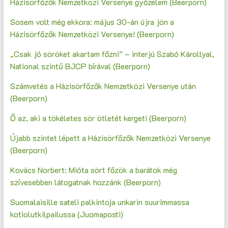
Házisörfőzők Nemzetközi Versenye győzelem (Beerporn)
Sosem volt még ekkora: május 30-án újra jön a
Házisörfőzők Nemzetközi Versenye! (Beerporn)
„Csak jó söröket akartam főzni” – interjú Szabó Károllyal,
National szintű BJCP bírával (Beerporn)
Számvetés a Házisörfőzők Nemzetközi Versenye után
(Beerporn)
Ő az, aki a tökéletes sör ötletét kergeti (Beerporn)
Újabb szintet lépett a Házisörfőzők Nemzetközi Versenye
(Beerporn)
Kovács Norbert: Mióta sört főzök a barátok még
szívesebben látogatnak hozzánk (Beerporn)
Suomalaisille sateli palkintoja unkarin suurimmassa
kotiolutkilpailussa (Juomaposti)