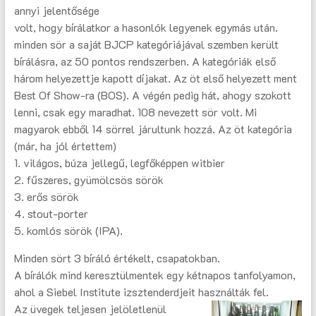
annyi jelentősége
volt, hogy bírálatkor a hasonlók legyenek egymás után.
minden sör a saját BJCP kategóriájával szemben került
bírálásra, az 50 pontos rendszerben. A kategóriák első
három helyezettje kapott díjakat. Az öt első helyezett ment
Best Of Show-ra (BOS). A végén pedig hát, ahogy szokott
lenni, csak egy maradhat. 108 nevezett sör volt. Mi
magyarok ebből 14 sörrel járultunk hozzá. Az öt kategória
(már, ha jól értettem)
1. világos, búza jellegű, legfőképpen witbier
2. fűszeres, gyümölcsös sörök
3. erős sörök
4. stout-porter
5. komlós sörök (IPA).
Minden sört 3 bíráló értékelt, csapatokban.
A bírálók mind keresztülmentek egy kétnapos tanfolyamon,
ahol a Siebel Institute izsztenderdjeit használták fel.
Az üvegek teljesen jelöletlenül