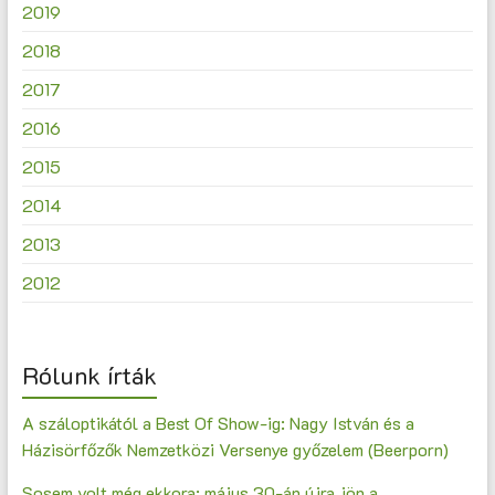
2019
2018
2017
2016
2015
2014
2013
2012
Rólunk írták
A száloptikától a Best Of Show-ig: Nagy István és a
Házisörfőzők Nemzetközi Versenye győzelem (Beerporn)
Sosem volt még ekkora: május 30-án újra jön a