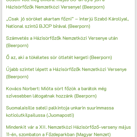
Házisörfőzők Nemzetközi Versenye! (Beerporn)
„Csak jó söröket akartam főzni” – interjú Szabó Károllyal,
National szintű BJCP bírával (Beerporn)
Számvetés a Házisörfőzők Nemzetközi Versenye után
(Beerporn)
Ő az, aki a tökéletes sör ötletét kergeti (Beerporn)
Újabb szintet lépett a Házisörfőzők Nemzetközi Versenye
(Beerporn)
Kovács Norbert: Mióta sört főzök a barátok még
szívesebben látogatnak hozzánk (Beerporn)
Suomalaisille sateli palkintoja unkarin suurimmassa
kotiolutkilpailussa (Juomaposti)
Mindenkit vár a XII. Nemzetközi Házisörfőző-verseny május
11-én, szombaton a Főzdeparkban (Magyar Nemzet)