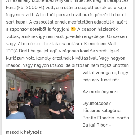
kuna (kb. 2500 Ft) volt, ami után a csapolt sörök és a kaja
ingyenes volt. A boltból persze továbbra is pénzért lehetett
sört kapni. A csapolást ennek megfelelően adagolták, azért
a szponzor söreiből is fogyjon!
A csapon házisörök
voltak, amiknek így nem volt jövedéki engedélye. Összesen
vagy 7 hordó sört hoztak csapolásra. Kiemelném Matt
100% Brett belga jellegű virágosan komlós sörét. Igazi
kuriózum volt, komoly érzelmek kiváltásával. Vagy nagyon
imádod, vagy nagyon ut
álod, de biztosan nem fogsz unottan
vállat vonogatni, hogy
még egy tucat sör.
Az eredményeink:
Gyümölcsös/
fűszeres kategória
Rosita Flandriai vörös
Bajkai Tibor –
második helyezés