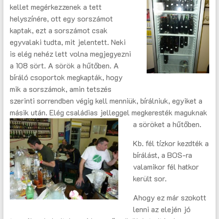
kellet megérkezzenek a tett
helyszínére, ott egy sorszámot
kaptak, ezt a sorszámot csak
egyvalaki tudta, mit jelentett. Neki
is elég nehéz lett volna megjegyezni
a 108 sört. A sörök a hűtőben. A
bíráló csoportok megkapták, hogy
mik a sorszámok, amin tetszés
szerinti sorrendben végig kell menniük, bírálniuk, egyiket a
másik után. Elég családias jelleggel megkeresték maguknak
a söröket a hűtőben.
Kb. fél tízkor kezdték a
bírálást, a BOS-ra
valamikor fél hatkor
került sor.
Ahogy ez már szokott
lenni az elején jó