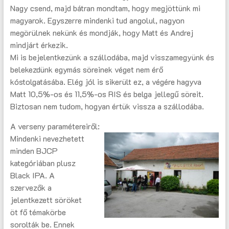
Nagy csend, majd bátran mondtam, hogy megjöttünk mi
magyarok. Egyszerre mindenki tud angolul, nagyon
megörülnek nekünk és mondják, hogy Matt és Andrej
mindjárt érkezik.
Mi is bejelentkezünk a szállodába, majd visszamegyünk és
belekezdünk egymás söreinek véget nem érő
kóstolgatásába. Elég jól is sikerült ez, a végére hagyva
Matt 10,5%-os és 11,5%-os RIS és belga jellegű söreit.
Biztosan nem tudom, hogyan értük vissza a szállodába.
A verseny paramétereiről:
Mindenki nevezhetett
minden BJCP
kategóriában plusz
Black IPA. A
szervezők a
jelentkezett söröket
öt fő témakörbe
sorolták be. Ennek