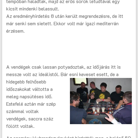
tempóban haladtak, majd az erős sörök letudtával egy
kicsit mindenki belassult.
Az eredményhirdetés 8 után került megrendezésre, de itt
már senki sem sietett. Ekkor volt már igazi mediterrán
érzésem.
A vendégek csak lassan potyadoztak, az időjárás itt is
messze volt az ideálistól. Bár esni keveset esett, de a
hidege
bb felhősebb
időszakokat váltotta a
meleg napsütéses idő.
Estefelé aztán már szép
számmal voltak
vendégek, saccra száz
fölött voltak.
Az esemény klubrendezvényként hirdették meg, a belépő 50