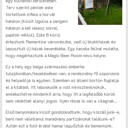
egy külvárosi kerületében.
Terv szerint péntek este
törtettünk kifele a horvát
határon (kicsit izgulva a sengeni
határon a két rekesz sörrel,
papírok nélkül). Este 8 körül
érkeztünk Rementice városrészbe, vadi új blokkházak és
lepusztult új házak keverékébe. Egy kacska felirat mutatta,
hogy megérkeztünk a Magic Beer Room nevü helyre:
Ez a hely egy belga származású emberke
tulajdonában/kezelésében van, a rendezvény fő szponzora
és helyadója is egyben. Szemben az állami börtön foglalja
el a kilátást. Itt raboskodik a volt miniszterelnökük,
emlékeztetve mindenkit arra, hogy itt a legfelsőbb körök
sem védettek alanyi jogon. Ilyen része is van a világnak…
Első benyomásra kicsit gondolkodtunk, hogy kiszálljunk-e,
bent nem véletlenül maradvány partizánokat találunk-e?
Aztán ezt a futó érzést hamar legyőztük és bementünk.