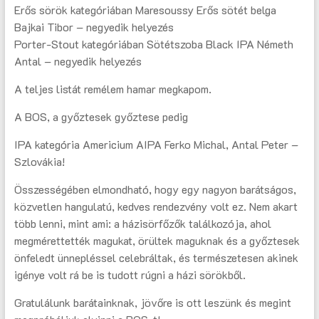
Erős sörök kategóriában Maresoussy Erős sötét belga
Bajkai Tibor – negyedik helyezés
Porter-Stout kategóriában Sötétszoba Black IPA Németh
Antal – negyedik helyezés
A teljes listát remélem hamar megkapom.
A BOS, a győztesek győztese pedig
IPA kategória Americium AIPA Ferko Michal, Antal Peter –
Szlovákia!
Összességében elmondható, hogy egy nagyon barátságos,
közvetlen hangulatú, kedves rendezvény volt ez. Nem akart
több lenni, mint ami: a házisörfőzők találkozója, ahol
megmérettették magukat, örültek maguknak és a győztesek
önfeledt ünnepléssel celebráltak, és természetesen akinek
igénye volt rá be is tudott rúgni a házi sörökből.
Gratulálunk barátainknak, jövőre is ott leszünk és megint