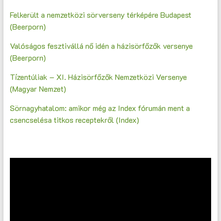
Felkerült a nemzetközi sörverseny térképére Budapest
(Beerporn)
Valóságos fesztivállá nő idén a házisörfőzők versenye
(Beerporn)
Tízentúliak – XI. Házisörfőzők Nemzetközi Versenye
(Magyar Nemzet)
Sörnagyhatalom: amikor még az Index fórumán ment a
csencselésa titkos receptekről (Index)