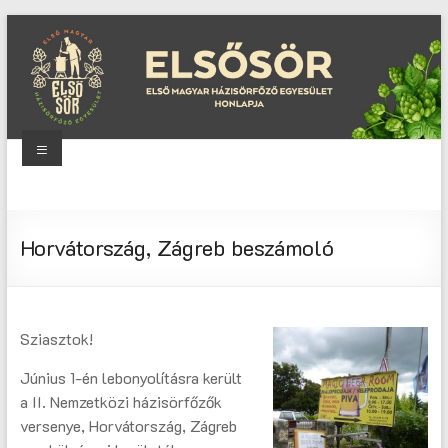
Skip
to
content
Menu
Elsősör
Első
Horvátország, Zágreb beszámoló
Magyar
Házisörfőző
Egyesület
honlapja
Sziasztok!
Június 1-én lebonyolításra került
a II. Nemzetközi házisörfőzők
versenye, Horvátország, Zágreb