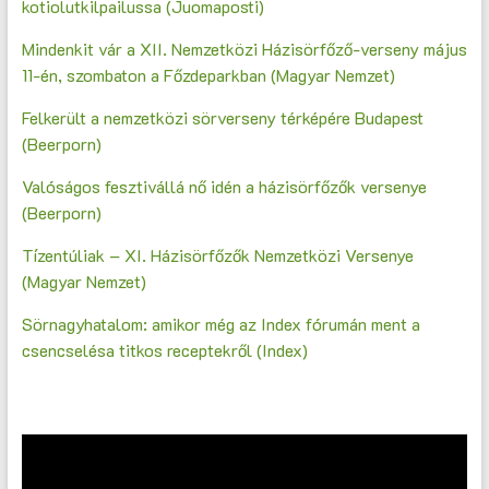
kotiolutkilpailussa (Juomaposti)
Mindenkit vár a XII. Nemzetközi Házisörfőző-verseny május
11-én, szombaton a Főzdeparkban (Magyar Nemzet)
Felkerült a nemzetközi sörverseny térképére Budapest
(Beerporn)
Valóságos fesztivállá nő idén a házisörfőzők versenye
(Beerporn)
Tízentúliak – XI. Házisörfőzők Nemzetközi Versenye
(Magyar Nemzet)
Sörnagyhatalom: amikor még az Index fórumán ment a
csencselésa titkos receptekről (Index)