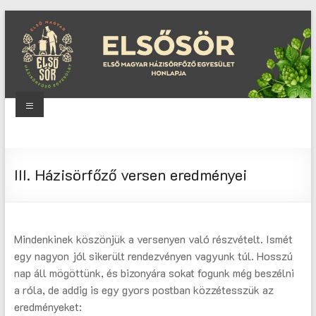
Skip
to
content
Menu
Elsősör
Első
III. Házisörfőző versen eredményei
Magyar
Házisörfőző
Egyesület
honlapja
Mindenkinek köszönjük a versenyen való részvételt. Ismét
egy nagyon jól sikerült rendezvényen vagyunk túl. Hosszú
nap áll mögöttünk, és bizonyára sokat fogunk még beszélni
a róla, de addig is egy gyors postban közzétesszük az
eredményeket: