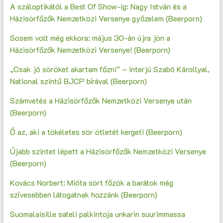
A száloptikától a Best Of Show-ig: Nagy István és a
Házisörfőzők Nemzetközi Versenye győzelem (Beerporn)
Sosem volt még ekkora: május 30-án újra jön a
Házisörfőzők Nemzetközi Versenye! (Beerporn)
„Csak jó söröket akartam főzni” – interjú Szabó Károllyal,
National szintű BJCP bírával (Beerporn)
Számvetés a Házisörfőzők Nemzetközi Versenye után
(Beerporn)
Ő az, aki a tökéletes sör ötletét kergeti (Beerporn)
Újabb szintet lépett a Házisörfőzők Nemzetközi Versenye
(Beerporn)
Kovács Norbert: Mióta sört főzök a barátok még
szívesebben látogatnak hozzánk (Beerporn)
Suomalaisille sateli palkintoja unkarin suurimmassa