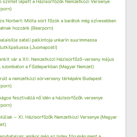
b szintet lépett a Házisörfőzők Nemzetközi Versenye
rporn)
cs Norbert: Mióta sört főzök a barátok még szívesebben
gatnak hozzánk (Beerporn)
laisille sateli palkintoja unkarin suurimmassa
lutkilpailussa (Juomaposti)
enkit vár a XII. Nemzetközi Házisörfőző-verseny május
n, szombaton a Főzdeparkban (Magyar Nemzet)
erült a nemzetközi sörverseny térképére Budapest
rporn)
ágos fesztivállá nő idén a házisörfőzők versenye
rporn)
ntúliak – XI. Házisörfőzők Nemzetközi Versenye (Magyar
et)
agyhatalom: amikor még az Index fórumán ment a