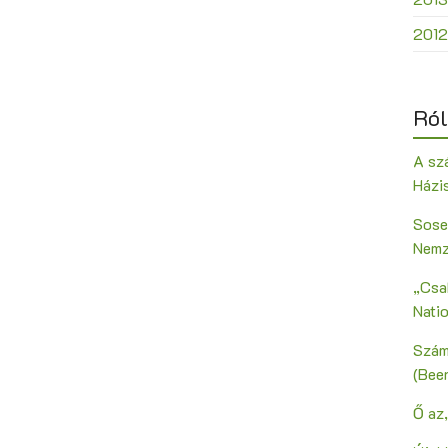
2012
Ról
A szá
Házi
Sose
Nemz
„Csak
Nati
Szám
(Bee
Ő az,