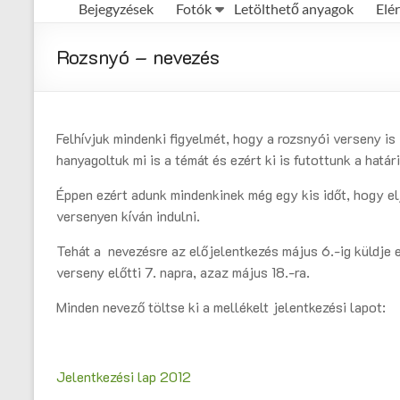
Bejegyzések
Fotók
Letölthető anyagok
Elé
Első
Magyar
Rozsnyó – nevezés
Házisörfőző
Egyesület
honlapja
Felhívjuk mindenki figyelmét, hogy a rozsnyói verseny is 
hanyagoltuk mi is a témát és ezért ki is futottunk a határ
Éppen ezért adunk mindenkinek még egy kis időt, hogy el
versenyen kíván indulni.
Tehát a nevezésre az előjelentkezés május 6.-ig küldje e
verseny előtti 7. napra, azaz május 18.-ra.
Minden nevező töltse ki a mellékelt jelentkezési lapot:
Jelentkezési lap 2012