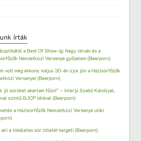
unk írták
loptikától a Best Of Show-ig: Nagy István és a
sörfőzők Nemzetközi Versenye győzelem (Beerporn)
m volt még ekkora: május 30-án újra jön a Házisörfőzők
etközi Versenye! (Beerporn)
 jó söröket akartam főzni” – interjú Szabó Károllyal,
onal szintű BJCP bírával (Beerporn)
vetés a Házisörfőzők Nemzetközi Versenye után
rporn)
 aki a tökéletes sör ötletét kergeti (Beerporn)