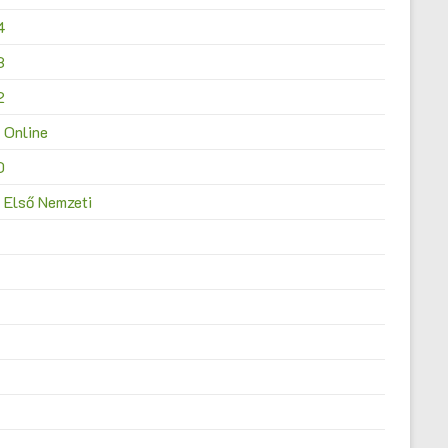
4
3
2
 Online
0
 Első Nemzeti
4