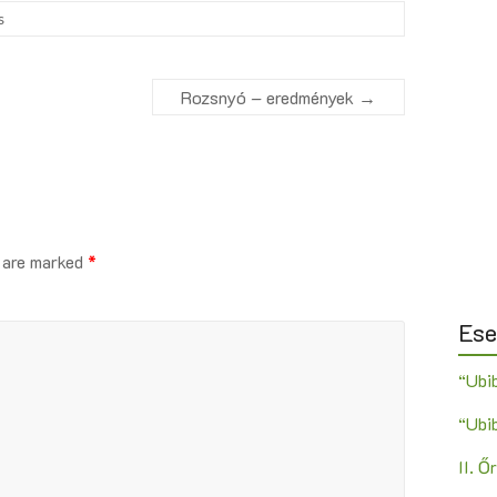
s
Rozsnyó – eredmények
→
s are marked
*
Es
“Ubi
“Ubi
II. 