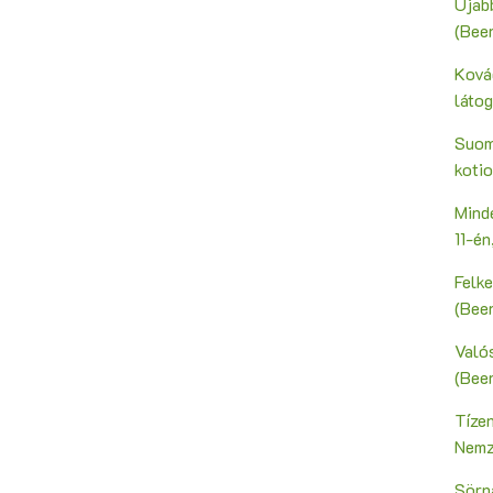
Újab
(Bee
Ková
láto
Suoma
kotio
Mind
11-é
Felk
(Bee
Valós
(Bee
Tíze
Nemz
Sörn