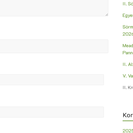
II. 
Egye
Sörm
2026
Mead
Pann
II. A
V. V
II. 
Kor
202