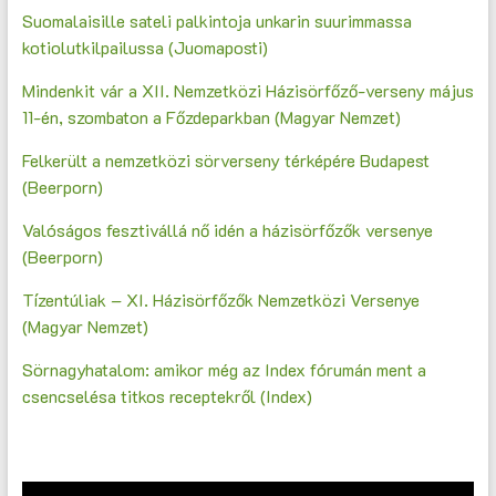
Suomalaisille sateli palkintoja unkarin suurimmassa
kotiolutkilpailussa (Juomaposti)
Mindenkit vár a XII. Nemzetközi Házisörfőző-verseny május
11-én, szombaton a Főzdeparkban (Magyar Nemzet)
Felkerült a nemzetközi sörverseny térképére Budapest
(Beerporn)
Valóságos fesztivállá nő idén a házisörfőzők versenye
(Beerporn)
Tízentúliak – XI. Házisörfőzők Nemzetközi Versenye
(Magyar Nemzet)
Sörnagyhatalom: amikor még az Index fórumán ment a
csencselésa titkos receptekről (Index)