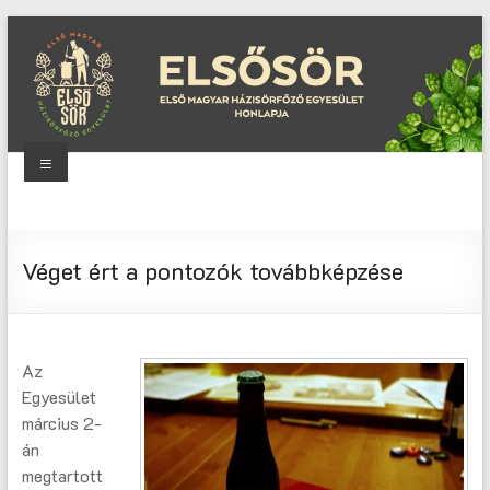
Skip
to
content
Menu
Elsősör
Első
Véget ért a pontozók továbbképzése
Magyar
Házisörfőző
Egyesület
honlapja
Az
Egyesület
március 2-
án
megtartott