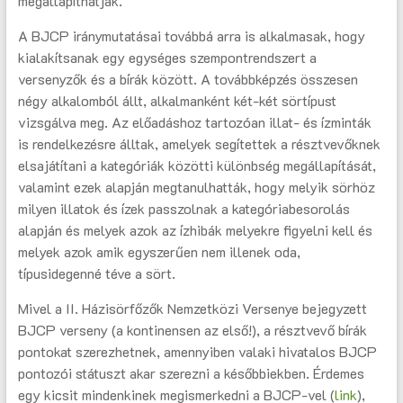
megállapíthatják.
A BJCP iránymutatásai továbbá arra is alkalmasak, hogy
kialakítsanak egy egységes szempontrendszert a
versenyzők és a bírák között. A továbbképzés összesen
négy alkalomból állt, alkalmanként két-két sörtípust
vizsgálva meg. Az előadáshoz tartozóan illat- és ízminták
is rendelkezésre álltak, amelyek segítettek a résztvevőknek
elsajátítani a kategóriák közötti különbség megállapítását,
valamint ezek alapján megtanulhatták, hogy melyik sörhöz
milyen illatok és ízek passzolnak a kategóriabesorolás
alapján és melyek azok az ízhibák melyekre figyelni kell és
melyek azok amik egyszerűen nem illenek oda,
típusidegenné téve a sört.
Mivel a II. Házisörfőzők Nemzetközi Versenye bejegyzett
BJCP verseny (a kontinensen az első!), a résztvevő bírák
pontokat szerezhetnek, amennyiben valaki hivatalos BJCP
pontozói státuszt akar szerezni a későbbiekben. Érdemes
egy kicsit mindenkinek megismerkedni a BJCP-vel (
link
),