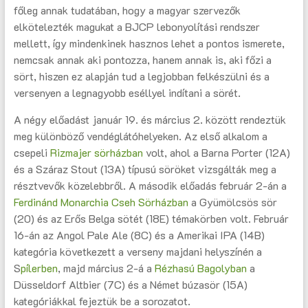
főleg annak tudatában, hogy a magyar szervezők
elkötelezték magukat a BJCP lebonyolítási rendszer
mellett, így mindenkinek hasznos lehet a pontos ismerete,
nemcsak annak aki pontozza, hanem annak is, aki főzi a
sört, hiszen ez alapján tud a legjobban felkészülni és a
versenyen a legnagyobb eséllyel indítani a sörét.
A négy előadást január 19. és március 2. között rendeztük
meg különböző vendéglátóhelyeken. Az első alkalom a
csepeli
Rizmajer sörházban
volt, ahol a Barna Porter (12A)
és a Száraz Stout (13A) típusú söröket vizsgálták meg a
résztvevők közelebbről. A második előadás február 2-án a
Ferdinánd Monarchia Cseh Sörházban
a Gyümölcsös sör
(20) és az Erős Belga sötét (18E) témakörben volt. Február
16-án az Angol Pale Ale (8C) és a Amerikai IPA (14B)
kategória következett a verseny majdani helyszínén a
S
pílerben
, majd március 2-á a
Rézhasú Bagolyban
a
Düsseldorf Altbier (7C) és a Német búzasör (15A)
kategóriákkal fejeztük be a sorozatot.