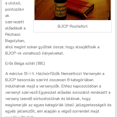
a utolsó,
pontozókn
ak
szervezett
BJCP Rochefort
előadását a
Rézhasú
Bagolyban,
ahol megint sokan gyűltek össze, hogy elsajátítsák a
BJCP-re vonatkozó irányelveket.
Erős Belga sötét (18E)
A március 15-i II. Házisörfőzők Nemzetközi Versenyén a
BJCP besorolás szerint összesen 8 kategóriában
indulhatnak majd a versenyzők. Ehhez kapcsolódóan a
versenyt szervező Egyesület előadás sorozatot rendezett a
verseny leendő sörkostolóinak és bíráinak, hogy
megismerjék az egyes kategóriák ízbeli jellegzetességeit és
egyéb jellemzőit, ami alapján a végső sorrendet majd