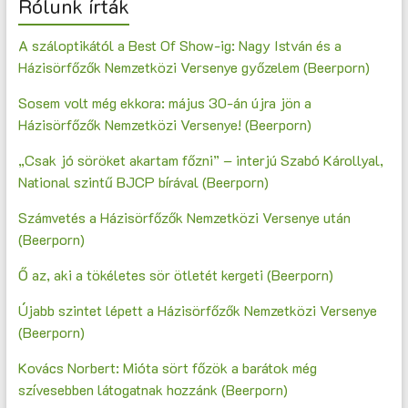
Rólunk írták
A száloptikától a Best Of Show-ig: Nagy István és a
Házisörfőzők Nemzetközi Versenye győzelem (Beerporn)
Sosem volt még ekkora: május 30-án újra jön a
Házisörfőzők Nemzetközi Versenye! (Beerporn)
„Csak jó söröket akartam főzni” – interjú Szabó Károllyal,
National szintű BJCP bírával (Beerporn)
Számvetés a Házisörfőzők Nemzetközi Versenye után
(Beerporn)
Ő az, aki a tökéletes sör ötletét kergeti (Beerporn)
Újabb szintet lépett a Házisörfőzők Nemzetközi Versenye
(Beerporn)
Kovács Norbert: Mióta sört főzök a barátok még
szívesebben látogatnak hozzánk (Beerporn)