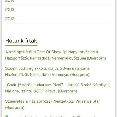
2014
2013
2012
Rólunk írták
A száloptikától a Best Of Show-ig: Nagy István és a
Házisörfőzők Nemzetközi Versenye győzelem (Beerporn)
Sosem volt még ekkora: május 30-án újra jön a
Házisörfőzők Nemzetközi Versenye! (Beerporn)
„Csak jó söröket akartam főzni” – interjú Szabó Károllyal,
National szintű BJCP bírával (Beerporn)
Számvetés a Házisörfőzők Nemzetközi Versenye után
(Beerporn)