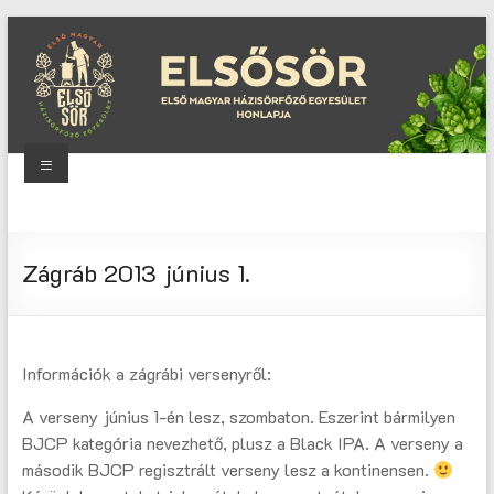
Skip
to
content
Menu
Elsősör
Első
Zágráb 2013 június 1.
Magyar
Házisörfőző
Egyesület
honlapja
Információk a zágrábi versenyről:
A verseny június 1-én lesz, szombaton. Eszerint bármilyen
BJCP kategória nevezhető, plusz a Black IPA. A verseny a
második BJCP regisztrált verseny lesz a kontinensen.