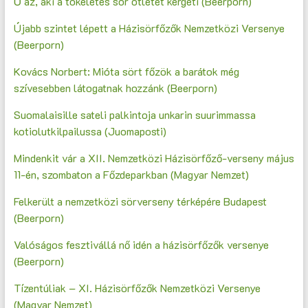
Ő az, aki a tökéletes sör ötletét kergeti (Beerporn)
Újabb szintet lépett a Házisörfőzők Nemzetközi Versenye
(Beerporn)
Kovács Norbert: Mióta sört főzök a barátok még
szívesebben látogatnak hozzánk (Beerporn)
Suomalaisille sateli palkintoja unkarin suurimmassa
kotiolutkilpailussa (Juomaposti)
Mindenkit vár a XII. Nemzetközi Házisörfőző-verseny május
11-én, szombaton a Főzdeparkban (Magyar Nemzet)
Felkerült a nemzetközi sörverseny térképére Budapest
(Beerporn)
Valóságos fesztivállá nő idén a házisörfőzők versenye
(Beerporn)
Tízentúliak – XI. Házisörfőzők Nemzetközi Versenye
(Magyar Nemzet)