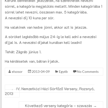
Kérünk benneteket jelezzétek, ha szeretnétek nevezni
sörrel, a kategória megjelölés mellett. Minden kategóriába 1
sörrel lehet nevezni, összesen max. 5 kategóriába.
A nevezési díj 10 kuna per sör.
Ha valakinek van kedve jönni, akkor azt is jelezze.
A söröket legkésőbb május 24-ig le kell adni a nevezési
díjjal is. A nevezési díjakat kunában kell leadni!
Tehát: Zágráb június 1.
Ha kérdésetek van, bátran írjatok.
elsosor
2013-04-09
Egyéb
No Comments
←
IV. Nemzetközi Házi Sörfőző Verseny, Rozsnyó,
2013
Következő verseny kategória – szavazás
→