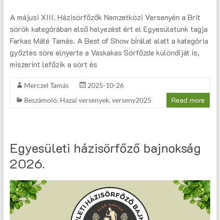
A májusi XIII. Házisörfőzők Nemzetközi Versenyén a Brit
sörök kategórában első helyezést ért el Egyesületünk tagja
Farkas Máté Tamás. A Best of Show bírálat alatt a kategória
győztes söre elnyerte a Vaskakas Sörfőzde különdíját is,
miszerint lefőzik a sört és
Merczel Tamás
2025-10-26
Read more
Beszámoló
,
Hazai versenyek
,
verseny2025
Egyesületi házisörfőző bajnokság
2026.