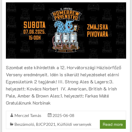
Szombat este kihirdették a 12. Horvátországi Házisörfőző
Verseny eredményeit. Idén is sikerült helyezéseket elérni
Egyesületünk 2 tagjának! III. Strong Ales & Lagers:3.
helyezett: Kovács Norbert IV. American, British & Irish
Pale, Amber & Brown Ales:1. helyezett: Farkas Máté
Gratulálnunk Norbinak
Merczel Tamás
2025-06-08
Read more
Beszámoló
,
BJCP2021
,
Külföldi versenyek