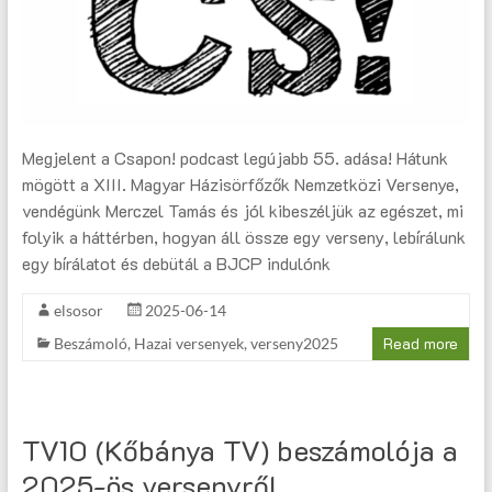
Megjelent a Csapon! podcast legújabb 55. adása! Hátunk
mögött a XIII. Magyar Házisörfőzők Nemzetközi Versenye,
vendégünk Merczel Tamás és jól kibeszéljük az egészet, mi
folyik a háttérben, hogyan áll össze egy verseny, lebírálunk
egy bírálatot és debütál a BJCP indulónk
elsosor
2025-06-14
Read more
Beszámoló
,
Hazai versenyek
,
verseny2025
TV10 (Kőbánya TV) beszámolója a
2025-ös versenyről