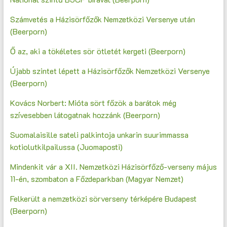
Számvetés a Házisörfőzők Nemzetközi Versenye után
(Beerporn)
Ő az, aki a tökéletes sör ötletét kergeti (Beerporn)
Újabb szintet lépett a Házisörfőzők Nemzetközi Versenye
(Beerporn)
Kovács Norbert: Mióta sört főzök a barátok még
szívesebben látogatnak hozzánk (Beerporn)
Suomalaisille sateli palkintoja unkarin suurimmassa
kotiolutkilpailussa (Juomaposti)
Mindenkit vár a XII. Nemzetközi Házisörfőző-verseny május
11-én, szombaton a Főzdeparkban (Magyar Nemzet)
Felkerült a nemzetközi sörverseny térképére Budapest
(Beerporn)