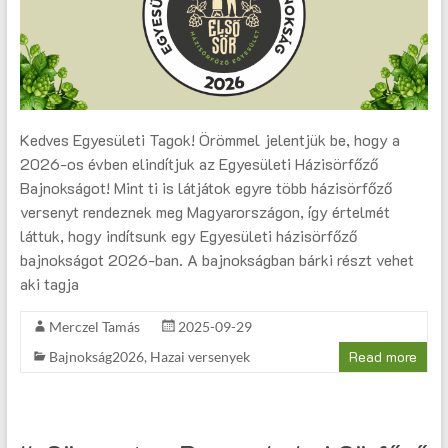
Kedves Egyesületi Tagok! Örömmel jelentjük be, hogy a
2026-os évben elindítjuk az Egyesületi Házisörfőző
Bajnokságot! Mint ti is látjátok egyre több házisörfőző
versenyt rendeznek meg Magyarországon, így értelmét
láttuk, hogy indítsunk egy Egyesületi házisörfőző
bajnokságot 2026-ban. A bajnokságban bárki részt vehet
aki tagja
Merczel Tamás
2025-09-29
Read more
Bajnokság2026
,
Hazai versenyek