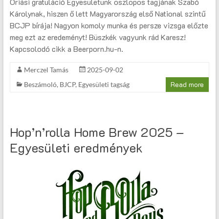
Óriási gratuláció Egyesületünk oszlopos tagjának Szabó
Károlynak, hiszen ő lett Magyarország első National szintű
BCJP bírája! Nagyon komoly munka és persze vizsga előzte
meg ezt az eredeményt! Büszkék vagyunk rád Karesz!
Kapcsolodó cikk a Beerporn.hu-n.
Merczel Tamás
2025-09-02
Read more
Beszámoló
,
BJCP
,
Egyesületi tagság
Hop’n’rolla Home Brew 2025 –
Egyesületi eredmények