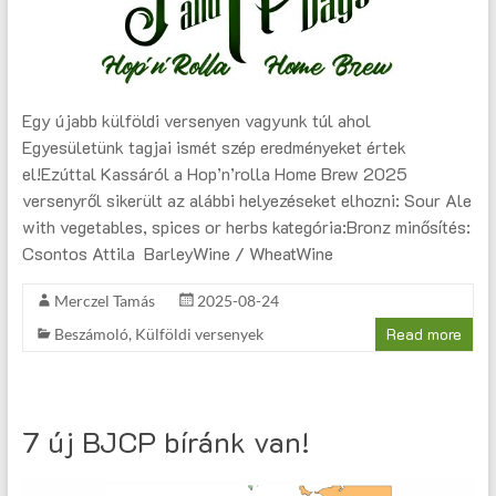
Egy újabb külföldi versenyen vagyunk túl ahol
Egyesületünk tagjai ismét szép eredményeket értek
el!Ezúttal Kassáról a Hop’n’rolla Home Brew 2025
versenyről sikerült az alábbi helyezéseket elhozni: Sour Ale
with vegetables, spices or herbs kategória:Bronz minősítés:
Csontos Attila BarleyWine / WheatWine
Merczel Tamás
2025-08-24
Read more
Beszámoló
,
Külföldi versenyek
7 új BJCP bíránk van!