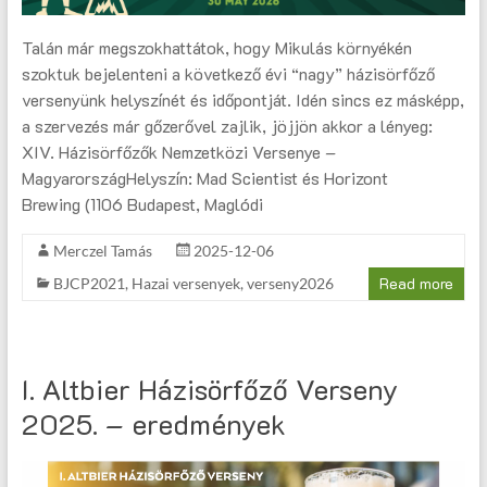
Talán már megszokhattátok, hogy Mikulás környékén
szoktuk bejelenteni a következő évi “nagy” házisörfőző
versenyünk helyszínét és időpontját. Idén sincs ez másképp,
a szervezés már gőzerővel zajlik, jöjjön akkor a lényeg:
XIV. Házisörfőzők Nemzetközi Versenye –
MagyarországHelyszín: Mad Scientist és Horizont
Brewing (1106 Budapest, Maglódi
Merczel Tamás
2025-12-06
Read more
BJCP2021
,
Hazai versenyek
,
verseny2026
I. Altbier Házisörfőző Verseny
2025. – eredmények