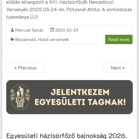
elődás elhangzott a XIII. Házisörfőzők Nemzetközi
Versenyén 2025.05.24-én. Potyondi Attila: A sörkóstolás
tudománya ÚJ!
Merczel Tamás
2025-05-29
Read more
Beszámoló
,
Hazai versenyek
« Previous
Next »
Egyesületi házisörfőző bajnokság 2026.