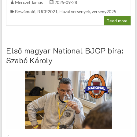
Merczel Tamás
2025-09-28
Beszámoló
,
BJCP2021
,
Hazai versenyek
,
verseny2025
Read more
Első magyar National BJCP bíra:
Szabó Károly