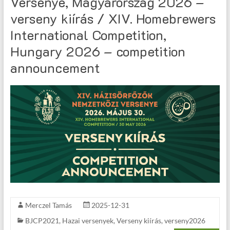
Versenye, Magyarország 2026 –
verseny kiírás / XIV. Homebrewers
International Competition,
Hungary 2026 – competition
announcement
Merczel Tamás
2025-12-31
BJCP2021
,
Hazai versenyek
,
Verseny kiírás
,
verseny2026