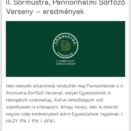
II. Sörmustra, Pannonhalmi Sörfőző
Verseny – eredmények
Idén második alkalommal rendezték meg Pannonhalmán a II.
Sörmustra Sörfőző Versenyt, melyet Egyesületünk is
támogatott szakmailag, illetve lehetőségünk volt
személyesen is kitelepülni. Ahogy tavaly, idén is sikerült
nagyon szép eredményeket elérni Egyesületünk tagjainak: I.
HAZY IPA / IPA / APA1.