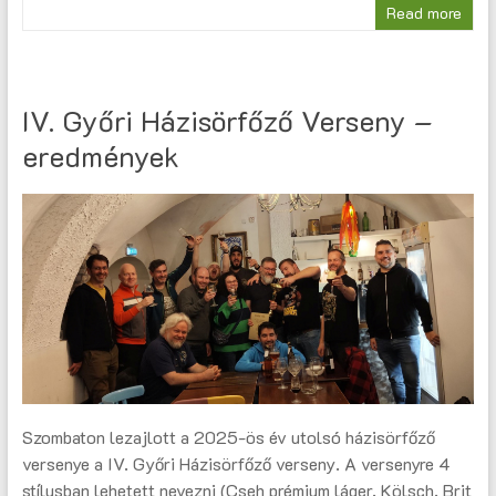
Read more
IV. Győri Házisörfőző Verseny –
eredmények
Szombaton lezajlott a 2025-ös év utolsó házisörfőző
versenye a IV. Győri Házisörfőző verseny. A versenyre 4
stílusban lehetett nevezni (Cseh prémium láger, Kölsch, Brit