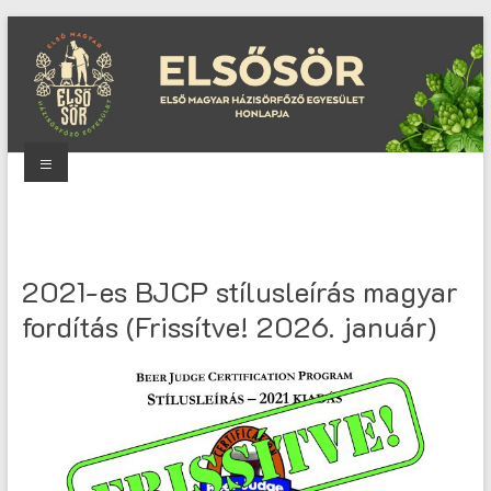
Skip
to
content
Menu
Elsősör
Első
Magyar
2021-es BJCP stílusleírás magyar
Házisörfőző
fordítás (Frissítve! 2026. január)
Egyesület
honlapja