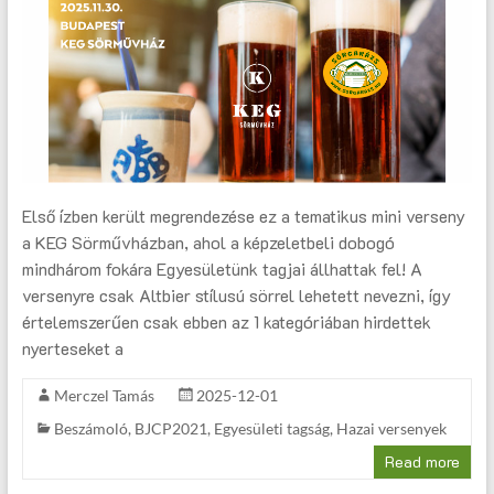
Első ízben került megrendezése ez a tematikus mini verseny
a KEG Sörművházban, ahol a képzeletbeli dobogó
mindhárom fokára Egyesületünk tagjai állhattak fel! A
versenyre csak Altbier stílusú sörrel lehetett nevezni, így
értelemszerűen csak ebben az 1 kategóriában hirdettek
nyerteseket a
Merczel Tamás
2025-12-01
Beszámoló
,
BJCP2021
,
Egyesületi tagság
,
Hazai versenyek
Read more