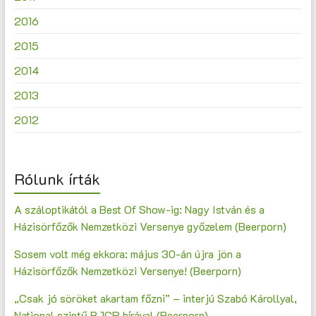
2016
2015
2014
2013
2012
Rólunk írták
A száloptikától a Best Of Show-ig: Nagy István és a
Házisörfőzők Nemzetközi Versenye győzelem (Beerporn)
Sosem volt még ekkora: május 30-án újra jön a
Házisörfőzők Nemzetközi Versenye! (Beerporn)
„Csak jó söröket akartam főzni” – interjú Szabó Károllyal,
National szintű BJCP bírával (Beerporn)