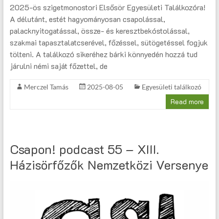
2025-ös szigetmonostori Elsősör Egyesületi Találkozóra!
A délutánt, estét hagyományosan csapolással,
palacknyitogatással, össze- és keresztbekóstolással,
szakmai tapasztalatcserével, főzéssel, sütögetéssel fogjuk
tölteni. A találkozó sikeréhez bárki könnyedén hozzá tud
járulni némi saját főzettel, de
Merczel Tamás
2025-08-05
Egyesületi találkozó
Read more
Csapon! podcast 55 – XIII.
Házisörfőzők Nemzetközi Versenye