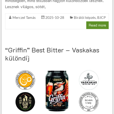
minőségben, mind stílusban nagyon különbözőek lesznek.
Lesznek világos, sötét,
Merczel Tamás
2025-10-28
Bírálói képzés
,
BJCP
Read more
“Griffin” Best Bitter – Vaskakas
különdíj