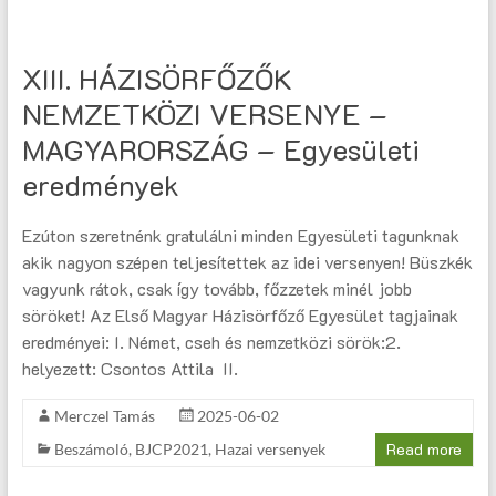
XIII. HÁZISÖRFŐZŐK
NEMZETKÖZI VERSENYE –
MAGYARORSZÁG – Egyesületi
eredmények
Ezúton szeretnénk gratulálni minden Egyesületi tagunknak
akik nagyon szépen teljesítettek az idei versenyen! Büszkék
vagyunk rátok, csak így tovább, főzzetek minél jobb
söröket! Az Első Magyar Házisörfőző Egyesület tagjainak
eredményei: I. Német, cseh és nemzetközi sörök:2.
helyezett: Csontos Attila II.
Merczel Tamás
2025-06-02
Read more
Beszámoló
,
BJCP2021
,
Hazai versenyek