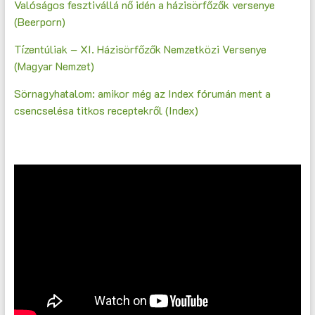
Valóságos fesztivállá nő idén a házisörfőzők versenye
(Beerporn)
Tízentúliak – XI. Házisörfőzők Nemzetközi Versenye
(Magyar Nemzet)
Sörnagyhatalom: amikor még az Index fórumán ment a
csencselésa titkos receptekről (Index)