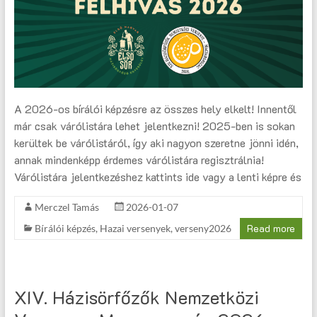
A 2026-os bírálói képzésre az összes hely elkelt! Innentől
már csak várólistára lehet jelentkezni! 2025-ben is sokan
kerültek be várólistáról, így aki nagyon szeretne jönni idén,
annak mindenképp érdemes várólistára regisztrálnia!
Várólistára jelentkezéshez kattints ide vagy a lenti képre és
Merczel Tamás
2026-01-07
Read more
Bírálói képzés
,
Hazai versenyek
,
verseny2026
XIV. Házisörfőzők Nemzetközi