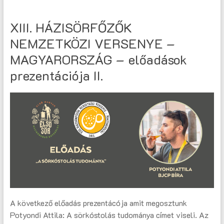
XIII. HÁZISÖRFŐZŐK
NEMZETKÖZI VERSENYE –
MAGYARORSZÁG – előadások
prezentációja II.
A következő előadás prezentácója amit megosztunk
Potyondi Attila: A sörkóstolás tudománya címet viseli. Az