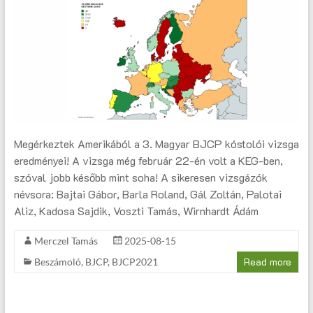
Megérkeztek Amerikából a 3. Magyar BJCP kóstolói vizsga
eredményei! A vizsga még február 22-én volt a KEG-ben,
szóval jobb később mint soha! A sikeresen vizsgázók
névsora: Bajtai Gábor, Barla Roland, Gál Zoltán, Palotai
Aliz, Kadosa Sajdik, Voszti Tamás, Wirnhardt Ádám
Merczel Tamás
2025-08-15
Read more
Beszámoló
,
BJCP
,
BJCP2021